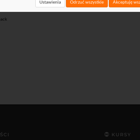
t
Ustawienia
Odrzuć wszystkie
Akceptuję wsz
load
ack
ŚCI
KURSY