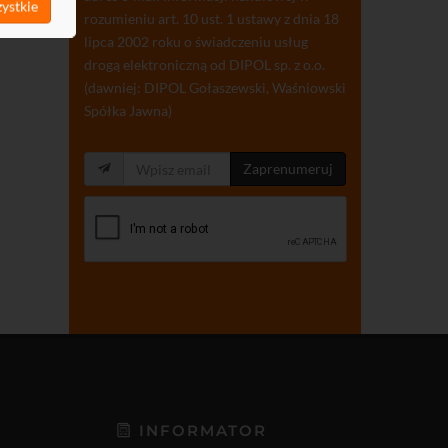
ystkie
rozumieniu art. 10 ust. 1 ustawy z dnia 18
lipca 2002 roku o świadczeniu usług
drogą elektroniczną od DIPOL sp. z o.o.
(dawniej: DIPOL Gołaszewski, Waśniowski
Spółka Jawna)
Zaprenumeruj
INFORMATOR