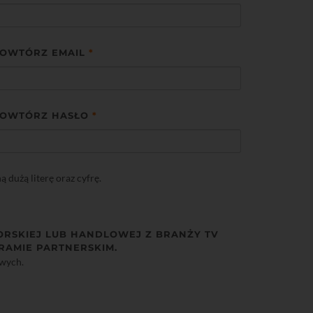
OWTÓRZ EMAIL
*
OWTÓRZ HASŁO
*
dużą literę oraz cyfrę.
ORSKIEJ LUB HANDLOWEJ Z BRANŻY TV
RAMIE PARTNERSKIM.
owych.