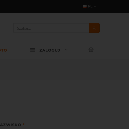
PL
OTO
ZALOGUJ
AZWISKO
*