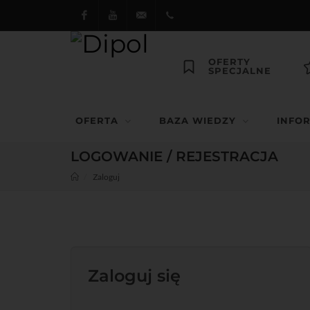
Facebook
Youtube
dipol@dipol.com.pl
+48
OFERTY
SPECJALNE
12
644
OFERTA
BAZA WIEDZY
INFO
29 13
LOGOWANIE / REJESTRACJA
Zaloguj
Zaloguj się