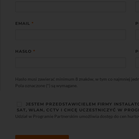
EMAIL
*
P
HASŁO
*
P
Hasło musi zawierać minimum 8 znaków, w tym co najmniej jedną 
Pola oznaczone (*) są wymagane.
JESTEM PRZEDSTAWICIELEM FIRMY INSTALAT
SAT, WLAN, CCTV I CHCĘ UCZESTNICZYĆ W PROG
Udział w Programie Partnerskim umożliwia dostęp do cen hurt