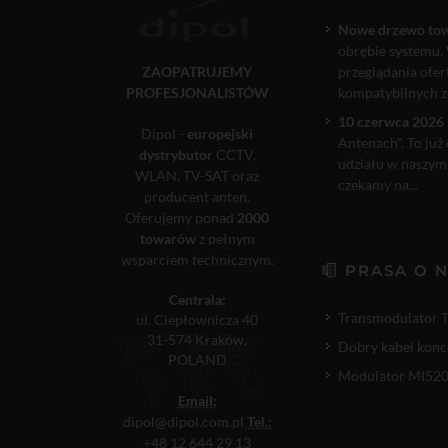
Nowe drzewo to
obrębie systemu. 
ZAOPATRUJEMY
przeglądania ofe
PROFESJONALISTÓW
kompatybilnych ze
10 czerwca 2026 
Dipol -
europejski
Antenach". To już
dystrybutor
CCTV,
udziału w naszym
WLAN, TV-SAT oraz
czekamy na...
producent anten.
Oferujemy ponad
2000
towarów
z pełnym
wsparciem technicznym.
PRASA O 
Centrala:
Transmodulator 
ul. Ciepłownicza 40
31-574 Kraków,
Dobry kabel konc
POLAND
Modulator MI520P
Email:
dipol@dipol.com.pl
Tel.:
+48 12 644 29 13