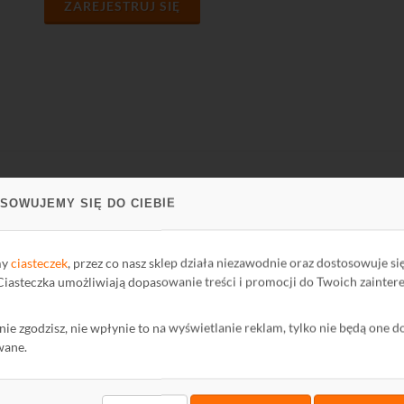
ZAREJESTRUJ SIĘ
SOWUJEMY SIĘ DO CIEBIE
PARCIE
FIRMA
ci Biblioteki
O firmie
my
ciasteczek
, przez co nasz sklep działa niezawodnie oraz dostosowuje si
oteka
Kontakt
 Ciasteczka umożliwiają dopasowanie treści i promocji do Twoich zainter
Polityka Prywatności
ę nie zgodzisz, nie wpłynie to na wyświetlanie reklam, tylko nie będą one d
mator
Ochrona środowiska
wane.
wum Informatora
maty