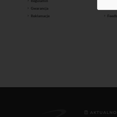
Regulamin
SatNe
Gwarancja
Down
Reklamacje
Feedb
AKTUALNO