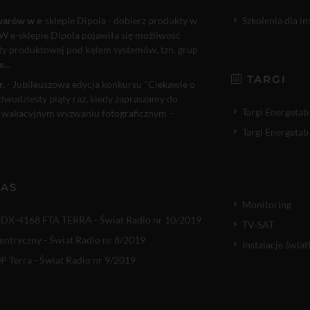
warów w e
-sklepie Dipola - dobierz produkty w
Szkolenia dla i
W e-sklepie Dipola pojawiła się możliwość
rty produktowej pod kątem systemów, tzn. grup
...
TARGI
r.
- Jubileuszowa edycja konkursu "Ciekawie o
 dwudziesty piąty raz, kiedy zapraszamy do
Targi Energetab
 wakacyjnym wyzwaniu fotograficznym –
Targi Energetab
NAS
Monitoring
TDX-4168 FTA TERRA - Świat Radio nr 10/2019
TV-SAT
entryczny - Świat Radio nr 8/2019
Instalacje świ
 Terra - Świat Radio nr 9/2019