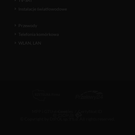
TV-SAT
Instalacje światłowodowe
Przewody
Telefonia komórkowa
WLAN, LAN
MPP i GTU
/
Cookies
/
Certyfikat ID
© Copyright by DIPOL sp. z o.o. All rights reserved.