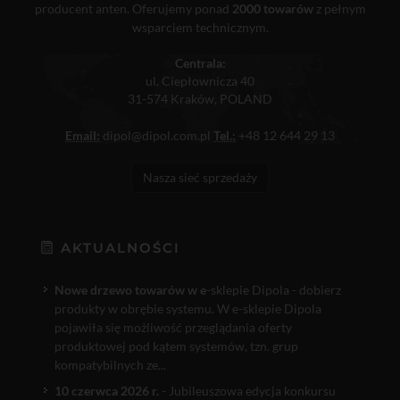
producent anten. Oferujemy ponad
2000 towarów
z pełnym
wsparciem technicznym.
Centrala:
ul. Ciepłownicza 40
31-574 Kraków, POLAND
Email:
dipol@dipol.com.pl
Tel.:
+48 12 644 29 13
Nasza sieć sprzedaży
AKTUALNOŚCI
Nowe drzewo towarów w e
-sklepie Dipola - dobierz
produkty w obrębie systemu. W e-sklepie Dipola
pojawiła się możliwość przeglądania oferty
produktowej pod kątem systemów, tzn. grup
kompatybilnych ze...
10 czerwca 2026 r.
- Jubileuszowa edycja konkursu