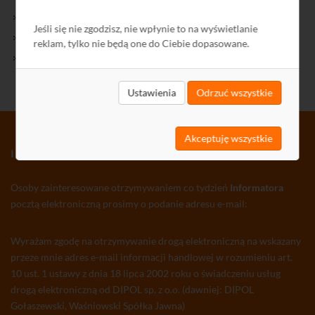
Kontakt
Jeśli się nie zgodzisz, nie wpłynie to na wyświetlanie
Polityka Prywatności
reklam, tylko nie będą one do Ciebie dopasowane.
Ochrona środowiska
Ustawienia
Odrzuć wszystkie
Akceptuję wszystkie
INFORMATOR TV-SAT CCTV WLAN
Osoby zainteresowane otrzymywaniem co tydzień
Informatora
pocztą elektroniczną prosimy o podanie adresu e-mail:
Wyrażam zgodę na otrzymywanie drogą elektroniczną na wskazany
przeze mnie adres e-mail informacji handlowej w rozumieniu art.
10 ust. 1 ustawy z dnia 18 lipca 2002 roku o świadczeniu usług
drogą elektroniczną od DIPOL sp. z o.o. (dawniej: DIPOL
Gołaszewski, Waśniowski Spółka Jawna)