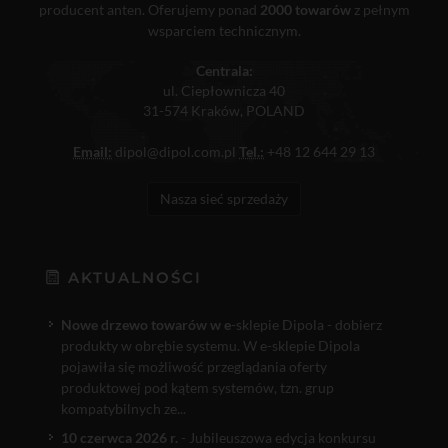
producent anten. Oferujemy ponad
2000 towarów
z pełnym
wsparciem technicznym.
Centrala:
ul. Ciepłownicza 40
31-574 Kraków, POLAND
Email:
dipol@dipol.com.pl
Tel.:
+48 12 644 29 13
Nasza sieć sprzedaży
AKTUALNOŚCI
Nowe drzewo towarów w e
-sklepie Dipola - dobierz
produkty w obrębie systemu. W e-sklepie Dipola
pojawiła się możliwość przeglądania oferty
produktowej pod kątem systemów, tzn. grup
kompatybilnych ze...
10 czerwca 2026 r.
- Jubileuszowa edycja konkursu