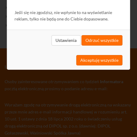
Kontakt
Jeśli się nie zgodzisz, nie wpłynie to na wyświetlanie
Polityka Prywatności
reklam, tylko nie będą one do Ciebie dopasowane.
Ochrona środowiska
Ustawienia
Odrzuć wszystkie
Akceptuję wszystkie
INFORMATOR TV-SAT CCTV WLAN
Osoby zainteresowane otrzymywaniem co tydzień
Informatora
pocztą elektroniczną prosimy o podanie adresu e-mail:
Wyrażam zgodę na otrzymywanie drogą elektroniczną na wskazany
przeze mnie adres e-mail informacji handlowej w rozumieniu art.
10 ust. 1 ustawy z dnia 18 lipca 2002 roku o świadczeniu usług
drogą elektroniczną od DIPOL sp. z o.o. (dawniej: DIPOL
Gołaszewski, Waśniowski Spółka Jawna)