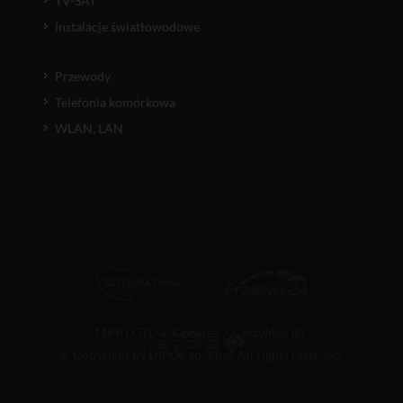
TV-SAT
Instalacje światłowodowe
Przewody
Telefonia komórkowa
WLAN, LAN
MPP i GTU
/
Cookies
/
Certyfikat ID
© Copyright by DIPOL sp. z o.o. All rights reserved.