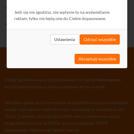
Kontakt
Jeśli się nie zgodzisz, nie wpłynie to na wyświetlanie
Polityka Prywatności
reklam, tylko nie będą one do Ciebie dopasowane.
Ochrona środowiska
Ustawienia
Odrzuć wszystkie
Akceptuję wszystkie
INFORMATOR TV-SAT CCTV WLAN
Osoby zainteresowane otrzymywaniem co tydzień
Informatora
pocztą elektroniczną prosimy o podanie adresu e-mail:
Wyrażam zgodę na otrzymywanie drogą elektroniczną na wskazany
przeze mnie adres e-mail informacji handlowej w rozumieniu art.
10 ust. 1 ustawy z dnia 18 lipca 2002 roku o świadczeniu usług
drogą elektroniczną od DIPOL sp. z o.o. (dawniej: DIPOL
Gołaszewski, Waśniowski Spółka Jawna)