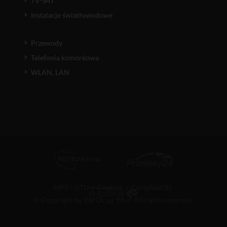
TV-SAT
Instalacje światłowodowe
Przewody
Telefonia komórkowa
WLAN, LAN
MPP i GTU
/
Cookies
/
Certyfikat ID
© Copyright by DIPOL sp. z o.o. All rights reserved.