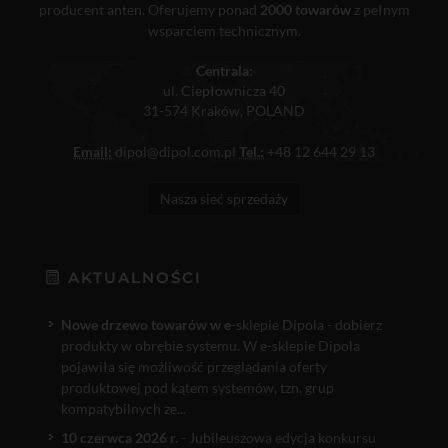
producent anten. Oferujemy ponad
2000 towarów
z pełnym
wsparciem technicznym.
Centrala:
ul. Ciepłownicza 40
31-574 Kraków, POLAND
Email:
dipol@dipol.com.pl
Tel.:
+48 12 644 29 13
Nasza sieć sprzedaży
AKTUALNOŚCI
Nowe drzewo towarów w e
-sklepie Dipola - dobierz
produkty w obrębie systemu. W e-sklepie Dipola
pojawiła się możliwość przeglądania oferty
produktowej pod kątem systemów, tzn. grup
kompatybilnych ze...
10 czerwca 2026 r.
- Jubileuszowa edycja konkursu