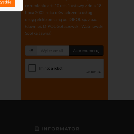
ystkie
rozumieniu art. 10 ust. 1 ustawy z dnia 18
lipca 2002 roku o świadczeniu usług
drogą elektroniczną od DIPOL sp. z o.o.
(dawniej: DIPOL Gołaszewski, Waśniowski
Spółka Jawna)
Zaprenumeruj
INFORMATOR