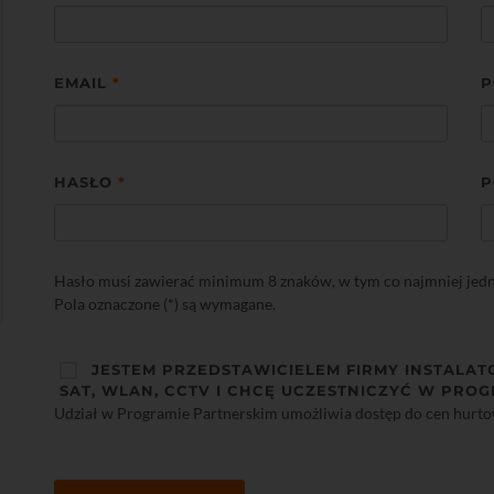
EMAIL
*
P
HASŁO
*
P
Hasło musi zawierać minimum 8 znaków, w tym co najmniej jedną 
Pola oznaczone (*) są wymagane.
JESTEM PRZEDSTAWICIELEM FIRMY INSTALAT
SAT, WLAN, CCTV I CHCĘ UCZESTNICZYĆ W PROG
Udział w Programie Partnerskim umożliwia dostęp do cen hurt