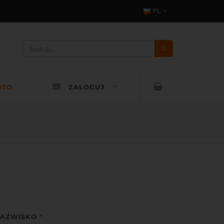
PL
OTO
ZALOGUJ
AZWISKO
*