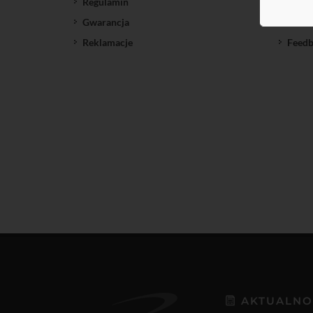
Regulamin
SatNe
Gwarancja
Down
Reklamacje
Feedb
AKTUALNO