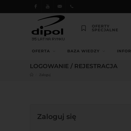
Facebook
Youtube
dipol@dipol.com.pl
+48
OFERTY
SPECJALNE
12
644
OFERTA
BAZA WIEDZY
INFO
29 13
LOGOWANIE / REJESTRACJA
Zaloguj
Zaloguj się