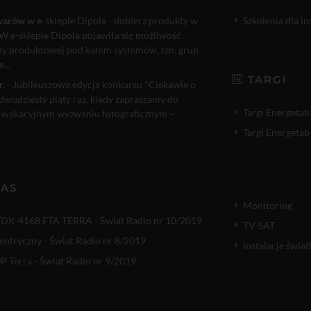
warów w e
-sklepie Dipola - dobierz produkty w
Szkolenia dla i
W e-sklepie Dipola pojawiła się możliwość
rty produktowej pod kątem systemów, tzn. grup
...
TARGI
r.
- Jubileuszowa edycja konkursu "Ciekawie o
 dwudziesty piąty raz, kiedy zapraszamy do
Targi Energetab
 wakacyjnym wyzwaniu fotograficznym –
Targi Energetab
NAS
Monitoring
TDX-4168 FTA TERRA - Świat Radio nr 10/2019
TV-SAT
entryczny - Świat Radio nr 8/2019
Instalacje świ
 Terra - Świat Radio nr 9/2019