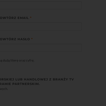
OWTÓRZ EMAIL
*
OWTÓRZ HASŁO
*
dużą literę oraz cyfrę.
ORSKIEJ LUB HANDLOWEJ Z BRANŻY TV
RAMIE PARTNERSKIM.
owych.