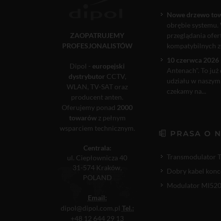
Nowe drzewo to
obrębie systemu. 
ZAOPATRUJEMY
przeglądania ofe
PROFESJONALISTÓW
kompatybilnych ze
10 czerwca 2026 
Dipol -
europejski
Antenach". To już
dystrybutor
CCTV,
udziału w naszym
WLAN, TV-SAT oraz
czekamy na...
producent anten.
Oferujemy ponad
2000
towarów
z pełnym
wsparciem technicznym.
PRASA O 
Centrala:
Transmodulator 
ul. Ciepłownicza 40
31-574 Kraków,
Dobry kabel konc
POLAND
Modulator MI520P
Email:
dipol@dipol.com.pl
Tel.:
+48 12 644 29 13