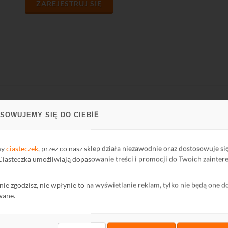
ZAREJESTRUJ SIĘ
SOWUJEMY SIĘ DO CIEBIE
PARCIE
FIRMA
ci Biblioteki
O firmie
my
ciasteczek
, przez co nasz sklep działa niezawodnie oraz dostosowuje si
oteka
Kontakt
 Ciasteczka umożliwiają dopasowanie treści i promocji do Twoich zainter
Polityka Prywatności
ę nie zgodzisz, nie wpłynie to na wyświetlanie reklam, tylko nie będą one d
mator
Ochrona środowiska
wane.
wum Informatora
maty