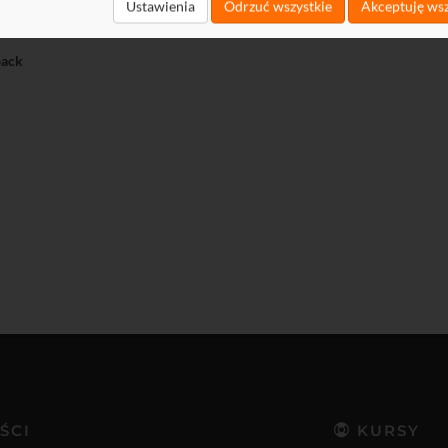
t
Ustawienia
Odrzuć wszystkie
Akceptuję wsz
load
ack
ŚCI
KURSY