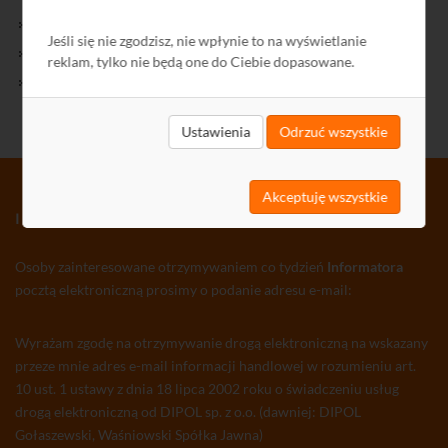
Kontakt
Jeśli się nie zgodzisz, nie wpłynie to na wyświetlanie
Polityka Prywatności
reklam, tylko nie będą one do Ciebie dopasowane.
Ochrona środowiska
Ustawienia
Odrzuć wszystkie
Akceptuję wszystkie
INFORMATOR TV-SAT CCTV WLAN
Osoby zainteresowane otrzymywaniem co tydzień
Informatora
pocztą elektroniczną prosimy o podanie adresu e-mail:
Wyrażam zgodę na otrzymywanie drogą elektroniczną na wskazany
przeze mnie adres e-mail informacji handlowej w rozumieniu art.
10 ust. 1 ustawy z dnia 18 lipca 2002 roku o świadczeniu usług
drogą elektroniczną od DIPOL sp. z o.o. (dawniej: DIPOL
Gołaszewski, Waśniowski Spółka Jawna)