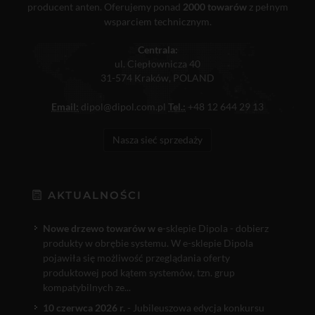
producent anten. Oferujemy ponad
2000 towarów
z pełnym
wsparciem technicznym.
Centrala:
ul. Ciepłownicza 40
31-574 Kraków, POLAND
Email:
dipol@dipol.com.pl
Tel.:
+48 12 644 29 13
Nasza sieć sprzedaży
AKTUALNOŚCI
Nowe drzewo towarów w e
-sklepie Dipola - dobierz
produkty w obrębie systemu. W e-sklepie Dipola
pojawiła się możliwość przeglądania oferty
produktowej pod kątem systemów, tzn. grup
kompatybilnych ze...
10 czerwca 2026 r.
- Jubileuszowa edycja konkursu