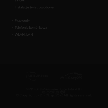
TV-SAT
Instalacje światłowodowe
Przewody
Telefonia komórkowa
WLAN, LAN
MPP i GTU
/
Cookies
/
Certyfikat ID
© Copyright by DIPOL sp. z o.o. All rights reserved.