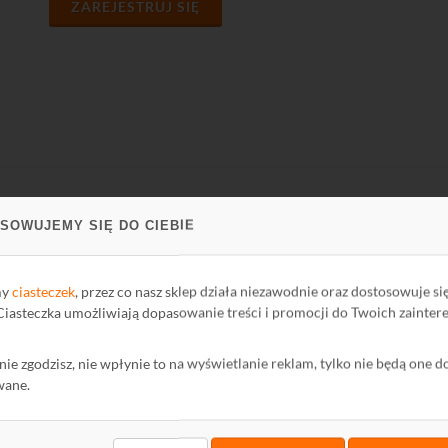
ZAREJESTRUJ SIĘ
SOWUJEMY SIĘ DO CIEBIE
PARCIE
FIRMA
ci Biblioteki
O firmie
my
ciasteczek
, przez co nasz sklep działa niezawodnie oraz dostosowuje si
oteka
Kontakt
 Ciasteczka umożliwiają dopasowanie treści i promocji do Twoich zainter
Polityka Prywatności
ę nie zgodzisz, nie wpłynie to na wyświetlanie reklam, tylko nie będą one d
mator
Ochrona środowiska
wane.
wum Informatora
maty