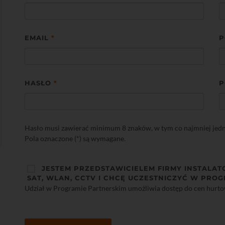
EMAIL
*
P
HASŁO
*
P
Hasło musi zawierać minimum 8 znaków, w tym co najmniej jedną 
Pola oznaczone (*) są wymagane.
JESTEM PRZEDSTAWICIELEM FIRMY INSTALAT
SAT, WLAN, CCTV I CHCĘ UCZESTNICZYĆ W PROG
Udział w Programie Partnerskim umożliwia dostęp do cen hurt