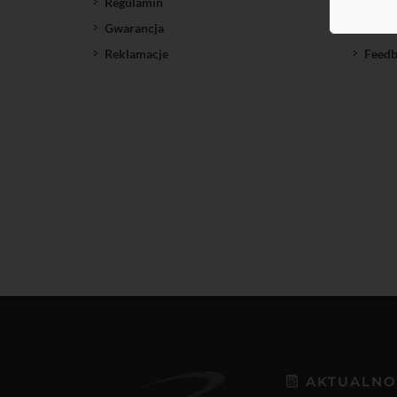
Regulamin
SatNe
Gwarancja
Down
Reklamacje
Feedb
AKTUALNO