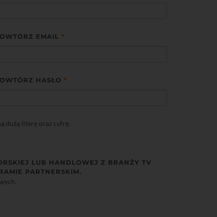
OWTÓRZ EMAIL
*
OWTÓRZ HASŁO
*
dużą literę oraz cyfrę.
ORSKIEJ LUB HANDLOWEJ Z BRANŻY TV
RAMIE PARTNERSKIM.
owych.