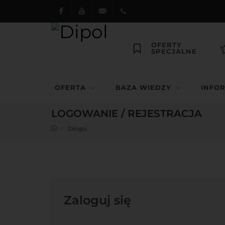
Facebook
Youtube
dipol@dipol.com.pl
+48
OFERTY
SPECJALNE
12
644
OFERTA
BAZA WIEDZY
INFO
29 13
LOGOWANIE / REJESTRACJA
Zaloguj
Zaloguj się