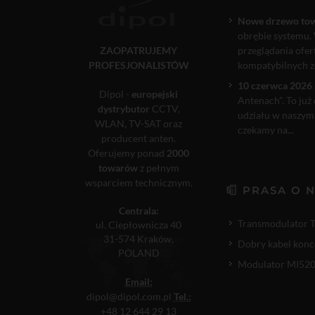
Nowe drzewo to
obrębie systemu. 
ZAOPATRUJEMY
przeglądania ofe
PROFESJONALISTÓW
kompatybilnych ze
10 czerwca 2026 
Dipol -
europejski
Antenach". To już
dystrybutor
CCTV,
udziału w naszym
WLAN, TV-SAT oraz
czekamy na...
producent anten.
Oferujemy ponad
2000
towarów
z pełnym
wsparciem technicznym.
PRASA O 
Centrala:
Transmodulator 
ul. Ciepłownicza 40
31-574 Kraków,
Dobry kabel konc
POLAND
Modulator MI520P
Email:
dipol@dipol.com.pl
Tel.:
+48 12 644 29 13