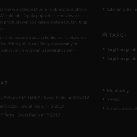
warów w e
-sklepie Dipola - dobierz produkty w
Szkolenia dla i
W e-sklepie Dipola pojawiła się możliwość
rty produktowej pod kątem systemów, tzn. grup
...
TARGI
r.
- Jubileuszowa edycja konkursu "Ciekawie o
 dwudziesty piąty raz, kiedy zapraszamy do
Targi Energetab
 wakacyjnym wyzwaniu fotograficznym –
Targi Energetab
NAS
Monitoring
TDX-4168 FTA TERRA - Świat Radio nr 10/2019
TV-SAT
entryczny - Świat Radio nr 8/2019
Instalacje świ
 Terra - Świat Radio nr 9/2019