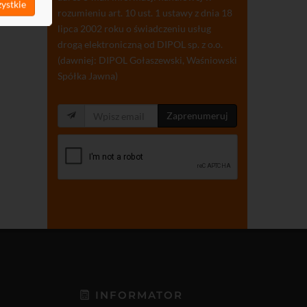
ystkie
rozumieniu art. 10 ust. 1 ustawy z dnia 18
lipca 2002 roku o świadczeniu usług
drogą elektroniczną od DIPOL sp. z o.o.
(dawniej: DIPOL Gołaszewski, Waśniowski
Spółka Jawna)
Zaprenumeruj
INFORMATOR