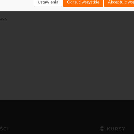
t
Ustawienia
Odrzuć wszystkie
Akceptuję wsz
load
ack
ŚCI
KURSY