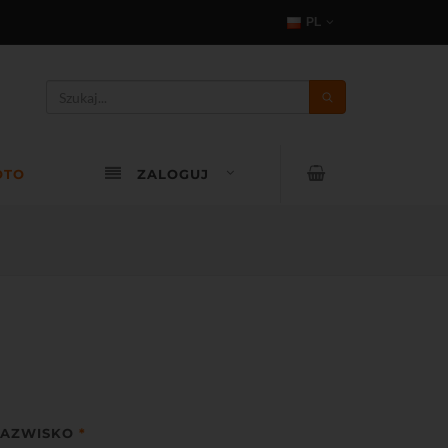
PL
OTO
ZALOGUJ
AZWISKO
*