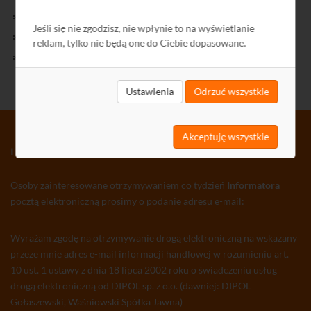
Kontakt
Jeśli się nie zgodzisz, nie wpłynie to na wyświetlanie
Polityka Prywatności
reklam, tylko nie będą one do Ciebie dopasowane.
Ochrona środowiska
Ustawienia
Odrzuć wszystkie
Akceptuję wszystkie
INFORMATOR TV-SAT CCTV WLAN
Osoby zainteresowane otrzymywaniem co tydzień
Informatora
pocztą elektroniczną prosimy o podanie adresu e-mail:
Wyrażam zgodę na otrzymywanie drogą elektroniczną na wskazany
przeze mnie adres e-mail informacji handlowej w rozumieniu art.
10 ust. 1 ustawy z dnia 18 lipca 2002 roku o świadczeniu usług
drogą elektroniczną od DIPOL sp. z o.o. (dawniej: DIPOL
Gołaszewski, Waśniowski Spółka Jawna)