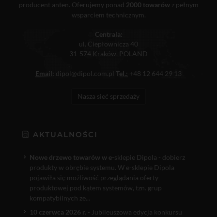
producent anten. Oferujemy ponad
2000 towarów
z pełnym
wsparciem technicznym.
Centrala:
ul. Ciepłownicza 40
31-574 Kraków, POLAND
Email:
dipol@dipol.com.pl
Tel.:
+48 12 644 29 13
Nasza sieć sprzedaży
AKTUALNOŚCI
Nowe drzewo towarów w e
-sklepie Dipola - dobierz
produkty w obrębie systemu. W e-sklepie Dipola
pojawiła się możliwość przeglądania oferty
produktowej pod kątem systemów, tzn. grup
kompatybilnych ze...
10 czerwca 2026 r.
- Jubileuszowa edycja konkursu