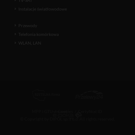
TV-SAT
Instalacje światłowodowe
Przewody
Telefonia komórkowa
WLAN, LAN
MPP i GTU
/
Cookies
/
Certyfikat ID
© Copyright by DIPOL sp. z o.o. All rights reserved.