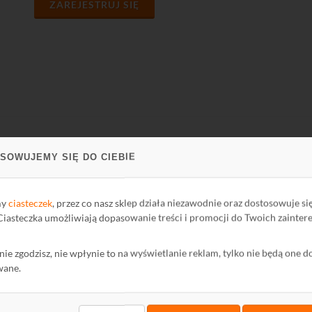
ZAREJESTRUJ SIĘ
SOWUJEMY SIĘ DO CIEBIE
PARCIE
FIRMA
ci Biblioteki
O firmie
my
ciasteczek
, przez co nasz sklep działa niezawodnie oraz dostosowuje si
oteka
Kontakt
 Ciasteczka umożliwiają dopasowanie treści i promocji do Twoich zainter
Polityka Prywatności
ę nie zgodzisz, nie wpłynie to na wyświetlanie reklam, tylko nie będą one d
mator
Ochrona środowiska
wane.
wum Informatora
maty