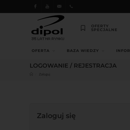
Facebook
Youtube
dipol@dipol.com.pl
+48
OFERTY
SPECJALNE
12
644
OFERTA
BAZA WIEDZY
INFO
29 13
LOGOWANIE / REJESTRACJA
Zaloguj
Zaloguj się