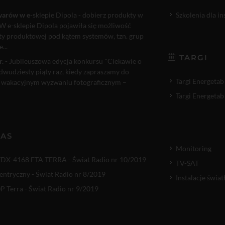
warów w e
-sklepie Dipola - dobierz produkty w
Szkolenia dla i
W e-sklepie Dipola pojawiła się możliwość
rty produktowej pod kątem systemów, tzn. grup
...
TARGI
r.
- Jubileuszowa edycja konkursu "Ciekawie o
 dwudziesty piąty raz, kiedy zapraszamy do
Targi Energetab
 wakacyjnym wyzwaniu fotograficznym –
Targi Energetab
NAS
Monitoring
TDX-4168 FTA TERRA - Świat Radio nr 10/2019
TV-SAT
entryczny - Świat Radio nr 8/2019
Instalacje świ
 Terra - Świat Radio nr 9/2019