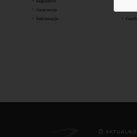
Regulamin
SatNe
Gwarancja
Down
Reklamacje
Feedb
AKTUALNO