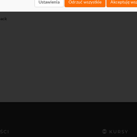
t
Ustawienia
Odrzuć wszystkie
Akceptuję wsz
load
ack
ŚCI
KURSY