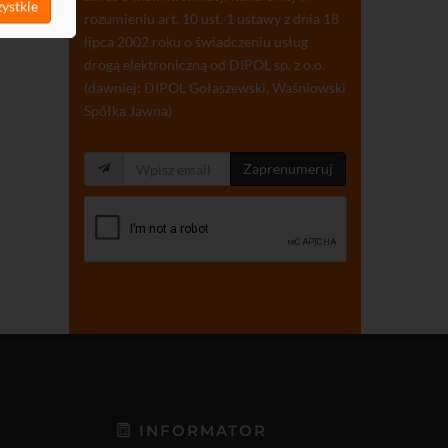
ystkie
rozumieniu art. 10 ust. 1 ustawy z dnia 18
lipca 2002 roku o świadczeniu usług
drogą elektroniczną od DIPOL sp. z o.o.
(dawniej: DIPOL Gołaszewski, Waśniowski
Spółka Jawna)
Zaprenumeruj
INFORMATOR