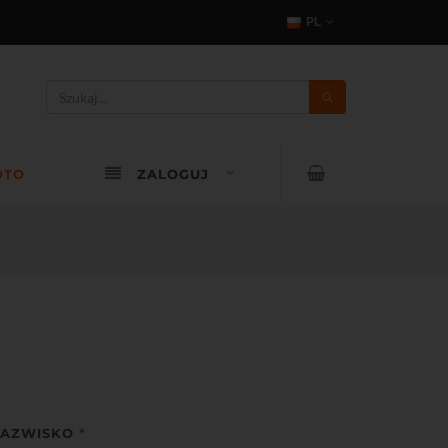
PL
OTO
ZALOGUJ
AZWISKO
*