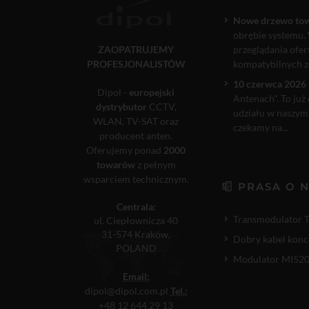
Nowe drzewo to
obrębie systemu. 
ZAOPATRUJEMY
przeglądania ofe
PROFESJONALISTÓW
kompatybilnych ze
10 czerwca 2026 
Dipol -
europejski
Antenach". To już
dystrybutor
CCTV,
udziału w naszym
WLAN, TV-SAT oraz
czekamy na...
producent anten.
Oferujemy ponad
2000
towarów
z pełnym
wsparciem technicznym.
PRASA O 
Centrala:
Transmodulator 
ul. Ciepłownicza 40
31-574 Kraków,
Dobry kabel konc
POLAND
Modulator MI520P
Email:
dipol@dipol.com.pl
Tel.:
+48 12 644 29 13