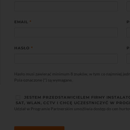
EMAIL
*
P
HASŁO
*
P
Hasło musi zawierać minimum 8 znaków, w tym co najmniej jedną 
Pola oznaczone (*) są wymagane.
JESTEM PRZEDSTAWICIELEM FIRMY INSTALAT
SAT, WLAN, CCTV I CHCĘ UCZESTNICZYĆ W PROG
Udział w Programie Partnerskim umożliwia dostęp do cen hurt