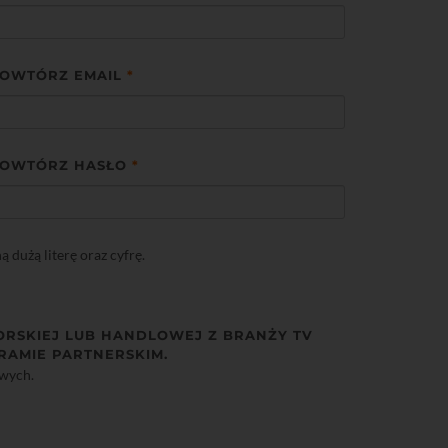
OWTÓRZ EMAIL
*
OWTÓRZ HASŁO
*
dużą literę oraz cyfrę.
ORSKIEJ LUB HANDLOWEJ Z BRANŻY TV
RAMIE PARTNERSKIM.
owych.