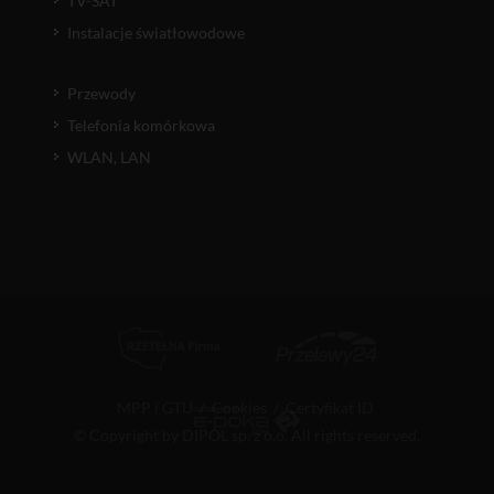
TV-SAT
Instalacje światłowodowe
Przewody
Telefonia komórkowa
WLAN, LAN
MPP i GTU
/
Cookies
/
Certyfikat ID
© Copyright by DIPOL sp. z o.o. All rights reserved.