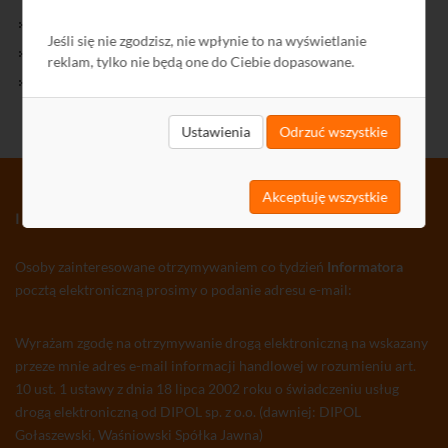
Kontakt
Jeśli się nie zgodzisz, nie wpłynie to na wyświetlanie
Polityka Prywatności
reklam, tylko nie będą one do Ciebie dopasowane.
Ochrona środowiska
Ustawienia
Odrzuć wszystkie
Akceptuję wszystkie
INFORMATOR TV-SAT CCTV WLAN
Osoby zainteresowane otrzymywaniem co tydzień
Informatora
pocztą elektroniczną prosimy o podanie adresu e-mail:
Wyrażam zgodę na otrzymywanie drogą elektroniczną na wskazany
przeze mnie adres e-mail informacji handlowej w rozumieniu art.
10 ust. 1 ustawy z dnia 18 lipca 2002 roku o świadczeniu usług
drogą elektroniczną od DIPOL sp. z o.o. (dawniej: DIPOL
Gołaszewski, Waśniowski Spółka Jawna)