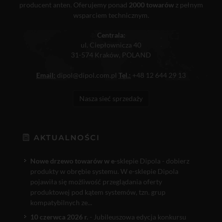
producent anten. Oferujemy ponad
2000 towarów
z pełnym
wsparciem technicznym.
Centrala:
ul. Ciepłownicza 40
31-574 Kraków, POLAND
Email:
dipol@dipol.com.pl
Tel.:
+48 12 644 29 13
Nasza sieć sprzedaży
AKTUALNOŚCI
Nowe drzewo towarów w e
-sklepie Dipola - dobierz
produkty w obrębie systemu. W e-sklepie Dipola
pojawiła się możliwość przeglądania oferty
produktowej pod kątem systemów, tzn. grup
kompatybilnych ze...
10 czerwca 2026 r.
- Jubileuszowa edycja konkursu