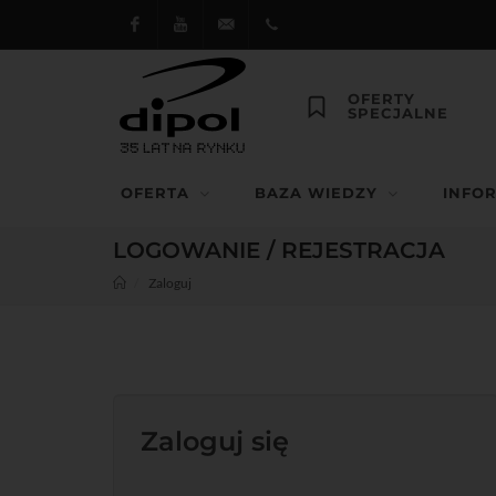
Facebook
Youtube
dipol@dipol.com.pl
+48
OFERTY
SPECJALNE
12
644
OFERTA
BAZA WIEDZY
INFO
29 13
LOGOWANIE / REJESTRACJA
Zaloguj
Zaloguj się