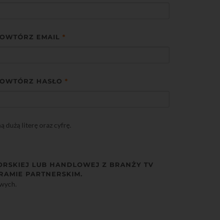
OWTÓRZ EMAIL
*
OWTÓRZ HASŁO
*
dużą literę oraz cyfrę.
ORSKIEJ LUB HANDLOWEJ Z BRANŻY TV
RAMIE PARTNERSKIM.
owych.