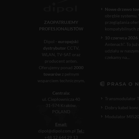
Nowe drzewo to
obrębie systemu. 
ZAOPATRUJEMY
przeglądania ofe
PROFESJONALISTÓW
kompatybilnych ze
10 czerwca 2026 
Dipol -
europejski
Antenach". To już
dystrybutor
CCTV,
udziału w naszym
WLAN, TV-SAT oraz
czekamy na...
producent anten.
Oferujemy ponad
2000
towarów
z pełnym
wsparciem technicznym.
PRASA O 
Centrala:
Transmodulator 
ul. Ciepłownicza 40
31-574 Kraków,
Dobry kabel konc
POLAND
Modulator MI520P
Email:
dipol@dipol.com.pl
Tel.:
+48 12 644 29 13