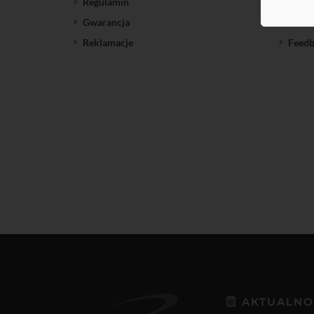
Regulamin
SatNe
Gwarancja
Down
Reklamacje
Feedb
AKTUALNO