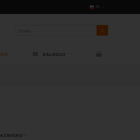
PL
OTO
ZALOGUJ
AZWISKO
*