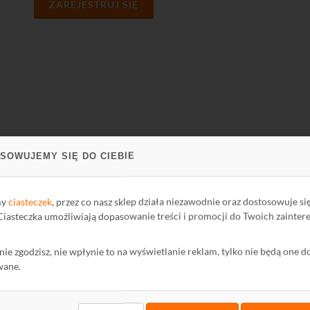
ZAREJESTRUJ SIĘ
SOWUJEMY SIĘ DO CIEBIE
PARCIE
FIRMA
ci Biblioteki
O firmie
my
ciasteczek
, przez co nasz sklep działa niezawodnie oraz dostosowuje si
oteka
Kontakt
 Ciasteczka umożliwiają dopasowanie treści i promocji do Twoich zainter
Polityka Prywatności
ę nie zgodzisz, nie wpłynie to na wyświetlanie reklam, tylko nie będą one d
mator
Ochrona środowiska
wane.
wum Informatora
maty