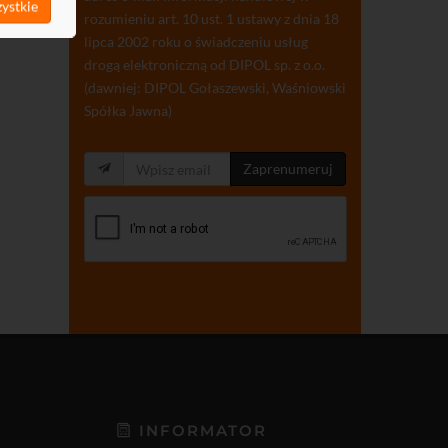
ystkie
rozumieniu art. 10 ust. 1 ustawy z dnia 18
lipca 2002 roku o świadczeniu usług
drogą elektroniczną od DIPOL sp. z o.o.
(dawniej: DIPOL Gołaszewski, Waśniowski
Spółka Jawna)
Zaprenumeruj
INFORMATOR