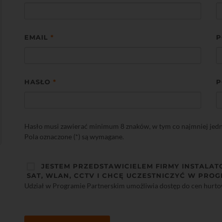
EMAIL
*
P
HASŁO
*
P
Hasło musi zawierać minimum 8 znaków, w tym co najmniej jedną 
Pola oznaczone (*) są wymagane.
JESTEM PRZEDSTAWICIELEM FIRMY INSTALAT
SAT, WLAN, CCTV I CHCĘ UCZESTNICZYĆ W PROG
Udział w Programie Partnerskim umożliwia dostęp do cen hurt