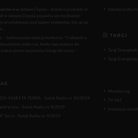
warów w e
-sklepie Dipola - dobierz produkty w
Szkolenia dla i
W e-sklepie Dipola pojawiła się możliwość
rty produktowej pod kątem systemów, tzn. grup
...
TARGI
r.
- Jubileuszowa edycja konkursu "Ciekawie o
 dwudziesty piąty raz, kiedy zapraszamy do
Targi Energetab
 wakacyjnym wyzwaniu fotograficznym –
Targi Energetab
NAS
Monitoring
TDX-4168 FTA TERRA - Świat Radio nr 10/2019
TV-SAT
entryczny - Świat Radio nr 8/2019
Instalacje świ
 Terra - Świat Radio nr 9/2019