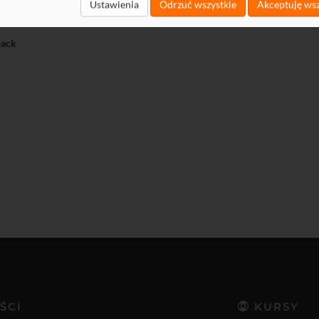
t
Ustawienia
Odrzuć wszystkie
Akceptuję wsz
load
ack
ŚCI
KURSY