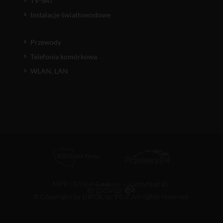
TV-SAT
Instalacje światłowodowe
Przewody
Telefonia komórkowa
WLAN, LAN
MPP i GTU
/
Cookies
/
Certyfikat ID
© Copyright by DIPOL sp. z o.o. All rights reserved.