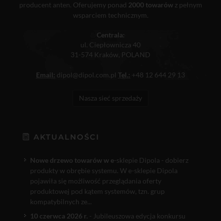
producent anten. Oferujemy ponad
2000 towarów
z pełnym
wsparciem technicznym.
Centrala:
ul. Ciepłownicza 40
31-574 Kraków, POLAND
Email:
dipol@dipol.com.pl
Tel.:
+48 12 644 29 13
Nasza sieć sprzedaży
AKTUALNOŚCI
Nowe drzewo towarów w e
-sklepie Dipola - dobierz
produkty w obrębie systemu. W e-sklepie Dipola
pojawiła się możliwość przeglądania oferty
produktowej pod kątem systemów, tzn. grup
kompatybilnych ze...
10 czerwca 2026 r.
- Jubileuszowa edycja konkursu