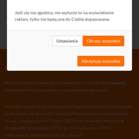
Kontakt
Jeśli się nie zgodzisz, nie wpłynie to na wyświetlanie
Polityka Prywatności
reklam, tylko nie będą one do Ciebie dopasowane.
Ochrona środowiska
Ustawienia
Odrzuć wszystkie
Akceptuję wszystkie
INFORMATOR TV-SAT CCTV WLAN
Osoby zainteresowane otrzymywaniem co tydzień
Informatora
pocztą elektroniczną prosimy o podanie adresu e-mail:
Wyrażam zgodę na otrzymywanie drogą elektroniczną na wskazany
przeze mnie adres e-mail informacji handlowej w rozumieniu art.
10 ust. 1 ustawy z dnia 18 lipca 2002 roku o świadczeniu usług
drogą elektroniczną od DIPOL sp. z o.o. (dawniej: DIPOL
Gołaszewski, Waśniowski Spółka Jawna)