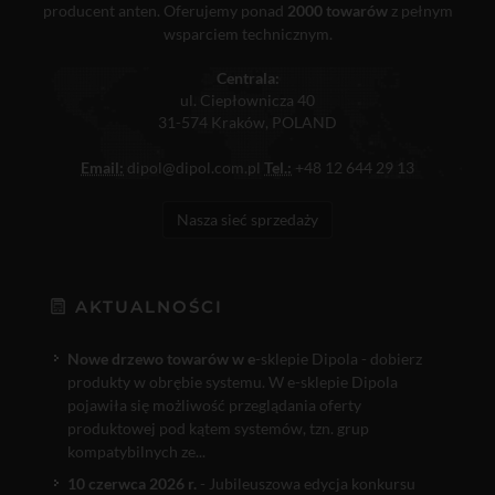
producent anten. Oferujemy ponad
2000 towarów
z pełnym
wsparciem technicznym.
Centrala:
ul. Ciepłownicza 40
31-574 Kraków, POLAND
Email:
dipol@dipol.com.pl
Tel.:
+48 12 644 29 13
Nasza sieć sprzedaży
AKTUALNOŚCI
Nowe drzewo towarów w e
-sklepie Dipola - dobierz
produkty w obrębie systemu. W e-sklepie Dipola
pojawiła się możliwość przeglądania oferty
produktowej pod kątem systemów, tzn. grup
kompatybilnych ze...
10 czerwca 2026 r.
- Jubileuszowa edycja konkursu