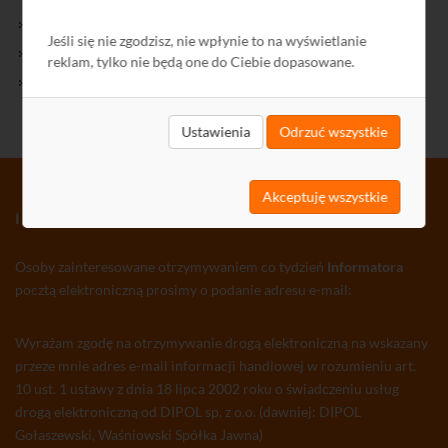
Kontakt
Jeśli się nie zgodzisz, nie wpłynie to na wyświetlanie
Polityka Prywatności
reklam, tylko nie będą one do Ciebie dopasowane.
Ochrona środowiska
Ustawienia
Odrzuć wszystkie
Akceptuję wszystkie
INFORMATOR TV-SAT CCTV WLAN
Osoby zainteresowane otrzymywaniem co tydzień
Informatora
pocztą elektroniczną prosimy o podanie adresu e-mail:
Wyrażam zgodę na otrzymywanie drogą elektroniczną na wskazany
przeze mnie adres e-mail informacji handlowej w rozumieniu art.
10 ust. 1 ustawy z dnia 18 lipca 2002 roku o świadczeniu usług
drogą elektroniczną od DIPOL sp. z o.o. (dawniej: DIPOL
Gołaszewski, Waśniowski Spółka Jawna)