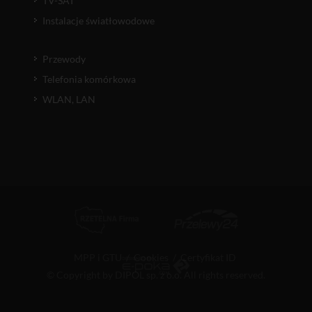
TV-SAT
Instalacje światłowodowe
Przewody
Telefonia komórkowa
WLAN, LAN
MPP i GTU
/
Cookies
/
Certyfikat ID
© Copyright by DIPOL sp. z o.o. All rights reserved.