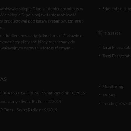
warów w e
-sklepie Dipola - dobierz produkty w
Szkolenia dla i
W e-sklepie Dipola pojawiła się możliwość
rty produktowej pod kątem systemów, tzn. grup
...
TARGI
r.
- Jubileuszowa edycja konkursu "Ciekawie o
 dwudziesty piąty raz, kiedy zapraszamy do
Targi Energetab
 wakacyjnym wyzwaniu fotograficznym –
Targi Energetab
NAS
Monitoring
TDX-4168 FTA TERRA - Świat Radio nr 10/2019
TV-SAT
entryczny - Świat Radio nr 8/2019
Instalacje świ
 Terra - Świat Radio nr 9/2019