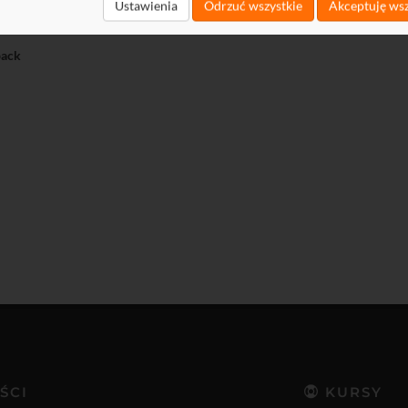
t
Ustawienia
Odrzuć wszystkie
Akceptuję wsz
load
ack
ŚCI
KURSY