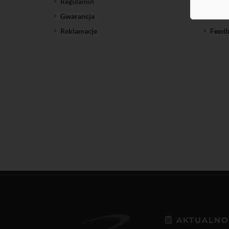
Regulamin
SatNe
Gwarancja
Down
Reklamacje
Feedb
AKTUALNO