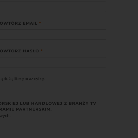
OWTÓRZ EMAIL
*
OWTÓRZ HASŁO
*
dużą literę oraz cyfrę.
ORSKIEJ LUB HANDLOWEJ Z BRANŻY TV
RAMIE PARTNERSKIM.
owych.