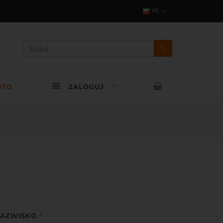
PL
OTO
ZALOGUJ
AZWISKO
*