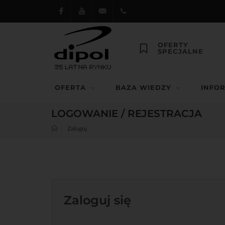
Facebook
Youtube
dipol@dipol.com.pl
+48
OFERTY
SPECJALNE
12
644
OFERTA
BAZA WIEDZY
INFO
29 13
LOGOWANIE / REJESTRACJA
Zaloguj
Zaloguj się