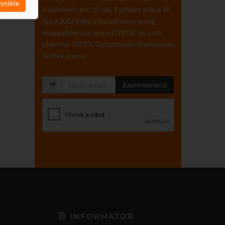
ystkie
rozumieniu art. 10 ust. 1 ustawy z dnia 18
lipca 2002 roku o świadczeniu usług
drogą elektroniczną od DIPOL sp. z o.o.
(dawniej: DIPOL Gołaszewski, Waśniowski
Spółka Jawna)
Zaprenumeruj
INFORMATOR