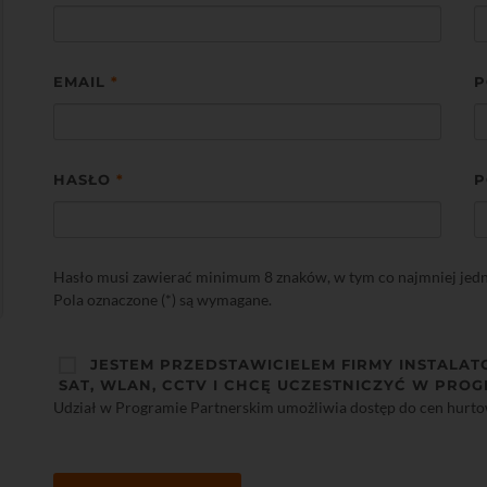
EMAIL
*
P
HASŁO
*
P
Hasło musi zawierać minimum 8 znaków, w tym co najmniej jedną 
Pola oznaczone (*) są wymagane.
JESTEM PRZEDSTAWICIELEM FIRMY INSTALAT
SAT, WLAN, CCTV I CHCĘ UCZESTNICZYĆ W PROG
Udział w Programie Partnerskim umożliwia dostęp do cen hurt