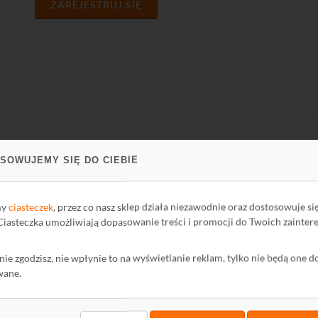
ZAREJESTRUJ SIĘ
SOWUJEMY SIĘ DO CIEBIE
PARCIE
FIRMA
ci Biblioteki
O firmie
my
ciasteczek
, przez co nasz sklep działa niezawodnie oraz dostosowuje si
oteka
Kontakt
 Ciasteczka umożliwiają dopasowanie treści i promocji do Twoich zainter
Polityka Prywatności
ę nie zgodzisz, nie wpłynie to na wyświetlanie reklam, tylko nie będą one d
mator
Ochrona środowiska
wane.
wum Informatora
maty