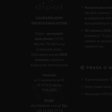
Nowe drzewo to
obrębie systemu. 
ZAOPATRUJEMY
przeglądania ofe
PROFESJONALISTÓW
kompatybilnych ze
10 czerwca 2026 
Dipol -
europejski
Antenach". To już
dystrybutor
CCTV,
udziału w naszym
WLAN, TV-SAT oraz
czekamy na...
producent anten.
Oferujemy ponad
2000
towarów
z pełnym
wsparciem technicznym.
PRASA O 
Centrala:
Transmodulator 
ul. Ciepłownicza 40
31-574 Kraków,
Dobry kabel konc
POLAND
Modulator MI520P
Email:
dipol@dipol.com.pl
Tel.:
+48 12 644 29 13