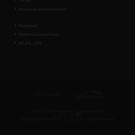
TV-SAT
Instalacje światłowodowe
Przewody
Telefonia komórkowa
WLAN, LAN
MPP i GTU
/
Cookies
/
Certyfikat ID
© Copyright by DIPOL sp. z o.o. All rights reserved.