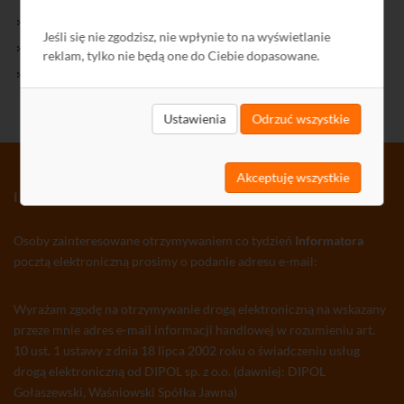
Kontakt
Jeśli się nie zgodzisz, nie wpłynie to na wyświetlanie
Polityka Prywatności
reklam, tylko nie będą one do Ciebie dopasowane.
Ochrona środowiska
Ustawienia
Odrzuć wszystkie
Akceptuję wszystkie
INFORMATOR TV-SAT CCTV WLAN
Osoby zainteresowane otrzymywaniem co tydzień
Informatora
pocztą elektroniczną prosimy o podanie adresu e-mail:
Wyrażam zgodę na otrzymywanie drogą elektroniczną na wskazany
przeze mnie adres e-mail informacji handlowej w rozumieniu art.
10 ust. 1 ustawy z dnia 18 lipca 2002 roku o świadczeniu usług
drogą elektroniczną od DIPOL sp. z o.o. (dawniej: DIPOL
Gołaszewski, Waśniowski Spółka Jawna)