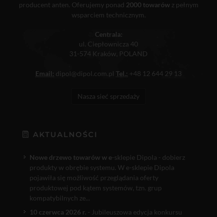
producent anten. Oferujemy ponad
2000 towarów
z pełnym
wsparciem technicznym.
Centrala:
ul. Ciepłownicza 40
31-574 Kraków, POLAND
Email:
dipol@dipol.com.pl
Tel.:
+48 12 644 29 13
Nasza sieć sprzedaży
AKTUALNOŚCI
Nowe drzewo towarów w e
-sklepie Dipola - dobierz
produkty w obrębie systemu. W e-sklepie Dipola
pojawiła się możliwość przeglądania oferty
produktowej pod kątem systemów, tzn. grup
kompatybilnych ze...
10 czerwca 2026 r.
- Jubileuszowa edycja konkursu