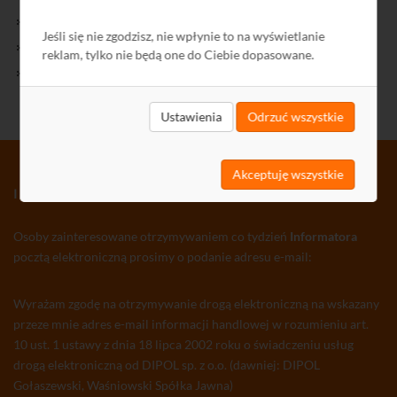
Kontakt
Jeśli się nie zgodzisz, nie wpłynie to na wyświetlanie
Polityka Prywatności
reklam, tylko nie będą one do Ciebie dopasowane.
Ochrona środowiska
Ustawienia
Odrzuć wszystkie
Akceptuję wszystkie
INFORMATOR TV-SAT CCTV WLAN
Osoby zainteresowane otrzymywaniem co tydzień
Informatora
pocztą elektroniczną prosimy o podanie adresu e-mail:
Wyrażam zgodę na otrzymywanie drogą elektroniczną na wskazany
przeze mnie adres e-mail informacji handlowej w rozumieniu art.
10 ust. 1 ustawy z dnia 18 lipca 2002 roku o świadczeniu usług
drogą elektroniczną od DIPOL sp. z o.o. (dawniej: DIPOL
Gołaszewski, Waśniowski Spółka Jawna)