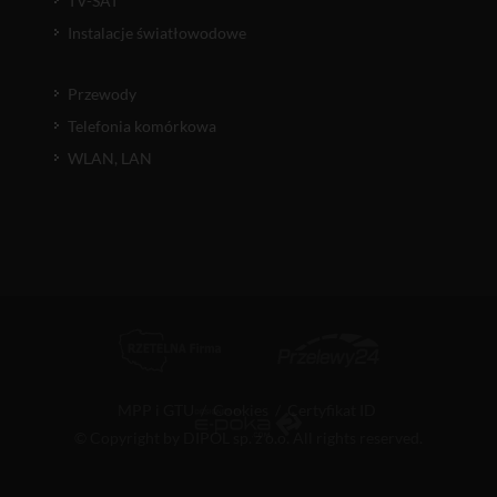
TV-SAT
Instalacje światłowodowe
Przewody
Telefonia komórkowa
WLAN, LAN
MPP i GTU
/
Cookies
/
Certyfikat ID
© Copyright by DIPOL sp. z o.o. All rights reserved.