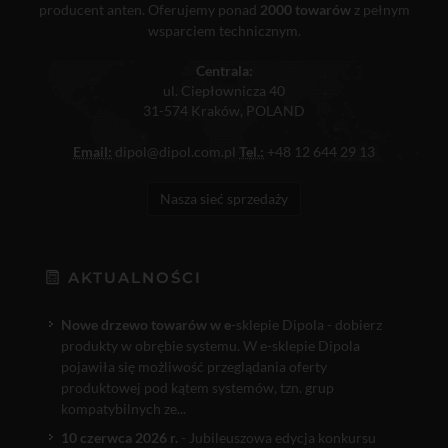
producent anten. Oferujemy ponad
2000 towarów
z pełnym
wsparciem technicznym.
Centrala:
ul. Ciepłownicza 40
31-574 Kraków, POLAND
Email:
dipol@dipol.com.pl
Tel.:
+48 12 644 29 13
Nasza sieć sprzedaży
AKTUALNOŚCI
Nowe drzewo towarów w e
-sklepie Dipola - dobierz
produkty w obrębie systemu. W e-sklepie Dipola
pojawiła się możliwość przeglądania oferty
produktowej pod kątem systemów, tzn. grup
kompatybilnych ze...
10 czerwca 2026 r.
- Jubileuszowa edycja konkursu