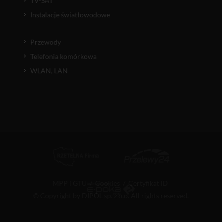
TV-SAT
Instalacje światłowodowe
Przewody
Telefonia komórkowa
WLAN, LAN
MPP i GTU
/
Cookies
/
Certyfikat ID
© Copyright by DIPOL sp. z o.o. All rights reserved.