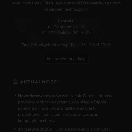
producent anten. Oferujemy ponad
2000 towarów
z pełnym
wsparciem technicznym.
Centrala:
ul. Ciepłownicza 40
31-574 Kraków, POLAND
Email:
dipol@dipol.com.pl
Tel.:
+48 12 644 29 13
Nasza sieć sprzedaży
AKTUALNOŚCI
Nowe drzewo towarów w e
-sklepie Dipola - dobierz
produkty w obrębie systemu. W e-sklepie Dipola
pojawiła się możliwość przeglądania oferty
produktowej pod kątem systemów, tzn. grup
kompatybilnych ze...
10 czerwca 2026 r.
- Jubileuszowa edycja konkursu