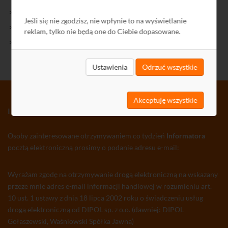
Kontakt
Jeśli się nie zgodzisz, nie wpłynie to na wyświetlanie
Polityka Prywatności
reklam, tylko nie będą one do Ciebie dopasowane.
Ochrona środowiska
Ustawienia
Odrzuć wszystkie
Akceptuję wszystkie
INFORMATOR TV-SAT CCTV WLAN
Osoby zainteresowane otrzymywaniem co tydzień
Informatora
pocztą elektroniczną prosimy o podanie adresu e-mail:
Wyrażam zgodę na otrzymywanie drogą elektroniczną na wskazany
przeze mnie adres e-mail informacji handlowej w rozumieniu art.
10 ust. 1 ustawy z dnia 18 lipca 2002 roku o świadczeniu usług
drogą elektroniczną od DIPOL sp. z o.o. (dawniej: DIPOL
Gołaszewski, Waśniowski Spółka Jawna)