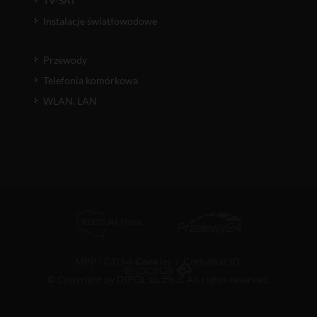
TV-SAT
Instalacje światłowodowe
Przewody
Telefonia komórkowa
WLAN, LAN
MPP i GTU
/
Cookies
/
Certyfikat ID
© Copyright by DIPOL sp. z o.o. All rights reserved.