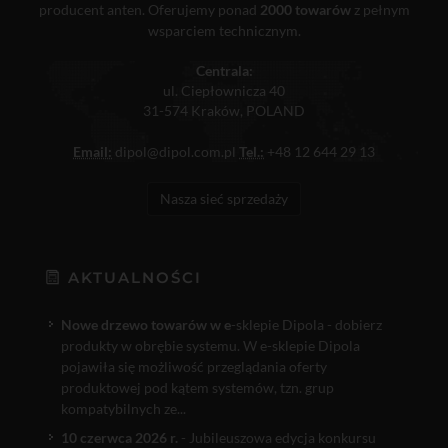
producent anten. Oferujemy ponad
2000 towarów
z pełnym
wsparciem technicznym.
Centrala:
ul. Ciepłownicza 40
31-574 Kraków, POLAND
Email:
dipol@dipol.com.pl
Tel.:
+48 12 644 29 13
Nasza sieć sprzedaży
AKTUALNOŚCI
Nowe drzewo towarów w e
-sklepie Dipola - dobierz
produkty w obrębie systemu. W e-sklepie Dipola
pojawiła się możliwość przeglądania oferty
produktowej pod kątem systemów, tzn. grup
kompatybilnych ze...
10 czerwca 2026 r.
- Jubileuszowa edycja konkursu