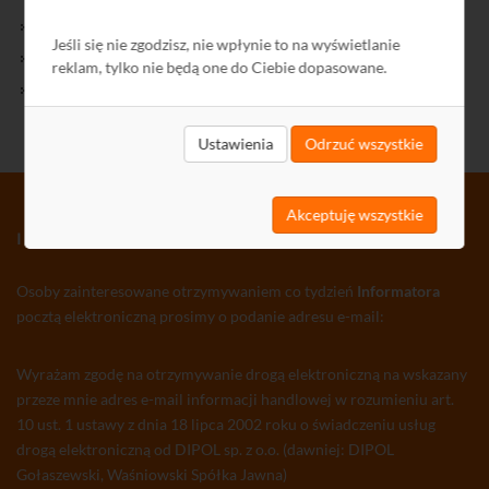
Kontakt
Jeśli się nie zgodzisz, nie wpłynie to na wyświetlanie
Polityka Prywatności
reklam, tylko nie będą one do Ciebie dopasowane.
Ochrona środowiska
Ustawienia
Odrzuć wszystkie
Akceptuję wszystkie
INFORMATOR TV-SAT CCTV WLAN
Osoby zainteresowane otrzymywaniem co tydzień
Informatora
pocztą elektroniczną prosimy o podanie adresu e-mail:
Wyrażam zgodę na otrzymywanie drogą elektroniczną na wskazany
przeze mnie adres e-mail informacji handlowej w rozumieniu art.
10 ust. 1 ustawy z dnia 18 lipca 2002 roku o świadczeniu usług
drogą elektroniczną od DIPOL sp. z o.o. (dawniej: DIPOL
Gołaszewski, Waśniowski Spółka Jawna)