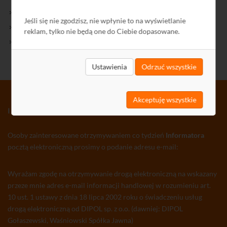
Kontakt
Jeśli się nie zgodzisz, nie wpłynie to na wyświetlanie
Polityka Prywatności
reklam, tylko nie będą one do Ciebie dopasowane.
Ochrona środowiska
Ustawienia
Odrzuć wszystkie
Akceptuję wszystkie
INFORMATOR TV-SAT CCTV WLAN
Osoby zainteresowane otrzymywaniem co tydzień
Informatora
pocztą elektroniczną prosimy o podanie adresu e-mail:
Wyrażam zgodę na otrzymywanie drogą elektroniczną na wskazany
przeze mnie adres e-mail informacji handlowej w rozumieniu art.
10 ust. 1 ustawy z dnia 18 lipca 2002 roku o świadczeniu usług
drogą elektroniczną od DIPOL sp. z o.o. (dawniej: DIPOL
Gołaszewski, Waśniowski Spółka Jawna)