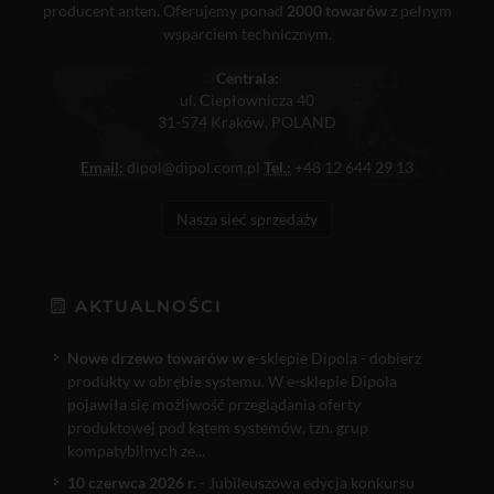
producent anten. Oferujemy ponad
2000 towarów
z pełnym
wsparciem technicznym.
Centrala:
ul. Ciepłownicza 40
31-574 Kraków, POLAND
Email:
dipol@dipol.com.pl
Tel.:
+48 12 644 29 13
Nasza sieć sprzedaży
AKTUALNOŚCI
Nowe drzewo towarów w e
-sklepie Dipola - dobierz
produkty w obrębie systemu. W e-sklepie Dipola
pojawiła się możliwość przeglądania oferty
produktowej pod kątem systemów, tzn. grup
kompatybilnych ze...
10 czerwca 2026 r.
- Jubileuszowa edycja konkursu