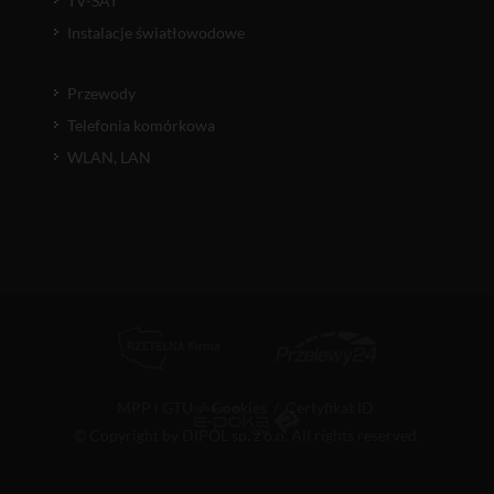
TV-SAT
Instalacje światłowodowe
Przewody
Telefonia komórkowa
WLAN, LAN
MPP i GTU
/
Cookies
/
Certyfikat ID
© Copyright by DIPOL sp. z o.o. All rights reserved.