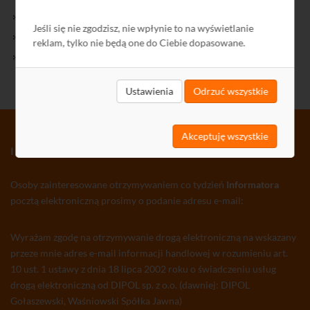
Kontakt
Jeśli się nie zgodzisz, nie wpłynie to na wyświetlanie
Polityka Prywatności
reklam, tylko nie będą one do Ciebie dopasowane.
Ochrona środowiska
Ustawienia
Odrzuć wszystkie
Akceptuję wszystkie
INFORMATOR TV-SAT CCTV WLAN
Osoby zainteresowane otrzymywaniem co tydzień
Informatora
pocztą elektroniczną prosimy o podanie adresu e-mail:
Wyrażam zgodę na otrzymywanie drogą elektroniczną na wskazany
przeze mnie adres e-mail informacji handlowej w rozumieniu art.
10 ust. 1 ustawy z dnia 18 lipca 2002 roku o świadczeniu usług
drogą elektroniczną od DIPOL sp. z o.o. (dawniej: DIPOL
Gołaszewski, Waśniowski Spółka Jawna)