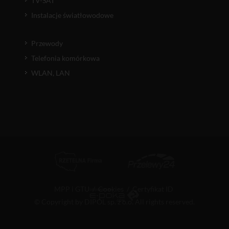
TV-SAT
Instalacje światłowodowe
Przewody
Telefonia komórkowa
WLAN, LAN
MPP i GTU
/
Cookies
/
Certyfikat ID
© Copyright by DIPOL sp. z o.o. All rights reserved.