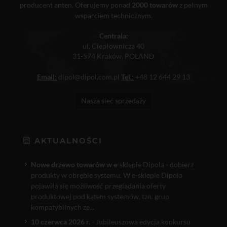
producent anten. Oferujemy ponad
2000 towarów
z pełnym
wsparciem technicznym.
Centrala:
ul. Ciepłownicza 40
31-574 Kraków, POLAND
Email:
dipol@dipol.com.pl
Tel.:
+48 12 644 29 13
Nasza sieć sprzedaży
AKTUALNOŚCI
Nowe drzewo towarów w e
-sklepie Dipola - dobierz
produkty w obrębie systemu. W e-sklepie Dipola
pojawiła się możliwość przeglądania oferty
produktowej pod kątem systemów, tzn. grup
kompatybilnych ze...
10 czerwca 2026 r.
- Jubileuszowa edycja konkursu