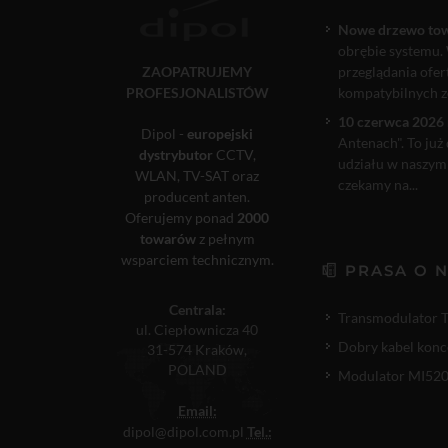
Nowe drzewo to
obrębie systemu. 
ZAOPATRUJEMY
przeglądania ofe
PROFESJONALISTÓW
kompatybilnych ze
10 czerwca 2026 
Dipol -
europejski
Antenach". To już
dystrybutor
CCTV,
udziału w naszym
WLAN, TV-SAT oraz
czekamy na...
producent anten.
Oferujemy ponad
2000
towarów
z pełnym
wsparciem technicznym.
PRASA O 
Centrala:
Transmodulator 
ul. Ciepłownicza 40
Dobry kabel konc
31-574 Kraków,
POLAND
Modulator MI520P
Email:
dipol@dipol.com.pl
Tel.: