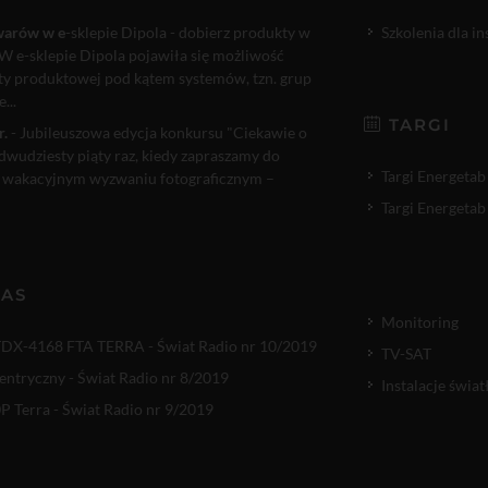
warów w e
-sklepie Dipola - dobierz produkty w
Szkolenia dla i
W e-sklepie Dipola pojawiła się możliwość
rty produktowej pod kątem systemów, tzn. grup
...
TARGI
r.
- Jubileuszowa edycja konkursu "Ciekawie o
 dwudziesty piąty raz, kiedy zapraszamy do
Targi Energetab
 wakacyjnym wyzwaniu fotograficznym –
Targi Energetab
NAS
Monitoring
TDX-4168 FTA TERRA - Świat Radio nr 10/2019
TV-SAT
entryczny - Świat Radio nr 8/2019
Instalacje świ
 Terra - Świat Radio nr 9/2019