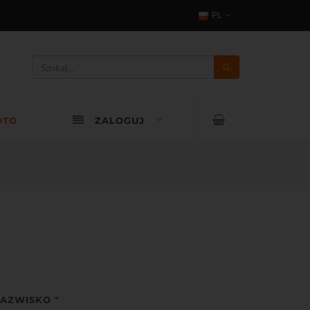
PL
OTO
ZALOGUJ
AZWISKO
*