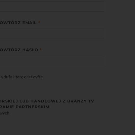
OWTÓRZ EMAIL
*
OWTÓRZ HASŁO
*
dużą literę oraz cyfrę.
ORSKIEJ LUB HANDLOWEJ Z BRANŻY TV
RAMIE PARTNERSKIM.
owych.