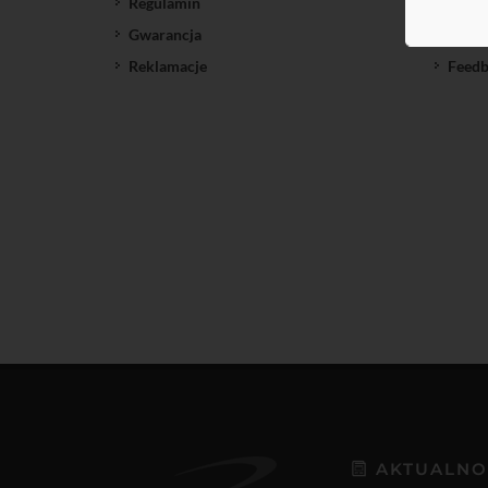
Regulamin
SatNe
Gwarancja
Down
Reklamacje
Feedb
AKTUALNO