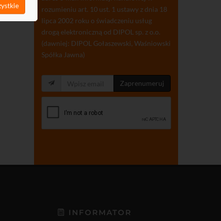
ystkie
rozumieniu art. 10 ust. 1 ustawy z dnia 18
lipca 2002 roku o świadczeniu usług
drogą elektroniczną od DIPOL sp. z o.o.
(dawniej: DIPOL Gołaszewski, Waśniowski
Spółka Jawna)
Zaprenumeruj
INFORMATOR