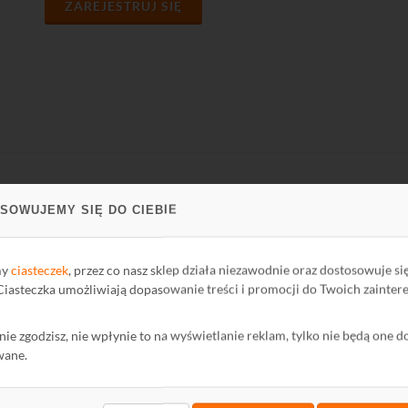
ZAREJESTRUJ SIĘ
PARCIE
FIRMA
SOWUJEMY SIĘ DO CIEBIE
ci Biblioteki
O firmie
my
ciasteczek
, przez co nasz sklep działa niezawodnie oraz dostosowuje si
oteka
Kontakt
 Ciasteczka umożliwiają dopasowanie treści i promocji do Twoich zainter
Polityka Prywatności
mator
Ochrona środowiska
ę nie zgodzisz, nie wpłynie to na wyświetlanie reklam, tylko nie będą one d
wane.
wum Informatora
maty