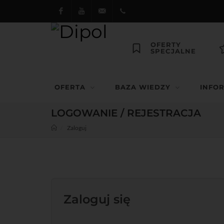
Facebook
Youtube
dipol@dipol.com.pl
+48
OFERTY
SPECJALNE
12
644
OFERTA
BAZA WIEDZY
INFO
29 13
LOGOWANIE / REJESTRACJA
Zaloguj
Zaloguj się