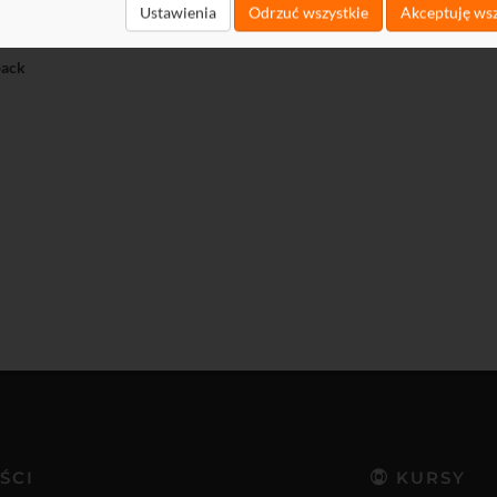
t
Ustawienia
Odrzuć wszystkie
Akceptuję wsz
load
ack
ŚCI
KURSY