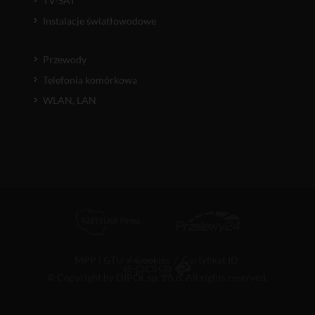
TV-SAT
Instalacje światłowodowe
Przewody
Telefonia komórkowa
WLAN, LAN
MPP i GTU
/
Cookies
/
Certyfikat ID
© Copyright by DIPOL sp. z o.o. All rights reserved.