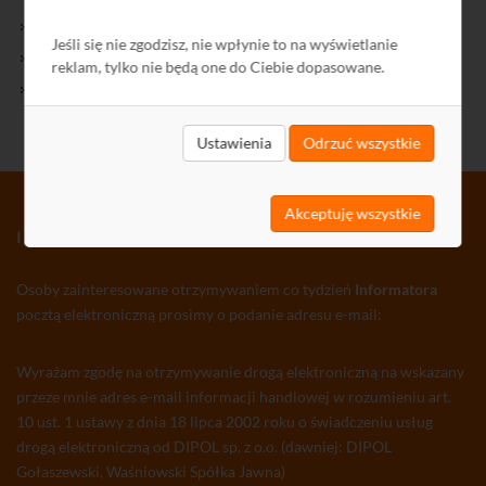
Kontakt
Jeśli się nie zgodzisz, nie wpłynie to na wyświetlanie
Polityka Prywatności
reklam, tylko nie będą one do Ciebie dopasowane.
Ochrona środowiska
Ustawienia
Odrzuć wszystkie
Akceptuję wszystkie
INFORMATOR TV-SAT CCTV WLAN
Osoby zainteresowane otrzymywaniem co tydzień
Informatora
pocztą elektroniczną prosimy o podanie adresu e-mail:
Wyrażam zgodę na otrzymywanie drogą elektroniczną na wskazany
przeze mnie adres e-mail informacji handlowej w rozumieniu art.
10 ust. 1 ustawy z dnia 18 lipca 2002 roku o świadczeniu usług
drogą elektroniczną od DIPOL sp. z o.o. (dawniej: DIPOL
Gołaszewski, Waśniowski Spółka Jawna)