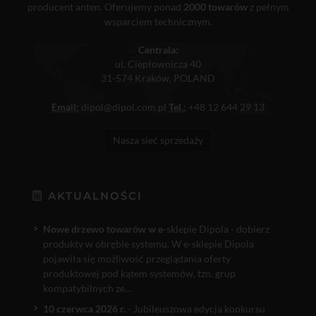
producent anten. Oferujemy ponad
2000 towarów
z pełnym
wsparciem technicznym.
Centrala:
ul. Ciepłownicza 40
31-574 Kraków, POLAND
Email:
dipol@dipol.com.pl
Tel.:
+48 12 644 29 13
Nasza sieć sprzedaży
AKTUALNOŚCI
Nowe drzewo towarów w e
-sklepie Dipola - dobierz
produkty w obrębie systemu. W e-sklepie Dipola
pojawiła się możliwość przeglądania oferty
produktowej pod kątem systemów, tzn. grup
kompatybilnych ze...
10 czerwca 2026 r.
- Jubileuszowa edycja konkursu