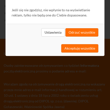
Kontakt
Jeśli się nie zgodzisz, nie wpłynie to na wyświetlanie
Polityka Prywatności
reklam, tylko nie będą one do Ciebie dopasowane.
Ochrona środowiska
Ustawienia
Odrzuć wszystkie
Akceptuję wszystkie
INFORMATOR TV-SAT CCTV WLAN
Osoby zainteresowane otrzymywaniem co tydzień
Informatora
pocztą elektroniczną prosimy o podanie adresu e-mail:
Wyrażam zgodę na otrzymywanie drogą elektroniczną na wskazany
przeze mnie adres e-mail informacji handlowej w rozumieniu art.
10 ust. 1 ustawy z dnia 18 lipca 2002 roku o świadczeniu usług
drogą elektroniczną od DIPOL sp. z o.o. (dawniej: DIPOL
Gołaszewski, Waśniowski Spółka Jawna)