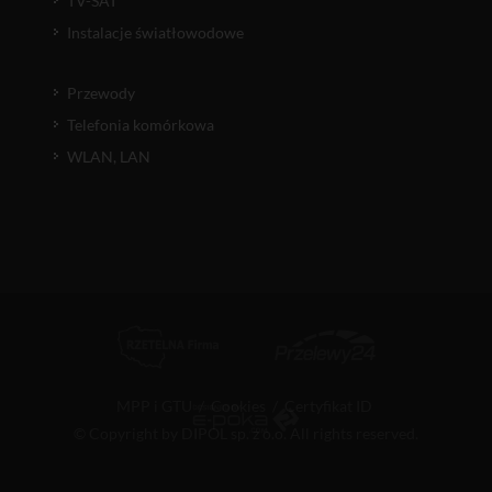
TV-SAT
Instalacje światłowodowe
Przewody
Telefonia komórkowa
WLAN, LAN
MPP i GTU
/
Cookies
/
Certyfikat ID
© Copyright by DIPOL sp. z o.o. All rights reserved.