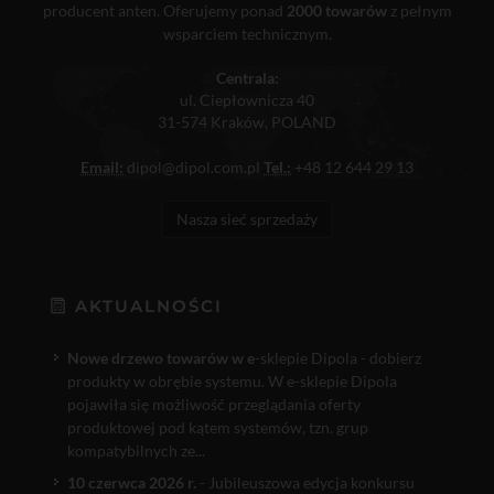
producent anten. Oferujemy ponad
2000 towarów
z pełnym
wsparciem technicznym.
Centrala:
ul. Ciepłownicza 40
31-574 Kraków, POLAND
Email:
dipol@dipol.com.pl
Tel.:
+48 12 644 29 13
Nasza sieć sprzedaży
AKTUALNOŚCI
Nowe drzewo towarów w e
-sklepie Dipola - dobierz
produkty w obrębie systemu. W e-sklepie Dipola
pojawiła się możliwość przeglądania oferty
produktowej pod kątem systemów, tzn. grup
kompatybilnych ze...
10 czerwca 2026 r.
- Jubileuszowa edycja konkursu