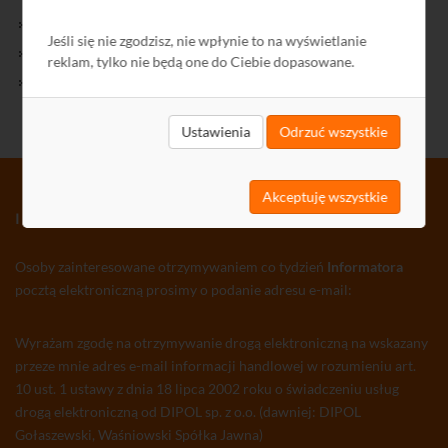
Kontakt
Jeśli się nie zgodzisz, nie wpłynie to na wyświetlanie
Polityka Prywatności
reklam, tylko nie będą one do Ciebie dopasowane.
Ochrona środowiska
Ustawienia
Odrzuć wszystkie
Akceptuję wszystkie
INFORMATOR TV-SAT CCTV WLAN
Osoby zainteresowane otrzymywaniem co tydzień
Informatora
pocztą elektroniczną prosimy o podanie adresu e-mail:
Wyrażam zgodę na otrzymywanie drogą elektroniczną na wskazany
przeze mnie adres e-mail informacji handlowej w rozumieniu art.
10 ust. 1 ustawy z dnia 18 lipca 2002 roku o świadczeniu usług
drogą elektroniczną od DIPOL sp. z o.o. (dawniej: DIPOL
Gołaszewski, Waśniowski Spółka Jawna)