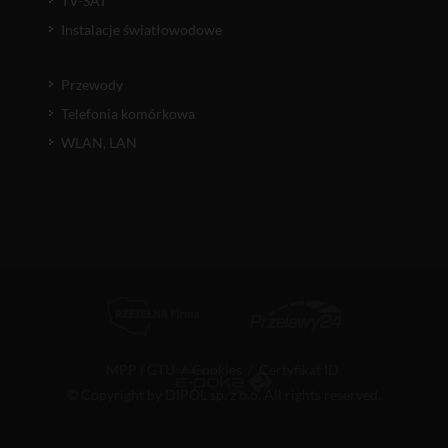
TV-SAT
Instalacje światłowodowe
Przewody
Telefonia komórkowa
WLAN, LAN
MPP i GTU
/
Cookies
/
Certyfikat ID
© Copyright by DIPOL sp. z o.o. All rights reserved.