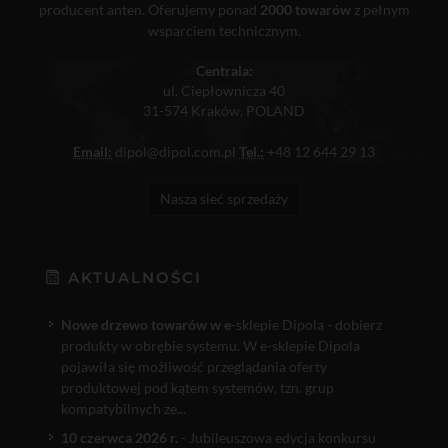
producent anten. Oferujemy ponad
2000 towarów
z pełnym
wsparciem technicznym.
Centrala:
ul. Ciepłownicza 40
31-574 Kraków, POLAND
Email:
dipol@dipol.com.pl
Tel.:
+48 12 644 29 13
Nasza sieć sprzedaży
AKTUALNOŚCI
Nowe drzewo towarów w e
-sklepie Dipola - dobierz
produkty w obrębie systemu. W e-sklepie Dipola
pojawiła się możliwość przeglądania oferty
produktowej pod kątem systemów, tzn. grup
kompatybilnych ze...
10 czerwca 2026 r.
- Jubileuszowa edycja konkursu