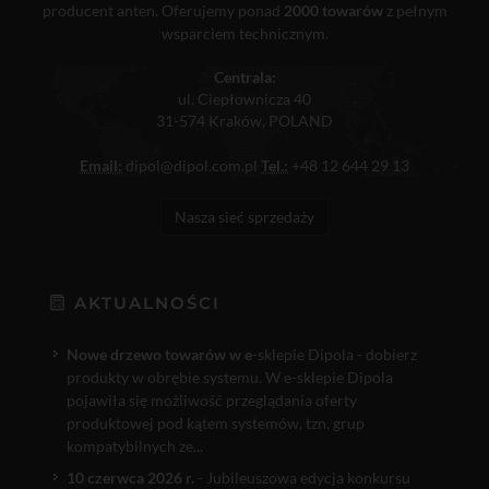
producent anten. Oferujemy ponad
2000 towarów
z pełnym
wsparciem technicznym.
Centrala:
ul. Ciepłownicza 40
31-574 Kraków, POLAND
Email:
dipol@dipol.com.pl
Tel.:
+48 12 644 29 13
Nasza sieć sprzedaży
AKTUALNOŚCI
Nowe drzewo towarów w e
-sklepie Dipola - dobierz
produkty w obrębie systemu. W e-sklepie Dipola
pojawiła się możliwość przeglądania oferty
produktowej pod kątem systemów, tzn. grup
kompatybilnych ze...
10 czerwca 2026 r.
- Jubileuszowa edycja konkursu