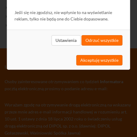
Kontakt
Jeśli się nie zgodzisz, nie wpłynie to na wyświetlanie
Polityka Prywatności
reklam, tylko nie będą one do Ciebie dopasowane.
Ochrona środowiska
Ustawienia
Odrzuć wszystkie
Akceptuję wszystkie
INFORMATOR TV-SAT CCTV WLAN
Osoby zainteresowane otrzymywaniem co tydzień
Informatora
pocztą elektroniczną prosimy o podanie adresu e-mail:
Wyrażam zgodę na otrzymywanie drogą elektroniczną na wskazany
przeze mnie adres e-mail informacji handlowej w rozumieniu art.
10 ust. 1 ustawy z dnia 18 lipca 2002 roku o świadczeniu usług
drogą elektroniczną od DIPOL sp. z o.o. (dawniej: DIPOL
Gołaszewski, Waśniowski Spółka Jawna)