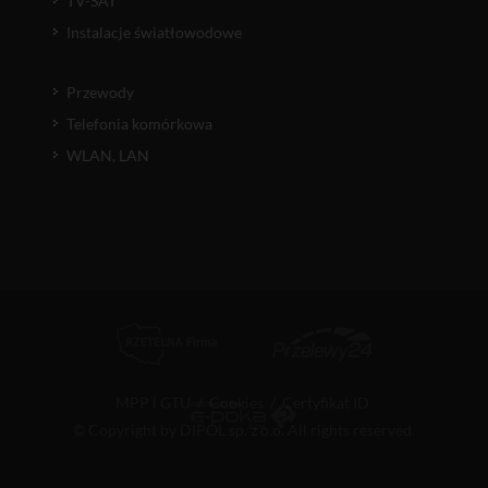
TV-SAT
Instalacje światłowodowe
Przewody
Telefonia komórkowa
WLAN, LAN
MPP i GTU
/
Cookies
/
Certyfikat ID
© Copyright by DIPOL sp. z o.o. All rights reserved.