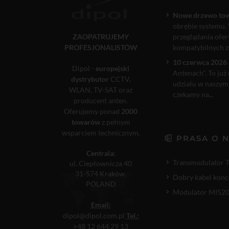
Nowe drzewo to
obrębie systemu. 
ZAOPATRUJEMY
przeglądania ofe
PROFESJONALISTÓW
kompatybilnych ze
10 czerwca 2026 
Dipol -
europejski
Antenach". To już
dystrybutor
CCTV,
udziału w naszym
WLAN, TV-SAT oraz
czekamy na...
producent anten.
Oferujemy ponad
2000
towarów
z pełnym
wsparciem technicznym.
PRASA O 
Centrala:
Transmodulator 
ul. Ciepłownicza 40
31-574 Kraków,
Dobry kabel konc
POLAND
Modulator MI520P
Email:
dipol@dipol.com.pl
Tel.:
+48 12 644 29 13