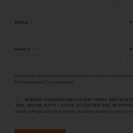
EMAIL
*
P
HASŁO
*
P
Hasło musi zawierać minimum 8 znaków, w tym co najmniej jedną 
Pola oznaczone (*) są wymagane.
JESTEM PRZEDSTAWICIELEM FIRMY INSTALAT
SAT, WLAN, CCTV I CHCĘ UCZESTNICZYĆ W PROG
Udział w Programie Partnerskim umożliwia dostęp do cen hurt