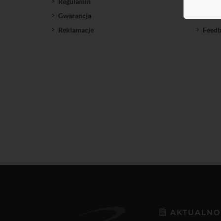
Regulamin
SatNe
Gwarancja
Down
Reklamacje
Feedb
AKTUALNO