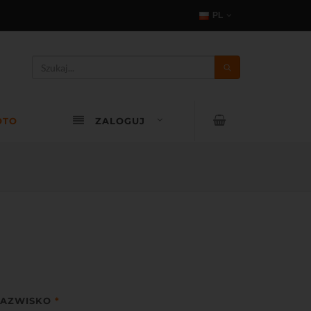
PL
OTO
ZALOGUJ
AZWISKO
*