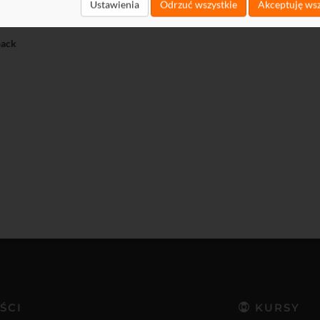
t
Ustawienia
Odrzuć wszystkie
Akceptuję wsz
load
ack
ŚCI
KURSY