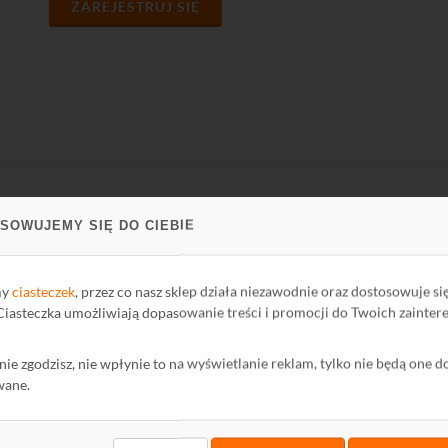
ZAREJESTRUJ SIĘ
SOWUJEMY SIĘ DO CIEBIE
PARCIE
FIRMA
ci Biblioteki
O firmie
my
ciasteczek
, przez co nasz sklep działa niezawodnie oraz dostosowuje si
oteka
Kontakt
 Ciasteczka umożliwiają dopasowanie treści i promocji do Twoich zainter
Polityka Prywatności
ę nie zgodzisz, nie wpłynie to na wyświetlanie reklam, tylko nie będą one d
mator
Ochrona środowiska
wane.
wum Informatora
maty