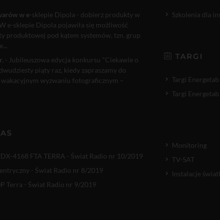
warów w e
-sklepie Dipola - dobierz produkty w
Szkolenia dla i
W e-sklepie Dipola pojawiła się możliwość
rty produktowej pod kątem systemów, tzn. grup
...
TARGI
r.
- Jubileuszowa edycja konkursu "Ciekawie o
 dwudziesty piąty raz, kiedy zapraszamy do
Targi Energetab
 wakacyjnym wyzwaniu fotograficznym –
Targi Energetab
NAS
Monitoring
TDX-4168 FTA TERRA - Świat Radio nr 10/2019
TV-SAT
entryczny - Świat Radio nr 8/2019
Instalacje świ
 Terra - Świat Radio nr 9/2019