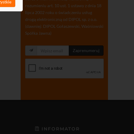
ystkie
rozumieniu art. 10 ust. 1 ustawy z dnia 18
lipca 2002 roku o świadczeniu usług
drogą elektroniczną od DIPOL sp. z o.o.
(dawniej: DIPOL Gołaszewski, Waśniowski
Spółka Jawna)
Zaprenumeruj
INFORMATOR