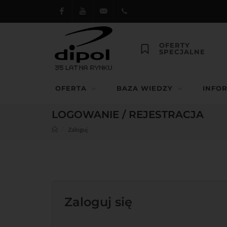
Facebook
Youtube
dipol@dipol.com.pl
+48
OFERTY
SPECJALNE
12
644
OFERTA
BAZA WIEDZY
INFO
29 13
LOGOWANIE / REJESTRACJA
Zaloguj
Zaloguj się