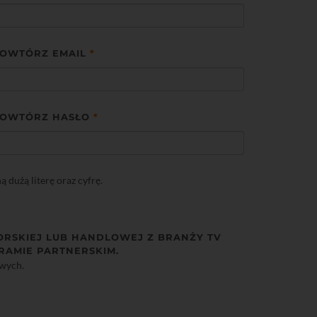
OWTÓRZ EMAIL
*
OWTÓRZ HASŁO
*
dużą literę oraz cyfrę.
ORSKIEJ LUB HANDLOWEJ Z BRANŻY TV
RAMIE PARTNERSKIM.
owych.