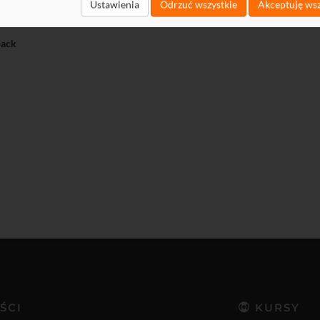
t
Ustawienia
Odrzuć wszystkie
Akceptuję wsz
load
ack
ŚCI
KURSY