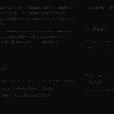
warów w e
-sklepie Dipola - dobierz produkty w
Szkolenia dla i
W e-sklepie Dipola pojawiła się możliwość
rty produktowej pod kątem systemów, tzn. grup
...
TARGI
r.
- Jubileuszowa edycja konkursu "Ciekawie o
 dwudziesty piąty raz, kiedy zapraszamy do
Targi Energetab
 wakacyjnym wyzwaniu fotograficznym –
Targi Energetab
NAS
Monitoring
TDX-4168 FTA TERRA - Świat Radio nr 10/2019
TV-SAT
entryczny - Świat Radio nr 8/2019
Instalacje świ
 Terra - Świat Radio nr 9/2019