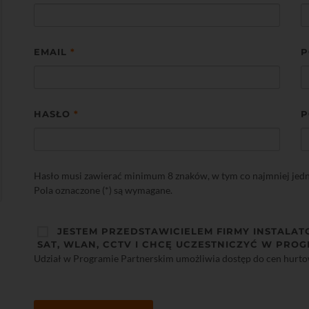
EMAIL
*
P
HASŁO
*
P
Hasło musi zawierać minimum 8 znaków, w tym co najmniej jedną 
Pola oznaczone (*) są wymagane.
JESTEM PRZEDSTAWICIELEM FIRMY INSTALAT
SAT, WLAN, CCTV I CHCĘ UCZESTNICZYĆ W PROG
Udział w Programie Partnerskim umożliwia dostęp do cen hurt