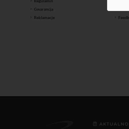
Regulamin
SatNe
Gwarancja
Down
Reklamacje
Feedb
AKTUALNO