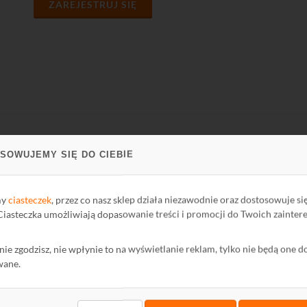
ZAREJESTRUJ SIĘ
SOWUJEMY SIĘ DO CIEBIE
PARCIE
FIRMA
ci Biblioteki
O firmie
my
ciasteczek
, przez co nasz sklep działa niezawodnie oraz dostosowuje si
oteka
Kontakt
 Ciasteczka umożliwiają dopasowanie treści i promocji do Twoich zainter
Polityka Prywatności
ę nie zgodzisz, nie wpłynie to na wyświetlanie reklam, tylko nie będą one d
mator
Ochrona środowiska
wane.
wum Informatora
maty