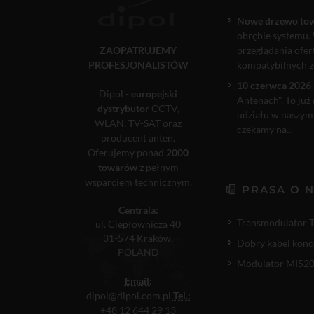
Nowe drzewo to
obrębie systemu. 
ZAOPATRUJEMY
przeglądania ofe
PROFESJONALISTÓW
kompatybilnych ze
10 czerwca 2026 
Dipol -
europejski
Antenach". To już
dystrybutor
CCTV,
udziału w naszym
WLAN, TV-SAT oraz
czekamy na...
producent anten.
Oferujemy ponad
2000
towarów
z pełnym
wsparciem technicznym.
PRASA O 
Centrala:
Transmodulator 
ul. Ciepłownicza 40
31-574 Kraków,
Dobry kabel konc
POLAND
Modulator MI520P
Email:
dipol@dipol.com.pl
Tel.:
+48 12 644 29 13