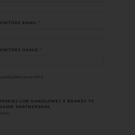
OWTÓRZ EMAIL
*
OWTÓRZ HASŁO
*
dużą literę oraz cyfrę.
ORSKIEJ LUB HANDLOWEJ Z BRANŻY TV
RAMIE PARTNERSKIM.
owych.