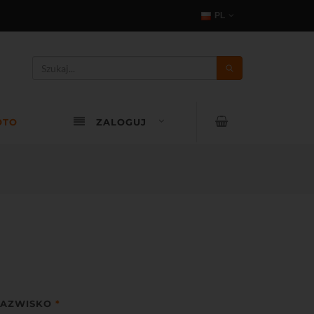
PL
OTO
ZALOGUJ
AZWISKO
*