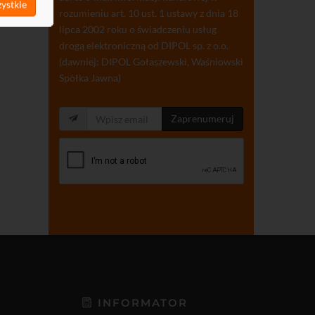
ystkie
rozumieniu art. 10 ust. 1 ustawy z dnia 18
lipca 2002 roku o świadczeniu usług
drogą elektroniczną od DIPOL sp. z o.o.
(dawniej: DIPOL Gołaszewski, Waśniowski
Spółka Jawna)
Zaprenumeruj
INFORMATOR