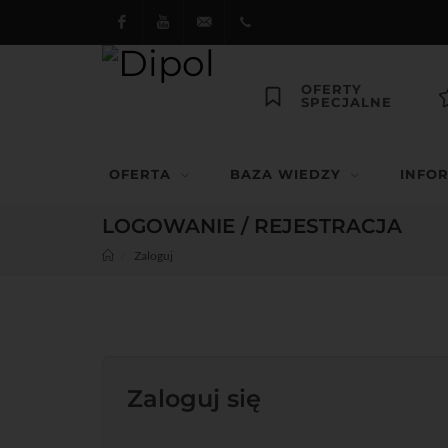
Facebook
Youtube
dipol@dipol.com.pl
+48
OFERTY
SPECJALNE
12
644
OFERTA
BAZA WIEDZY
INFO
29 13
LOGOWANIE / REJESTRACJA
Zaloguj
Zaloguj się