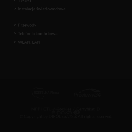
TV-SAT
Instalacje światłowodowe
Przewody
Telefonia komórkowa
WLAN, LAN
MPP i GTU
/
Cookies
/
Certyfikat ID
© Copyright by DIPOL sp. z o.o. All rights reserved.