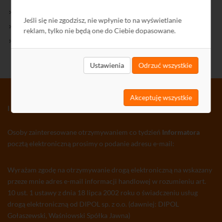
Kontakt
Jeśli się nie zgodzisz, nie wpłynie to na wyświetlanie
Polityka Prywatności
reklam, tylko nie będą one do Ciebie dopasowane.
Ochrona środowiska
Ustawienia
Odrzuć wszystkie
Akceptuję wszystkie
INFORMATOR TV-SAT CCTV WLAN
Osoby zainteresowane otrzymywaniem co tydzień
Informatora
pocztą elektroniczną prosimy o podanie adresu e-mail:
Wyrażam zgodę na otrzymywanie drogą elektroniczną na wskazany
przeze mnie adres e-mail informacji handlowej w rozumieniu art.
10 ust. 1 ustawy z dnia 18 lipca 2002 roku o świadczeniu usług
drogą elektroniczną od DIPOL sp. z o.o. (dawniej: DIPOL
Gołaszewski, Waśniowski Spółka Jawna)