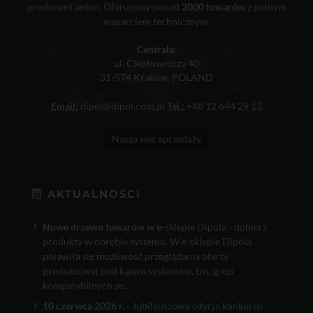
producent anten. Oferujemy ponad
2000 towarów
z pełnym
wsparciem technicznym.
Centrala:
ul. Ciepłownicza 40
31-574 Kraków, POLAND
Email:
dipol@dipol.com.pl
Tel.:
+48 12 644 29 13
Nasza sieć sprzedaży
AKTUALNOŚCI
Nowe drzewo towarów w e
-sklepie Dipola - dobierz
produkty w obrębie systemu. W e-sklepie Dipola
pojawiła się możliwość przeglądania oferty
produktowej pod kątem systemów, tzn. grup
kompatybilnych ze...
10 czerwca 2026 r.
- Jubileuszowa edycja konkursu