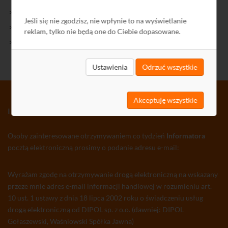
Kontakt
Jeśli się nie zgodzisz, nie wpłynie to na wyświetlanie
Polityka Prywatności
reklam, tylko nie będą one do Ciebie dopasowane.
Ochrona środowiska
Ustawienia
Odrzuć wszystkie
Akceptuję wszystkie
INFORMATOR TV-SAT CCTV WLAN
Osoby zainteresowane otrzymywaniem co tydzień
Informatora
pocztą elektroniczną prosimy o podanie adresu e-mail:
Wyrażam zgodę na otrzymywanie drogą elektroniczną na wskazany
przeze mnie adres e-mail informacji handlowej w rozumieniu art.
10 ust. 1 ustawy z dnia 18 lipca 2002 roku o świadczeniu usług
drogą elektroniczną od DIPOL sp. z o.o. (dawniej: DIPOL
Gołaszewski, Waśniowski Spółka Jawna)