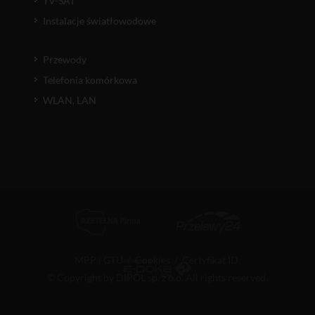
TV-SAT
Instalacje światłowodowe
Przewody
Telefonia komórkowa
WLAN, LAN
MPP i GTU
/
Cookies
/
Certyfikat ID
© Copyright by DIPOL sp. z o.o. All rights reserved.