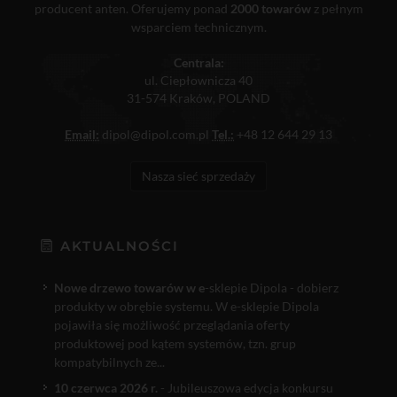
producent anten. Oferujemy ponad
2000 towarów
z pełnym
wsparciem technicznym.
Centrala:
ul. Ciepłownicza 40
31-574 Kraków, POLAND
Email:
dipol@dipol.com.pl
Tel.:
+48 12 644 29 13
Nasza sieć sprzedaży
AKTUALNOŚCI
Nowe drzewo towarów w e
-sklepie Dipola - dobierz
produkty w obrębie systemu. W e-sklepie Dipola
pojawiła się możliwość przeglądania oferty
produktowej pod kątem systemów, tzn. grup
kompatybilnych ze...
10 czerwca 2026 r.
- Jubileuszowa edycja konkursu