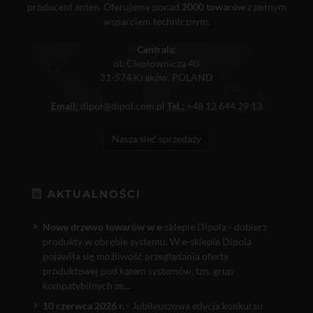
producent anten. Oferujemy ponad
2000 towarów
z pełnym
wsparciem technicznym.
Centrala:
ul. Ciepłownicza 40
31-574 Kraków, POLAND
Email:
dipol@dipol.com.pl
Tel.:
+48 12 644 29 13
Nasza sieć sprzedaży
AKTUALNOŚCI
Nowe drzewo towarów w e
-sklepie Dipola - dobierz
produkty w obrębie systemu. W e-sklepie Dipola
pojawiła się możliwość przeglądania oferty
produktowej pod kątem systemów, tzn. grup
kompatybilnych ze...
10 czerwca 2026 r.
- Jubileuszowa edycja konkursu