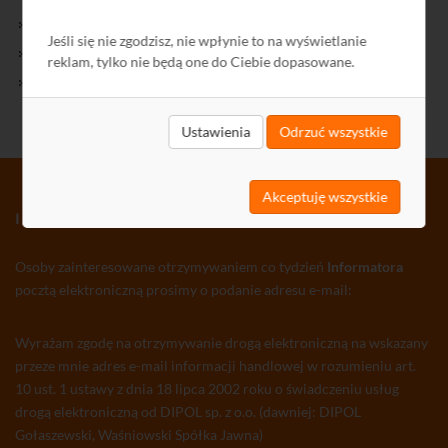
Kontakt
Jeśli się nie zgodzisz, nie wpłynie to na wyświetlanie
Polityka Prywatności
reklam, tylko nie będą one do Ciebie dopasowane.
Ochrona środowiska
Ustawienia
Odrzuć wszystkie
Akceptuję wszystkie
INFORMATOR TV-SAT CCTV WLAN
Osoby zainteresowane otrzymywaniem co tydzień
Informatora
pocztą elektroniczną prosimy o podanie adresu e-mail:
Wyrażam zgodę na otrzymywanie drogą elektroniczną na wskazany
przeze mnie adres e-mail informacji handlowej w rozumieniu art.
10 ust. 1 ustawy z dnia 18 lipca 2002 roku o świadczeniu usług
drogą elektroniczną od DIPOL sp. z o.o. (dawniej: DIPOL
Gołaszewski, Waśniowski Spółka Jawna)