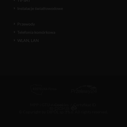
TV-SAT
Instalacje światłowodowe
Przewody
Telefonia komórkowa
WLAN, LAN
MPP i GTU
/
Cookies
/
Certyfikat ID
© Copyright by DIPOL sp. z o.o. All rights reserved.