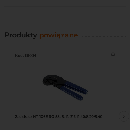
Produkty
powiązane
Kod: E8004
Ko
Zaciskacz HT-106E RG-58, 6, 11, 213 11.40/8.20/5.40
Pr
2,7