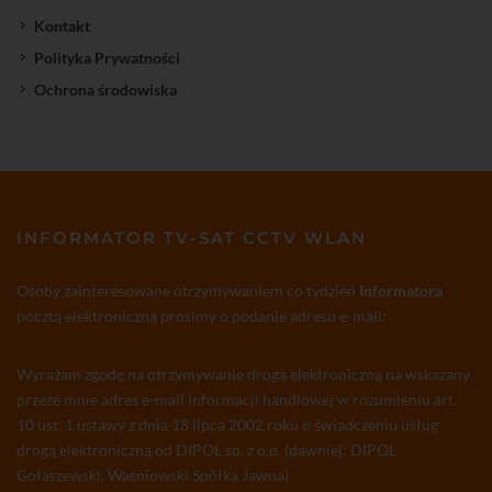
Kontakt
Polityka Prywatności
Ochrona środowiska
INFORMATOR TV-SAT CCTV WLAN
Osoby zainteresowane otrzymywaniem co tydzień
Informatora
pocztą elektroniczną prosimy o podanie adresu e-mail:
Wyrażam zgodę na otrzymywanie drogą elektroniczną na wskazany
przeze mnie adres e-mail informacji handlowej w rozumieniu art.
10 ust. 1 ustawy z dnia 18 lipca 2002 roku o świadczeniu usług
drogą elektroniczną od DIPOL sp. z o.o. (dawniej: DIPOL
Gołaszewski, Waśniowski Spółka Jawna)