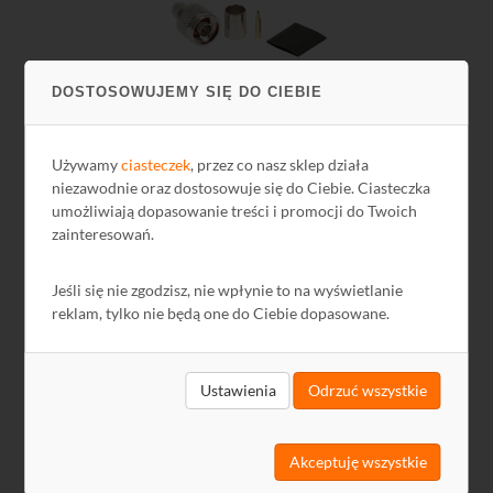
DOSTOSOWUJEMY SIĘ DO CIEBIE
Wtyk N zaciskany na przewód CNT-400, Tri-Lan 400
Używamy
ciasteczek
, przez co nasz sklep działa
niezawodnie oraz dostosowuje się do Ciebie. Ciasteczka
umożliwiają dopasowanie treści i promocji do Twoich
15,74 zł
zainteresowań.
12,80 zł netto
Jeśli się nie zgodzisz, nie wpłynie to na wyświetlanie
reklam, tylko nie będą one do Ciebie dopasowane.
Ustawienia
Odrzuć wszystkie
Akceptuję wszystkie