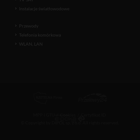
Instalacje światłowodowe
Przewody
Telefonia komórkowa
WLAN, LAN
MPP i GTU
/
Cookies
/
Certyfikat ID
© Copyright by DIPOL sp. z o.o. All rights reserved.