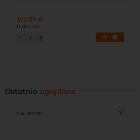
102,89 zł
15
83,65 zł netto
130
Ostatnio
oglądane
Kod: E84728