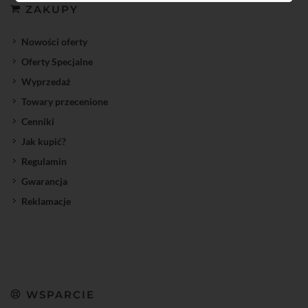
ZAKUPY
Nowości oferty
Oferty Specjalne
Wyprzedaż
Towary przecenione
Cenniki
Jak kupić?
Regulamin
Gwarancja
Reklamacje
WSPARCIE