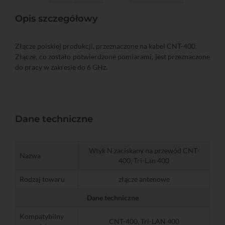
Opis szczegółowy
Złącze polskiej produkcji, przeznaczone na kabel CNT-400.
Złącze, co zostało potwierdzone pomiarami, jest przeznaczone
do pracy w zakresie do 6 GHz.
Dane techniczne
Wtyk N zaciskany na przewód CNT-
Nazwa
400, Tri-Lan 400
Rodzaj towaru
złącze antenowe
Dane techniczne
Kompatybilny
CNT-400, Tri-LAN 400