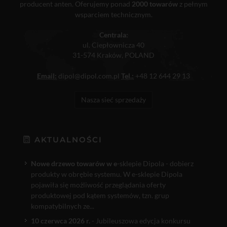
producent anten. Oferujemy ponad
2000 towarów
z pełnym
wsparciem technicznym.
Centrala:
ul. Ciepłownicza 40
31-574 Kraków, POLAND
Email:
dipol@dipol.com.pl
Tel.:
+48 12 644 29 13
Nasza sieć sprzedaży
AKTUALNOŚCI
Nowe drzewo towarów w e
-sklepie Dipola - dobierz
produkty w obrębie systemu. W e-sklepie Dipola
pojawiła się możliwość przeglądania oferty
produktowej pod kątem systemów, tzn. grup
kompatybilnych ze...
10 czerwca 2026 r.
- Jubileuszowa edycja konkursu