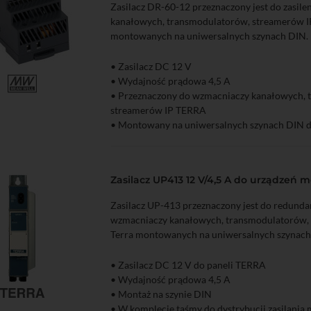
Zasilacz DR-60-12 przeznaczony jest do zasil
kanałowych, transmodulatorów, streamerów I
montowanych na uniwersalnych szynach DIN.
• Zasilacz DC 12 V
• Wydajność prądowa 4,5 A
zyka
Podgląd
• Przeznaczony do wzmacniaczy kanałowych, 
streamerów IP TERRA
• Montowany na uniwersalnych szynach DIN d
Zasilacz UP413 12 V/4,5 A do urządzeń 
Zasilacz UP-413 przeznaczony jest do redunda
wzmacniaczy kanałowych, transmodulatorów,
Terra montowanych na uniwersalnych szynach
• Zasilacz DC 12 V do paneli TERRA
• Wydajność prądowa 4,5 A
• Montaż na szynie DIN
zyka
Podgląd
• W komplecie taśmy do dystrybucji zasilania