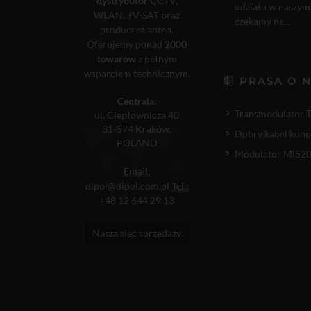
dystrybutor
CCTV,
udziału w naszym
WLAN, TV-SAT oraz
czekamy na...
producent anten.
Oferujemy ponad
2000
towarów
z pełnym
wsparciem technicznym.
PRASA O 
Centrala:
Transmodulator 
ul. Ciepłownicza 40
31-574 Kraków,
Dobry kabel konc
POLAND
Modulator MI520P
Email:
dipol@dipol.com.pl
Tel.:
+48 12 644 29 13
Nasza sieć sprzedaży