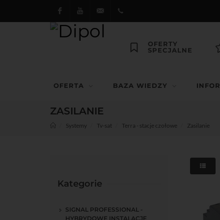
Facebook
Youtube
dipol@dipol.com.pl
+48
OFERTY
SPECJALNE
12
644
OFERTA
BAZA WIEDZY
INFO
29 13
ZASILANIE
Systemy
Tv-sat
Terra - stacje czołowe
Zasilanie
Kategorie
SIGNAL PROFESSIONAL -
HYBRYDOWE INSTALACJE