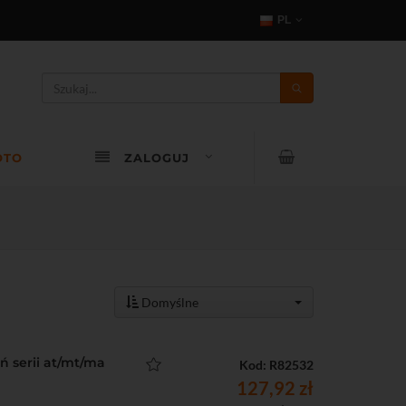
PL
OTO
ZALOGUJ
Domyślne
eń serii at/mt/ma
Kod: R82532
127,92 zł