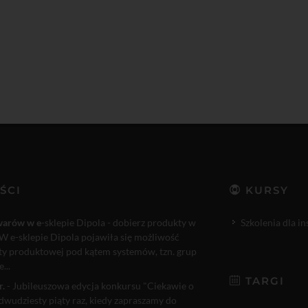
ŚCI
KURSY
warów w e
-sklepie Dipola - dobierz produkty w
Szkolenia dla i
W e-sklepie Dipola pojawiła się możliwość
rty produktowej pod kątem systemów, tzn. grup
...
TARGI
r.
- Jubileuszowa edycja konkursu "Ciekawie o
 dwudziesty piąty raz, kiedy zapraszamy do