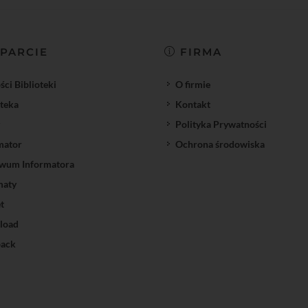
PARCIE
FIRMA
ci Biblioteki
O firmie
oteka
Kontakt
Polityka Prywatności
mator
Ochrona środowiska
wum Informatora
maty
t
load
ack