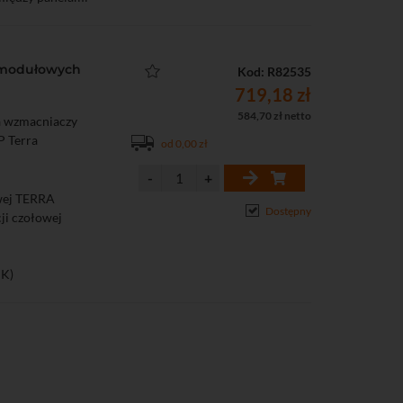
ń modułowych
Kod: R82535
719,18 zł
584,70 zł netto
ia wzmacniaczy
P Terra
od 0,00 zł
owej TERRA
Dostępny
cji czołowej
CK)