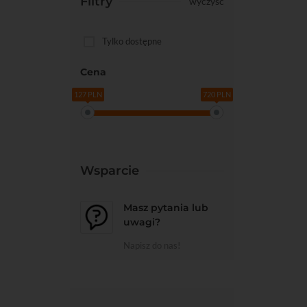
Filtry
wyczyść
Tylko dostępne
Cena
127 PLN
720 PLN
Wsparcie
Do kos
Masz pytania lub
uwagi?
Napisz do nas!