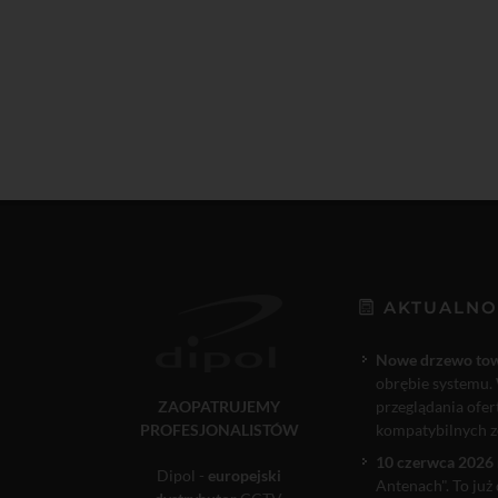
AKTUALNO
Nowe drzewo to
obrębie systemu. 
ZAOPATRUJEMY
przeglądania ofe
PROFESJONALISTÓW
kompatybilnych ze
10 czerwca 2026 
Dipol -
europejski
Antenach". To już