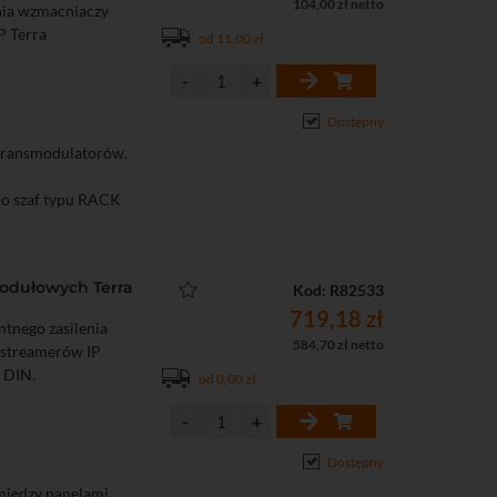
104,00 zł netto
enia wzmacniaczy
P Terra
od 11,00 zł
Dostępny
transmodulatorów,
o szaf typu RACK
modułowych Terra
Kod: R82533
719,18 zł
ntnego zasilenia
584,70 zł netto
 streamerów IP
 DIN.
od 0,00 zł
Dostępny
 między panelami