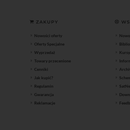
ZAKUPY
WS
Nowości oferty
Nowoś
Oferty Specjalne
Bibli
Wyprzedaż
Kursy
Towary przecenione
Infor
Cenniki
Archi
Jak kupić?
Sche
Regulamin
SatNe
Gwarancja
Down
Reklamacje
Feedb