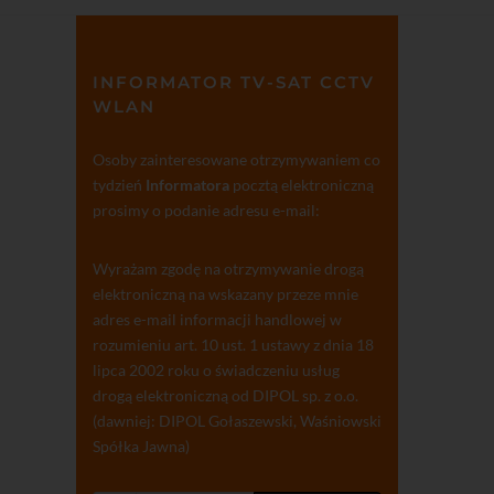
INFORMATOR TV-SAT CCTV
WLAN
Osoby zainteresowane otrzymywaniem co
tydzień
Informatora
pocztą elektroniczną
prosimy o podanie adresu e-mail:
Wyrażam zgodę na otrzymywanie drogą
elektroniczną na wskazany przeze mnie
adres e-mail informacji handlowej w
rozumieniu art. 10 ust. 1 ustawy z dnia 18
lipca 2002 roku o świadczeniu usług
drogą elektroniczną od DIPOL sp. z o.o.
(dawniej: DIPOL Gołaszewski, Waśniowski
Spółka Jawna)