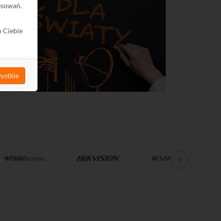
esowań.
o Ciebie
ystkie