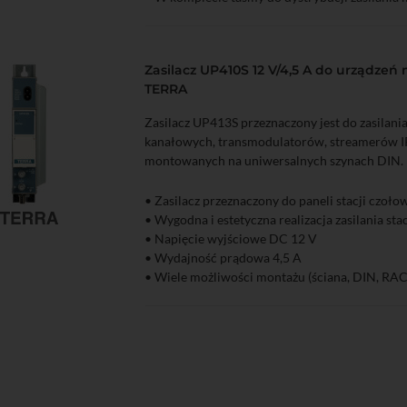
Zasilacz UP410S 12 V/4,5 A do urządze
TERRA
Zasilacz UP413S przeznaczony jest do zasilan
kanałowych, transmodulatorów, streamerów I
montowanych na uniwersalnych szynach DIN.
• Zasilacz przeznaczony do paneli stacji czoł
• Wygodna i estetyczna realizacja zasilania sta
zyka
Podgląd
• Napięcie wyjściowe DC 12 V
• Wydajność prądowa 4,5 A
• Wiele możliwości montażu (ściana, DIN, RA
• Wbudowany sumator sygnału RF