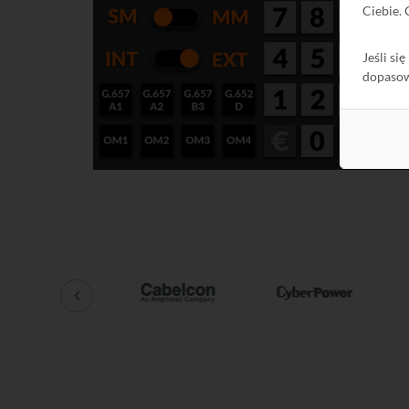
Ciebie.
Jeśli si
dopaso