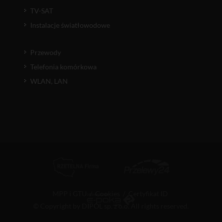
TV-SAT
Instalacje światłowodowe
Przewody
Telefonia komórkowa
WLAN, LAN
MPP i GTU
/
Cookies
/
Certyfikat ID
© Copyright by DIPOL sp. z o.o. All rights reserved.