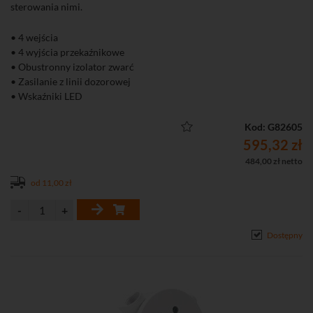
sterowania nimi.
• 4 wejścia
• 4 wyjścia przekaźnikowe
• Obustronny izolator zwarć
• Zasilanie z linii dozorowej
• Wskaźniki LED
• Możliwość montażu na szynie DIN (35 mm)
Kod: G82605
595,32 zł
484,00 zł netto
od 11,00 zł
Dostępny