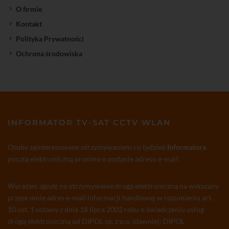
O firmie
Kontakt
Polityka Prywatności
Ochrona środowiska
INFORMATOR TV-SAT CCTV WLAN
Osoby zainteresowane otrzymywaniem co tydzień
Informatora
pocztą elektroniczną prosimy o podanie adresu e-mail:
Wyrażam zgodę na otrzymywanie drogą elektroniczną na wskazany
przeze mnie adres e-mail informacji handlowej w rozumieniu art.
10 ust. 1 ustawy z dnia 18 lipca 2002 roku o świadczeniu usług
drogą elektroniczną od DIPOL sp. z o.o. (dawniej: DIPOL