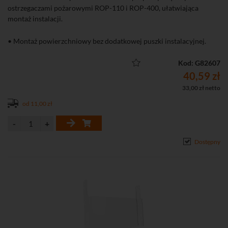
ostrzegaczami pożarowymi ROP-110 i ROP-400, ułatwiająca
montaż instalacji.
• Montaż powierzchniowy bez dodatkowej puszki instalacyjnej.
Kod: G82607
40,59 zł
33,00 zł netto
od 11,00 zł
Dostępny