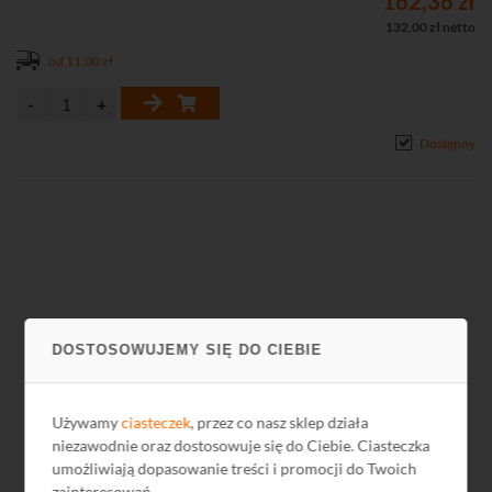
162,36 zł
132,00 zł netto
od 11,00 zł
Dostępny
DOSTOSOWUJEMY SIĘ DO CIEBIE
Wsparcie
Używamy
ciasteczek
, przez co nasz sklep działa
Masz pytania lub uwagi?
niezawodnie oraz dostosowuje się do Ciebie. Ciasteczka
umożliwiają dopasowanie treści i promocji do Twoich
zainteresowań.