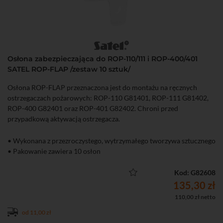
Osłona zabezpieczająca do ROP-110/111 i ROP-400/401
SATEL ROP-FLAP /zestaw 10 sztuk/
Osłona ROP-FLAP przeznaczona jest do montażu na ręcznych
ostrzegaczach pożarowych: ROP-110 G81401, ROP-111 G81402,
ROP-400 G82401 oraz ROP-401 G82402. Chroni przed
przypadkową aktywacją ostrzegacza.
• Wykonana z przezroczystego, wytrzymałego tworzywa sztucznego
• Pakowanie zawiera 10 osłon
Kod: G82608
135,30 zł
110,00 zł netto
od 11,00 zł