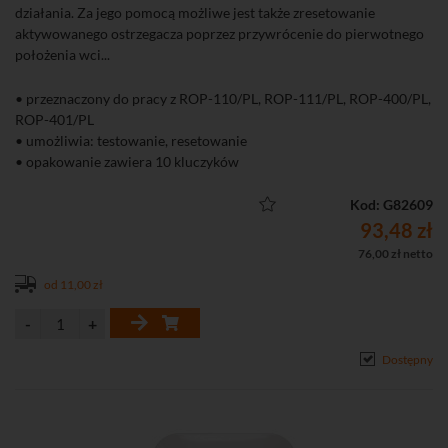
działania. Za jego pomocą możliwe jest także zresetowanie
aktywowanego ostrzegacza poprzez przywrócenie do pierwotnego
położenia wci...
• przeznaczony do pracy z ROP-110/PL, ROP-111/PL, ROP-400/PL,
ROP-401/PL
• umożliwia: testowanie, resetowanie
• opakowanie zawiera 10 kluczyków
Kod: G82609
93,48 zł
76,00 zł netto
od 11,00 zł
Dostępny