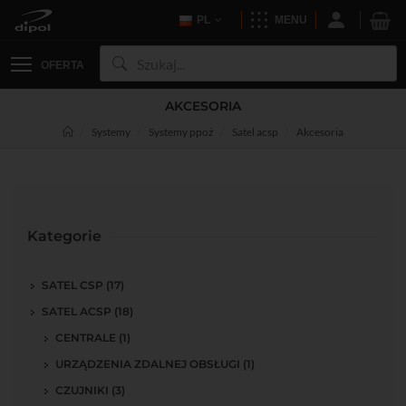
PL
MENU
OFERTA
AKCESORIA
Systemy
Systemy ppoż
Satel acsp
Akcesoria
Kategorie
SATEL CSP (17)
SATEL ACSP (18)
CENTRALE (1)
URZĄDZENIA ZDALNEJ OBSŁUGI (1)
CZUJNIKI (3)