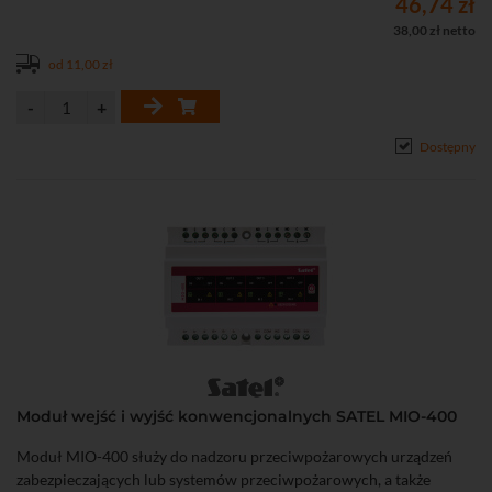
46,74 zł
• Możliwość montażu na podstawie przemysłowej PDB-100 firmy
38,00 zł netto
SATEL w celu ochrony przed dostaniem się wody, gdy na suficie
od 11,00 zł
wstępuje zjawisko skraplania pary wodnej
Dostępny
Moduł wejść i wyjść konwencjonalnych SATEL MIO-400
Moduł MIO-400 służy do nadzoru przeciwpożarowych urządzeń
zabezpieczających lub systemów przeciwpożarowych, a także