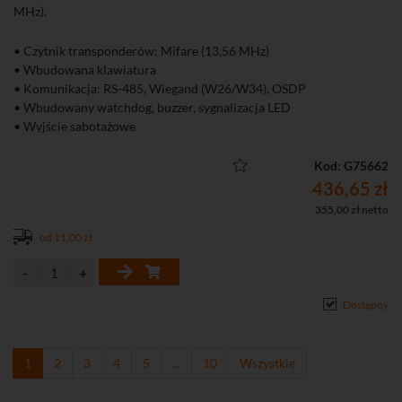
MHz).
• Czytnik transponderów: Mifare (13,56 MHz)
• Wbudowana klawiatura
• Komunikacja: RS-485, Wiegand (W26/W34), OSDP
• Wbudowany watchdog, buzzer, sygnalizacja LED
• Wyjście sabotażowe
• Aktualizacja online
• Stopień ochrony: IP65
Kod: G75662
436,65 zł
355,00 zł netto
od 11,00 zł
Dostępny
1
2
3
4
5
...
10
Wszystkie