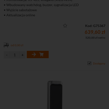
• Wbudowany watchdog, buzzer, sygnalizacja LED
• Wyjście sabotażowe
• Aktualizacja online
• Pyłoszczelna i wandaloodporna obudowa
• Stopień ochrony: IP65, IK10
Kod: G75367
639,60 zł
520,00 zł netto
od 0,00 zł
Dostępny