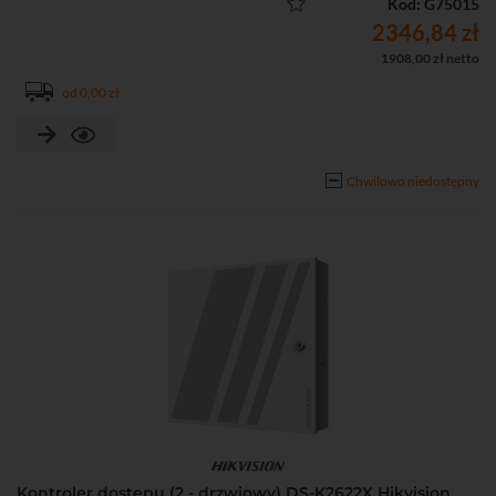
przycisk wyjścia, 1 x alarm sabotażu
Kod: G75015
• Obsługa do 100 tys. kart, 10 tys. odcisków palców i 300 tys.
2346,84 zł
zdarzeń
1908,00 zł netto
• Pełna obsługa i konfiguracja urządzenia przez przeglądarkę
od 0,00 zł
WWW
Chwilowo niedostępny
Kontroler dostępu (2 - drzwiowy) DS-K2622X Hikvision