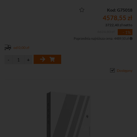
• Interfejs wejściowy: 4 x wejście alarmowe, 4 x kontaktron, 4 x
przycisk wyjścia, 8 x wejście dodatkowe, 1 x alarm sabotażu
Kod: G75018
• Interfejsy wyjściowy: 4 x przekaźnik zamka, 4 x przekaźnik alarmu
4578,55 zł
• Obsługa do 100 tys. kart i 300 tys. zdarzeń
3722,40 zł netto
• Metalowa obudowa
4624,80 zł
- 1%
• Wbudowany zasilacz buforowy
Poprzednia najniższa cena: 4489,50 zł
od 0,00 zł
Dostępny