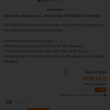
Kontroler dostępu (4 - drzwiowy) DS-K2624X Hikvision
DS-K2624X to nowoczesny kontroler marki Hikvision obsługujący
4 przejścia dwustronnie kontrolowane.
• Liczba kontrolowanych przejść: 4
• Interfejsy komunikacyjne: RJ-45, RS-485, Wiegand
• Szyfrowana komunikacja: AES‑256, RSA‑2048, TLS 1.2
• Czytniki kart: 2 x interfejs RS-485 (max. 8 czytników), 4 x interfejs
Wiegand
• Interfejs wejściowy: 8 x wejście alarmowe, 4 x kontaktron, 4 x
przycisk wyjścia, 1 x alarm sabotażu
Kod: G75019
• Obsługa do 100 tys. kart, 10 tys. odcisków palców i 300 tys.
4199,61 zł
zdarzeń
3414,32 zł netto
• Pełna obsługa i konfiguracja urządzenia przez przeglądarkę
4285,32 zł
- 2%
WWW
Poprzednia najniższa cena: 3991,10 zł
od 0,00 zł