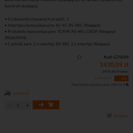
(kontroli dostępu).
• Liczba kontrolowanych przejść: 1
• Interfejsy komunikacyjne: RJ-45, RS-485, Wiegand
• Protokoły komunikacyjne: TCP/IP, RS-485, OSDP, Wiegand
(W26/W34)
• Czytniki kart: 2 x interfejs RS-485, 2 x interfejs Wiegand
• Interfejs wejściowy: 4 x wejście alarmowe, 1 x kontaktron, 1 x
przycisk wyjścia, 2 x wejście dodatkowe, 1 x alarm sabotażu
Kod: G75014
• Interfejsy wyjściowe: 1 x przekaźnik zamka, 2 x przekaźnik alarmu
2430,09 zł
• Obsługa do 100 tys. kart i 300 tys. zdarzeń
1975,68 zł netto
• Metalowa obudowa
2531,34 zł
- 4%
• Wbudowany zasilacz buforowy
Poprzednia najniższa cena: 2456,31 zł
od 0,00 zł
Dostępny