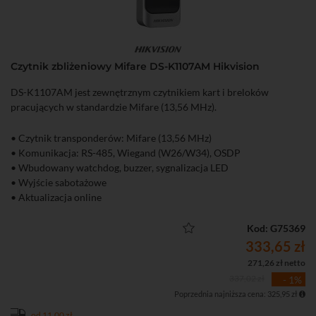
Czytnik zbliżeniowy Mifare DS-K1107AM Hikvision
DS-K1107AM jest zewnętrznym czytnikiem kart i breloków
pracujących w standardzie Mifare (13,56 MHz).
• Czytnik transponderów: Mifare (13,56 MHz)
• Komunikacja: RS-485, Wiegand (W26/W34), OSDP
• Wbudowany watchdog, buzzer, sygnalizacja LED
• Wyjście sabotażowe
• Aktualizacja online
• Stopień ochrony: IP65
Kod: G75369
333,65 zł
271,26 zł netto
337,02 zł
- 1%
Poprzednia najniższa cena: 325,95 zł
od 11,00 zł