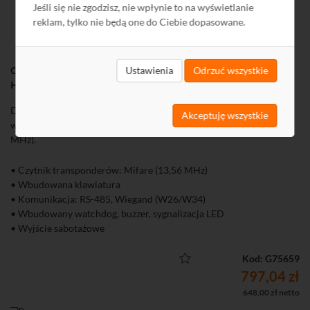
Jeśli się nie zgodzisz, nie wpłynie to na wyświetlanie
reklam, tylko nie będą one do Ciebie dopasowane.
Czytnik zbliżeniowy Mifare z klawiaturą DS-K1104MK
Ustawienia
Odrzuć wszystkie
Hikvision
DS-K1104MK jest zewnętrznym czytnikiem kart i breloków z
Akceptuję wszystkie
wbudowaną klawiaturą, pracujący w standardzie Mifare (13,56
MHz).
• Czytnik transponderów: Mifare (13,56 MHz)
• Wbudowana klawiatura
• Komunikacja: RS-485, Wiegand (W26/W34)
• Wbudowany watchdog, buzzer, sygnalizacja LED
• Wyjście sabotażowe
• Aktualizacja online
• Pyłoszczelna i wandaloodporna obudowa
Kod: G75659
• Stopień ochrony: IP65, IK10
797,04 zł
648,00 zł netto