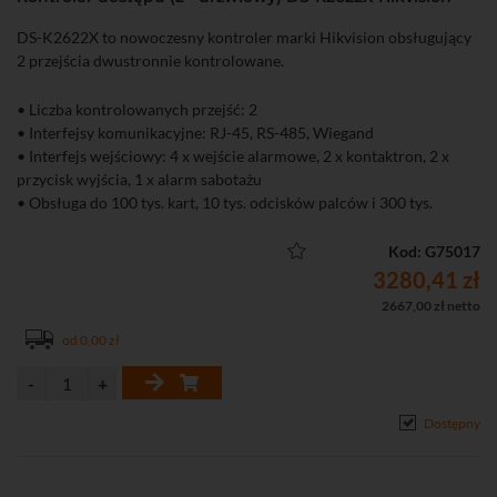
DS-K2622X to nowoczesny kontroler marki Hikvision obsługujący
2 przejścia dwustronnie kontrolowane.
• Liczba kontrolowanych przejść: 2
• Interfejsy komunikacyjne: RJ-45, RS-485, Wiegand
• Interfejs wejściowy: 4 x wejście alarmowe, 2 x kontaktron, 2 x
przycisk wyjścia, 1 x alarm sabotażu
• Obsługa do 100 tys. kart, 10 tys. odcisków palców i 300 tys.
zdarzeń
• Pełna obsługa i konfiguracja urządzenia przez przeglądarkę
Kod: G75017
WWW
3280,41 zł
2667,00 zł netto
od 0,00 zł
Dostępny