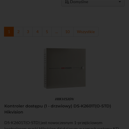
Domyślne
1
2
3
4
5
...
10
Wszystkie
Kontroler dostępu (1 - drzwiowy) DS-K2601T(O-STD)
Hikvision
DS-K2601T(O-STD) jest nowoczesnym 1-przejściowym
kontrolerem marki Hikvision działającym w ramach systemu KD