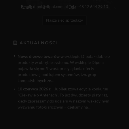
Email:
dipol@dipol.com.pl
Tel.:
+48 12 644 29 13
Nasza sieć sprzedaży
AKTUALNOŚCI
Nowe drzewo towarów w e
-sklepie Dipola - dobierz
produkty w obrębie systemu. W e-sklepie Dipola
pojawiła się możliwość przeglądania oferty
produktowej pod kątem systemów, tzn. grup
kompatybilnych ze...
10 czerwca 2026 r.
- Jubileuszowa edycja konkursu
"Ciekawie o Antenach". To już dwudziesty piąty raz,
kiedy zapraszamy do udziału w naszym wakacyjnym
wyzwaniu fotograficznym – czekamy na...