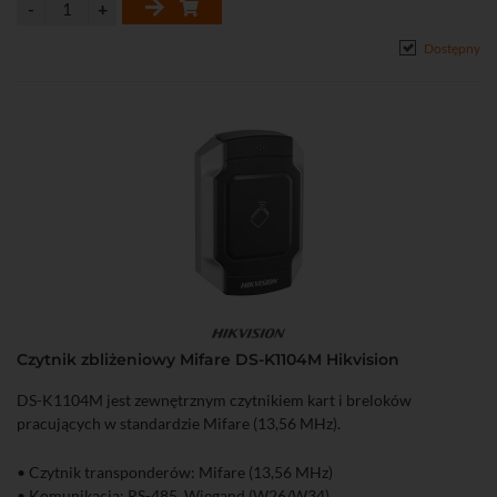
Dostępny
Czytnik zbliżeniowy Mifare DS-K1104M Hikvision
DS-K1104M jest zewnętrznym czytnikiem kart i breloków
pracujących w standardzie Mifare (13,56 MHz).
• Czytnik transponderów: Mifare (13,56 MHz)
• Komunikacja: RS-485, Wiegand (W26/W34)