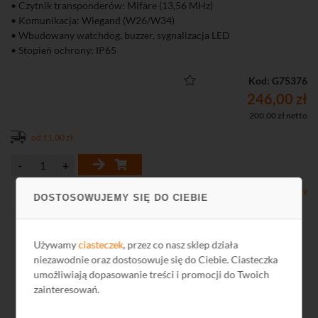
• Czytnik transponderów: Mifare (13,56 MHz)
• Komunikacja: Wiegand (W26/W34)
• Wbudowany watchdog, buzzer, sygnalizacja LED
• Stopień ochrony: IP65
Kod: G75376
246,00 zł
200,00 zł netto
od 11,00 zł
Dostępny
DOSTOSOWUJEMY SIĘ DO CIEBIE
Używamy
ciasteczek
, przez co nasz sklep działa
niezawodnie oraz dostosowuje się do Ciebie. Ciasteczka
umożliwiają dopasowanie treści i promocji do Twoich
zainteresowań.