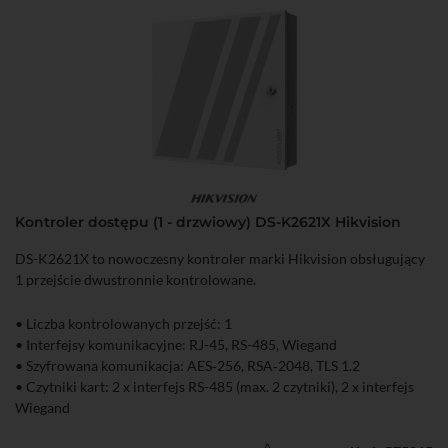
Kontroler dostępu (1 - drzwiowy) DS-K2621X Hikvision
DS-K2621X to nowoczesny kontroler marki Hikvision obsługujący
1 przejście dwustronnie kontrolowane.
• Liczba kontrolowanych przejść: 1
• Interfejsy komunikacyjne: RJ-45, RS-485, Wiegand
• Szyfrowana komunikacja: AES‑256, RSA‑2048, TLS 1.2
• Czytniki kart: 2 x interfejs RS-485 (max. 2 czytniki), 2 x interfejs
Wiegand
• Interfejs wejściowy: 2 x wejście alarmowe, 1 x kontaktron, 1 x