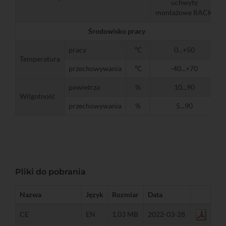
uchwyty
montażowe RACK
Środowisko pracy
pracy
℃
0...+50
Temperatura
przechowywania
℃
-40...+70
powietrza
%
10...90
Wilgotność
przechowywania
%
5...90
Pliki do pobrania
Nazwa
Język
Rozmiar
Data
CE
EN
1,03 MB
2022-03-28