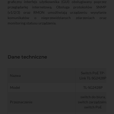
graficzny interfejs użytkownika (GUI) obsługiwany poprzez
przeglądarkę internetową. Obsługa protokołów SNMP
(v1/2/3) oraz RMON umożliwiają urządzeniu wysyłanie
komunikatów o nieprzewidzianych zdarzeniach oraz
monitoring statusu urządzenia.
Dane techniczne
Switch PoE TP-
Nazwa
Link TL-SG2428P
Model
TL-SG2428P
switch do biura,
Przeznaczenie
switch zarządzalny,
switch PoE