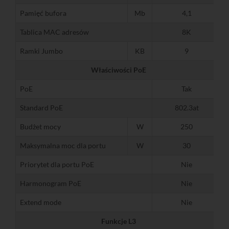
Pamięć bufora
Mb
4,1
Tablica MAC adresów
8K
Ramki Jumbo
KB
9
Właściwości PoE
PoE
Tak
Standard PoE
802.3at
Budżet mocy
W
250
Maksymalna moc dla portu
W
30
Priorytet dla portu PoE
Nie
Harmonogram PoE
Nie
Extend mode
Nie
Funkcje L3