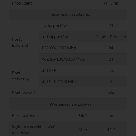
Producent
TP-Link
Interfejsy urządzenia
liczba portów
24
rodzaj portów
Gigabit Ethernet
Porty
Ethernet
10/100/1000 Mb/s
24
PoE 10/100/1000 Mb/s
24
slot SFP
Tak
Port
optyczny
slot SFP 1000 Mb/s
4
Port konsoli
Nie
Wydajność sprzętowa
Przepustowość
Gb/s
56
Szybkość przekierowań
Mp/s
41,7
pakietów