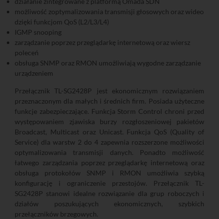
działanie zintegrowane z platformą Omada SDN
możliwość zoptymalizowania transmisji głosowych oraz wideo
dzięki funkcjom QoS (L2/L3/L4)
IGMP snooping
zarządzanie poprzez przeglądarkę internetową oraz wiersz
poleceń
obsługa SNMP oraz RMON umożliwiają wygodne zarządzanie
urządzeniem
Przełącznik TL-SG2428P jest ekonomicznym rozwiązaniem
przeznaczonym dla małych i średnich firm. Posiada użyteczne
funkcje zabezpieczające. Funkcja Storm Control chroni przed
występowaniem zjawiska burzy rozgłoszeniowej pakietów
Broadcast, Multicast oraz Unicast. Funkcja QoS (Quality of
Service) dla warstw 2 do 4 zapewnia rozszerzone możliwości
optymalizowania transmisji danych. Ponadto możliwość
łatwego zarządzania poprzez przeglądarkę internetową oraz
obsługa protokołów SNMP i RMON umożliwia szybką
konfigurację i ograniczenie przestojów. Przełącznik TL-
SG2428P stanowi idealne rozwiązanie dla grup roboczych i
działów poszukujących ekonomicznych, szybkich
przełączników brzegowych.