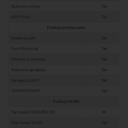
Statyczny ruting
Tak
ARP Proxy
Tak
Funkcje przełączania
Detekcja pętli
Tak
Port Mirroring
Tak
Monitor przepływu
Tak
Statyczna agregacja
Tak
Agregacja LACP
Tak
STP/RSTP/MSTP
Tak
Funkcja VLAN
Tag-based VLAN/802.1Q
4K
Mac-based VLAN
Tak