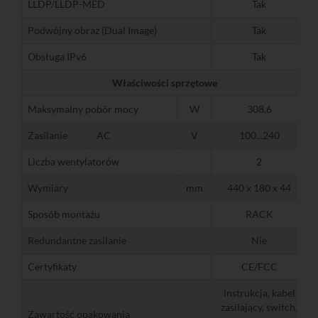
LLDP/LLDP-MED
Tak
Podwójny obraz (Dual Image)
Tak
Obsługa IPv6
Tak
Właściwości sprzętowe
Maksymalny pobór mocy
W
308,6
Zasilanie
AC
V
100...240
Liczba wentylatorów
2
Wymiary
mm
440 x 180 x 44
Sposób montażu
RACK
Redundantne zasilanie
Nie
Certyfikaty
CE/FCC
instrukcja, kabel
zasilający, switch,
Zawartość opakowania