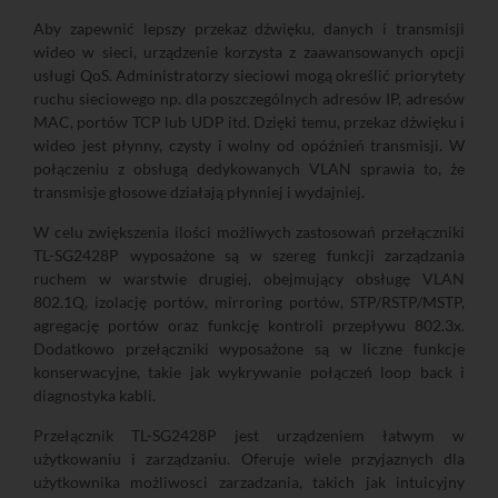
Aby zapewnić lepszy przekaz dźwięku, danych i transmisji
wideo w sieci, urządzenie korzysta z zaawansowanych opcji
usługi QoS. Administratorzy sieciowi mogą określić priorytety
ruchu sieciowego np. dla poszczególnych adresów IP, adresów
MAC, portów TCP lub UDP itd. Dzięki temu, przekaz dźwięku i
wideo jest płynny, czysty i wolny od opóźnień transmisji. W
połączeniu z obsługą dedykowanych VLAN sprawia to, że
transmisje głosowe działają płynniej i wydajniej.
W celu zwiększenia ilości możliwych zastosowań przełączniki
TL-SG2428P wyposażone są w szereg funkcji zarządzania
ruchem w warstwie drugiej, obejmujący obsługę VLAN
802.1Q, izolację portów, mirroring portów, STP/RSTP/MSTP,
agregację portów oraz funkcję kontroli przepływu 802.3x.
Dodatkowo przełączniki wyposażone są w liczne funkcje
konserwacyjne, takie jak wykrywanie połączeń loop back i
diagnostyka kabli.
Przełącznik TL-SG2428P jest urządzeniem łatwym w
użytkowaniu i zarządzaniu. Oferuje wiele przyjaznych dla
użytkownika możliwosci zarzadzania, takich jak intuicyjny