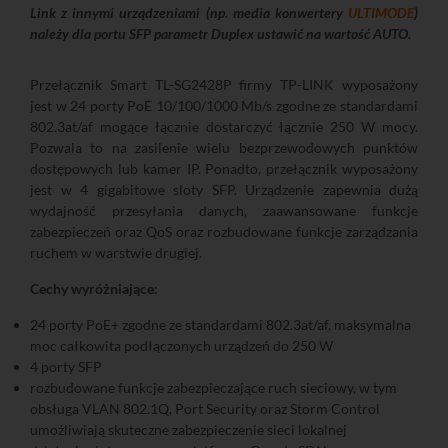
Link z innymi urządzeniami (np. media konwertery
ULTIMODE
)
należy dla portu SFP parametr Duplex ustawić na wartość AUTO.
Przełącznik Smart TL-SG2428P firmy TP-LINK wyposażony
jest w 24 porty PoE 10/100/1000 Mb/s zgodne ze standardami
802.3at/af mogące łącznie dostarczyć łącznie 250 W mocy.
Pozwala to na zasilenie wielu bezprzewodowych punktów
dostępowych lub kamer IP. Ponadto, przełącznik wyposażony
jest w 4 gigabitowe sloty SFP. Urządzenie zapewnia dużą
wydajność przesyłania danych, zaawansowane funkcje
zabezpieczeń oraz QoS oraz rozbudowane funkcje zarządzania
ruchem w warstwie drugiej.
Cechy wyróżniające:
24 porty PoE+ zgodne ze standardami 802.3at/af, maksymalna
moc całkowita podłączonych urządzeń do 250 W
4 porty SFP
rozbudowane funkcje zabezpieczające ruch sieciowy, w tym
obsługa VLAN 802.1Q, Port Security oraz Storm Control
umożliwiają skuteczne zabezpieczenie sieci lokalnej