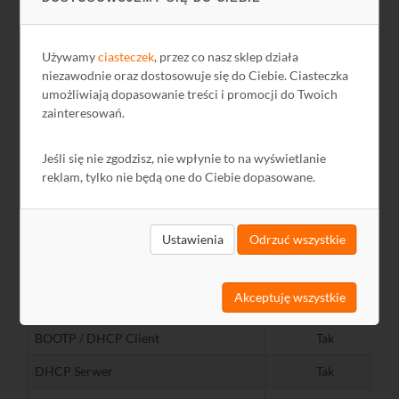
DoS Defend
Tak
Zarządzanie
Używamy
ciasteczek
, przez co nasz sklep działa
SNMP
v1/v2c/v3
niezawodnie oraz dostosowuje się do Ciebie. Ciasteczka
umożliwiają dopasowanie treści i promocji do Twoich
RMON
Grupy 1/2/3/9
zainteresowań.
Monitor CPU/Pamięci
Tak
Jeśli się nie zgodzisz, nie wpłynie to na wyświetlanie
SNTP/DST
Tak
reklam, tylko nie będą one do Ciebie dopasowane.
Eksport/Import ustawień
Tak
Aktualizacja oprogramowania
HTTP/FTP
Ustawienia
Odrzuć wszystkie
Zarządzanie przez przeglądarkę
Tak
Akceptuję wszystkie
Zarządzanie przez CLI
Tak
BOOTP / DHCP Client
Tak
DHCP Serwer
Tak