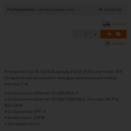
Profesjonalisto
- sprawdź swoją cenę
Zaloguj się
od 0,00 zł
Dostępny
Przełącznik PoE TL-SG2428 posiada 24xGE (PoE) oraz 4 sloty SFP.
Urządzenie jest zarządzalne i obsługuje zaawansowane funkcje
warstwy 2-ej.
• Liczba portów Ethernet 10/100 Mb/s: 0
• Liczba portów Ethernet 10/100/1000 Mb/s: 24 w tym 24x PoE
802.3af/at
• Liczba portów SFP: 4
• Budżet mocy: 250 W
• Zarządzalny (L2+)