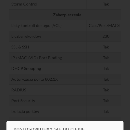
Storm Control
Tak
Zabezpieczenia
Listy kontroli dostępu (ACL)
Czas/Port/MAC/IP
Liczba rekordów
230
SSL & SSH
Tak
IP+MAC+VID+Port Binding
Tak
DHCP Snooping
Tak
Autoryzacja portu 802.1X
Tak
RADIUS
Tak
Port Security
Tak
Izolacja portów
Tak
Kontrola ARP
Tak
DOSTOSOWUJEMY SIĘ DO CIEBIE