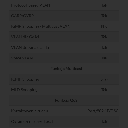
Protocol-based VLAN
Tak
GARP/GVRP
Tak
IGMP Snooping / Multicast VLAN
Nie
VLAN dla Gości
Tak
VLAN do zarządzania
Tak
Voice VLAN
Tak
Funkcja Multicast
IGMP Snooping
brak
MLD Snooping
Tak
Funkcja QoS
Kształtowanie ruchu
Port/802.1P/DSCP
Ograniczenie prędkości
Tak