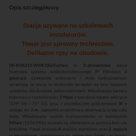
Opis szczegółowy
Stacja używana na szkoleniach
instalatorów.
Towar jest sprawny technicznie.
Delikatne rysy na obudowie.
DS-KV8213-WME1(B)/Surface
to
2-abonentowa
stacja
bramowa systemu wideodomofonowego IP Hikvision
2
generacji
. Estetyczne wykonanie i duża funkcjonalność
sprawiają, że stacja ta doskonale sprawdzi się przy budowie
systemów dla domków jednorodzinnych. Wbudowana kamera
kolorowa o rozdzielczości
2 Mpix
z szerokimi kątami pokrycia
(129° (H) / 75° (V)) wraz z oświetlaczem podczerwieni
IR
o
zasięgu do
3 m
, zapewnia prawidłową obserwację przez całą
dobę. Wbudowany czytnik transponderów w standardzie
Mifare
(13,56 MHz) pozwala na otwieranie za pomocą kart czy
breloków. Panel posiada
4
wejścia alarmowe oraz
2 wyjścia
przekaźnikowe, dedykowane do otwierania furtki czy bramy