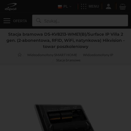
PL
MENU
OFERTA
Stacja bramowa DS-KV8213-WME1(B)/Surface IP Villa 2
gen. (2-abonentowa, RFID, WiFi, natynkowa) Hikvision -
towar poszkoleniowy
Wideodomofony SMART HOME
Widoedomofony IP
Stacje bramowe