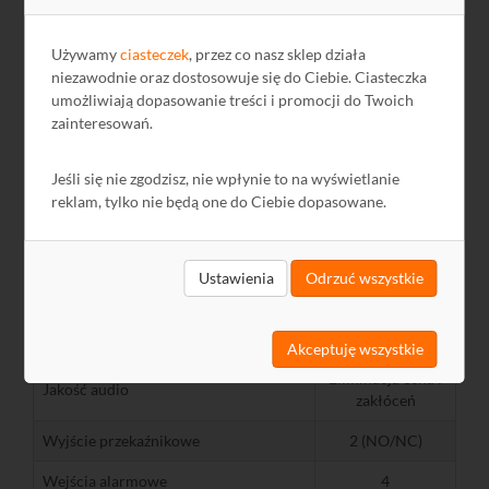
m
3
podczerwieni IR
Używamy
ciasteczek
, przez co nasz sklep działa
Pozostałe parametry obrazu
BLC, DNR, WDR
niezawodnie oraz dostosowuje się do Ciebie. Ciasteczka
Wbudowany czytnik tagów
Tak
umożliwiają dopasowanie treści i promocji do Twoich
zainteresowań.
Typ czytnika
mifare
MHz
13,56
Max. liczba tagów
szt
10000
Jeśli się nie zgodzisz, nie wpłynie to na wyświetlanie
reklam, tylko nie będą one do Ciebie dopasowane.
Wbudowany głośnik / mikrofon
Tak
Dwukierunkowe audio
Tak
Ustawienia
Odrzuć wszystkie
Kompresja audio
G.711U
Bitrate audio
kb/s
64
Akceptuję wszystkie
Eliminacja echa i
Jakość audio
zakłóceń
Wyjście przekaźnikowe
2 (NO/NC)
Wejścia alarmowe
4