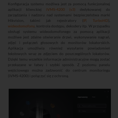
Konfiguracja systemu możliwa jest za pomocą funkcjonalnej
aplikacji klienckiej
iVMS-4200 (v3)
dedykowanej do
zarządzania i nadzoru nad systemami bezpieczeństwa marki
Hikvision, takimi jak rejestratory (
IP
,
TurboHD
),
wideodomofony
, kontrola dostępu, dekodery itp. W przypadku
obsługi systemu wideodomofonego za pomocą aplikacji
możliwe jest zdalne otwieranie drzwi, wykonywanie nagrań,
zdjęć i połączeń głosowych do monitorów lokatorskich.
Aplikacja umożliwia również wysyłanie powiadomień
tekstowych wraz ze zdjęciem do poszczególnych lokatorów.
Dzięki temu wszelkie informacje administracyjne mogą zostać
przekazane w łatwy i szybki sposób. Z poziomu panelu
wejściowego można zadzwonić do centrum monitoringu
(iVMS-4200) i połączyć się z ochroną.