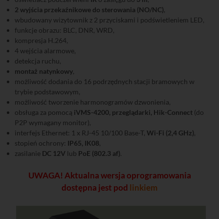
2 wyjścia przekaźnikowe do sterowania (NO/NC)
,
wbudowany wizytownik z 2 przyciskami i podświetleniem LED,
funkcje obrazu: BLC, DNR, WRD,
kompresja H.264,
4 wejścia alarmowe,
detekcja ruchu,
montaż natynkowy
,
możliwość dodania do 16 podrzędnych stacji bramowych w
trybie podstawowym,
możliwość tworzenie harmonogramów dzwonienia,
obsługa za pomocą
iVMS-4200, przeglądarki, Hik-Connect
(do
P2P wymagany monitor),
interfejs Ethernet: 1 x RJ-45 10/100 Base-T,
Wi-Fi (2,4 GHz)
,
stopień ochrony:
IP65, IK08
,
zasilanie
DC 12V
lub
PoE (802.3 af)
.
UWAGA! Aktualna wersja oprogramowania
dostępna jest pod
linkiem