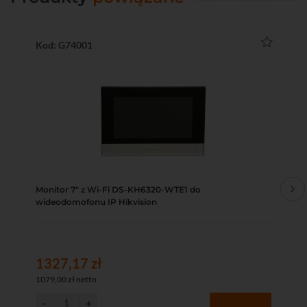
Kod: G74001
Ko
Monitor 7" z Wi-Fi DS-KH6320-WTE1 do
Mo
wideodomofonu IP Hikvision
wi
1327,17 zł
13
1079,00 zł netto
107