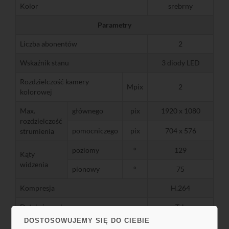
Kolor
srebrny
Parametry
Liczba abonentów
2
Wskaźnik stanu
3 diody LED
Rozdzielczość kamery
Mpix
2
kolorowej
Max.
głównego
pix
1920 x 1080
rozdzielczość
pomocniczego
pix
704 x 576
strumienia
poziomy
°
129
Kąty
widzenia
pionowy
°
75
Kompresja
H.264
Detekcja ruchu
Tak
DOSTOSOWUJEMY SIĘ DO CIEBIE
Zasięg oświetlacza