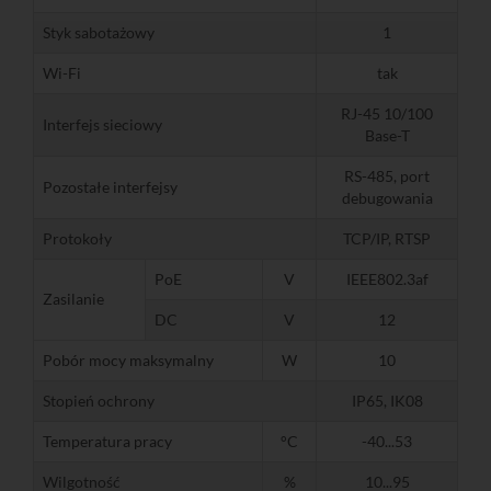
Styk sabotażowy
1
Wi-Fi
tak
RJ-45 10/100
Interfejs sieciowy
Base-T
RS-485, port
Pozostałe interfejsy
debugowania
Protokoły
TCP/IP, RTSP
PoE
V
IEEE802.3af
Zasilanie
DC
V
12
Pobór mocy maksymalny
W
10
Stopień ochrony
IP65, IK08
Temperatura pracy
°C
-40...53
Wilgotność
%
10...95