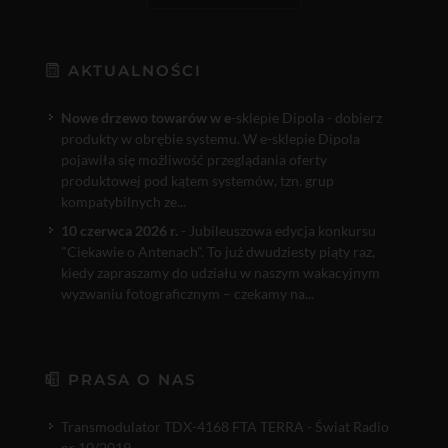
AKTUALNOŚCI
Nowe drzewo towarów w e
-sklepie Dipola - dobierz
produkty w obrębie systemu. W e-sklepie Dipola
pojawiła się możliwość przeglądania oferty
produktowej pod kątem systemów, tzn. grup
kompatybilnych ze...
10 czerwca 2026 r.
- Jubileuszowa edycja konkursu
"Ciekawie o Antenach". To już dwudziesty piąty raz,
kiedy zapraszamy do udziału w naszym wakacyjnym
wyzwaniu fotograficznym – czekamy na...
PRASA O NAS
Transmodulator TDX-4168 FTA TERRA - Świat Radio
nr 10/2019