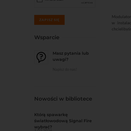
Modulator
ZAPISZ SIĘ
w instala
chcielibyś
Wsparcie
Masz pytania lub
uwagi?
Napisz do nas!
Nowości w bibliotece
Którą spawarkę
światłowodową Signal Fire
wybrać?
1.07.2026