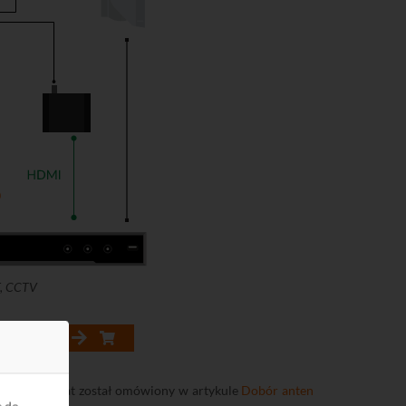
0
T, CCTV
EMATU
rzej ten temat został omówiony w artykule
Dobór anten
ę do