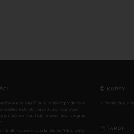
ŚCI
KURSY
warów w e
-sklepie Dipola - dobierz produkty w
Szkolenia dla i
W e-sklepie Dipola pojawiła się możliwość
rty produktowej pod kątem systemów, tzn. grup
...
TARGI
r.
- Jubileuszowa edycja konkursu "Ciekawie o