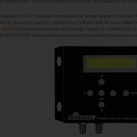
cji telewizorach. Z punktu widzenia odbiornika, wprowadzany do instala
modulator
R86700
znajduje zastosowanie w zintegrowanych z sieciami
any do transmisji sygnału z rejestratora DVR lub NVR do wielu odbio
r
R86700
umożliwia konwersję wejściowego sygnału o rozdzielczości
 DVB-T COFDM. Stanowi dobrą alternatywę dla instalacji bazujących na