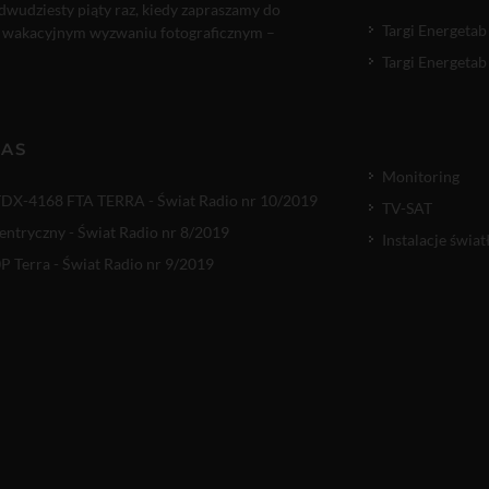
 dwudziesty piąty raz, kiedy zapraszamy do
Targi Energetab
 wakacyjnym wyzwaniu fotograficznym –
Targi Energetab
NAS
Monitoring
TDX-4168 FTA TERRA - Świat Radio nr 10/2019
TV-SAT
entryczny - Świat Radio nr 8/2019
Instalacje świ
 Terra - Świat Radio nr 9/2019