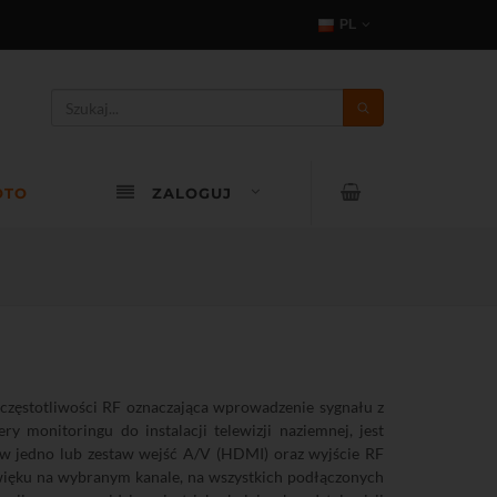
PL
OTO
ZALOGUJ
częstotliwości RF oznaczająca wprowadzenie sygnału z
y monitoringu do instalacji telewizji naziemnej, jest
 w jedno lub zestaw wejść A/V (HDMI) oraz wyjście RF
więku na wybranym kanale, na wszystkich podłączonych