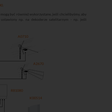
00
.
) mogą być również wykorzystane, jeśli chcielibyśmy, aby
stawiony np. na dekoderze satelitarnym - np. jeśli
A0710
A2670
R81080
K00514