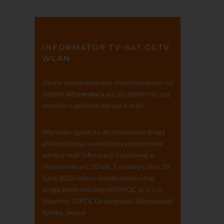
INFORMATOR TV-SAT CCTV
WLAN
Osoby zainteresowane otrzymywaniem co
tydzień
Informatora
pocztą elektroniczną
prosimy o podanie adresu e-mail:
Wyrażam zgodę na otrzymywanie drogą
elektroniczną na wskazany przeze mnie
adres e-mail informacji handlowej w
rozumieniu art. 10 ust. 1 ustawy z dnia 18
lipca 2002 roku o świadczeniu usług
drogą elektroniczną od DIPOL sp. z o.o.
(dawniej: DIPOL Gołaszewski, Waśniowski
Spółka Jawna)