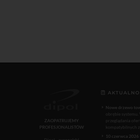
AKTUALNO
Nowe drzewo to
obrębie systemu. 
ZAOPATRUJEMY
przeglądania ofe
PROFESJONALISTÓW
kompatybilnych ze
10 czerwca 2026 
Dipol -
europejski