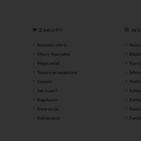
ZAKUPY
WS
Nowości oferty
Nowoś
Oferty Specjalne
Bibli
Wyprzedaż
Kursy
Towary przecenione
Infor
Cenniki
Archi
Jak kupić?
Sche
Regulamin
SatNe
Gwarancja
Down
Reklamacje
Feedb