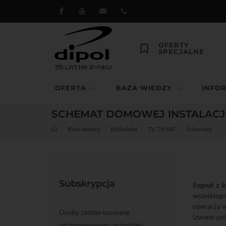
Facebook
Youtube
dipol@dipol.com.pl
+48
OFERTY
SPECJALNE
12
644
OFERTA
BAZA WIEDZY
INFO
29 13
SCHEMAT DOMOWEJ INSTALACJI
Baza wiedzy
Biblioteka
TV, TV-SAT
Schematy
Subskrypcja
Sygnał z k
wszelkiego
operacją 
Osoby zainteresowane
(zwane po
otrzymywaniem co tydzień