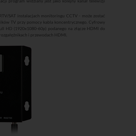
cji program widziany jest jako kolejny kanał telewizji
 RTV/SAT instalacjach monitoringu CCTV - może zostać
rników TV przy pomocy kabla koncentrycznego. Cyfrowy
 Full HD (1920x1080-60p) podanego na złącze HDMI do
 rozgałęźnikach i przewodach HDMI.