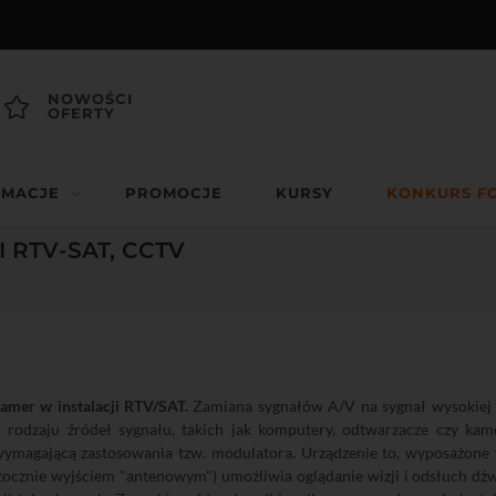
NOWOŚCI
OFERTY
RMACJE
PROMOCJE
KURSY
KONKURS F
 RTV-SAT, CCTV
amer w instalacji RTV/SAT.
Zamiana sygnałów A/V na sygnał wysokiej 
 rodzaju źródeł sygnału, takich jak komputery, odtwarzacze czy kamer
wymagającą zastosowania tzw. modulatora. Urządzenie to, wyposażone
tocznie wyjściem "antenowym") umożliwia oglądanie wizji i odsłuch dź