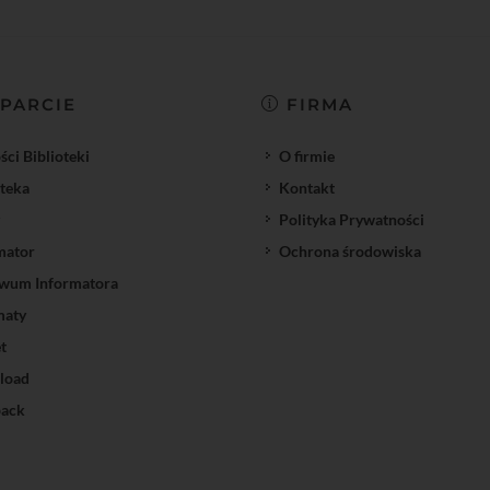
PARCIE
FIRMA
ci Biblioteki
O firmie
oteka
Kontakt
Polityka Prywatności
mator
Ochrona środowiska
wum Informatora
maty
t
load
ack