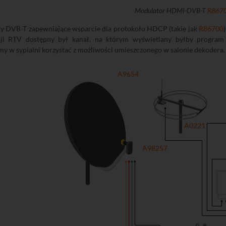
Modulator HDMI-DVB-T
R867
y DVB-T zapewniające wsparcie dla protokołu HDCP (takie jak
R86700
cji RTV dostępny był kanał, na którym wyświetlany byłby program u
my w sypialni korzystać z możliwości umieszczonego w salonie dekodera.
A9654
A0221
A98257