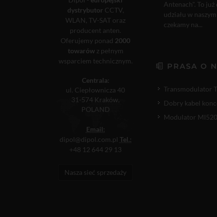
Antenach". To już
dystrybutor
CCTV,
udziału w naszym
WLAN, TV-SAT oraz
czekamy na...
producent anten.
Oferujemy ponad
2000
towarów
z pełnym
wsparciem technicznym.
PRASA O 
Centrala:
Transmodulator 
ul. Ciepłownicza 40
31-574 Kraków,
Dobry kabel konc
POLAND
Modulator MI520P
Email:
dipol@dipol.com.pl
Tel.:
+48 12 644 29 13
Nasza sieć sprzedaży