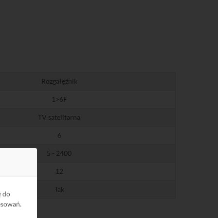
Rozgałęźnik
1>6F
TV satelitarna
6
5 - 2400
12
Tak
ę do
esowań.