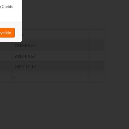
o Ciebie
ystkie
Data
2013-06-27
2013-06-27
2024-12-13
-