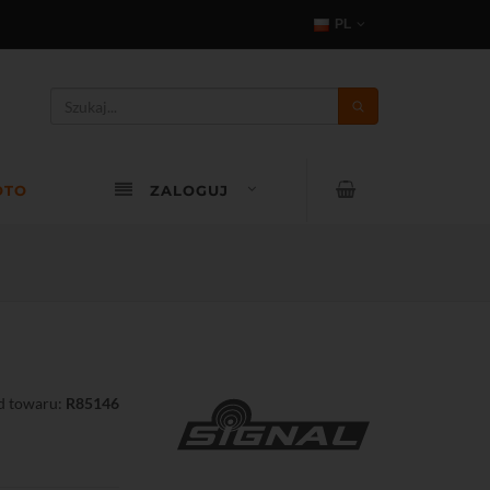
PL
OTO
ZALOGUJ
d towaru:
R85146