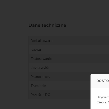
Dane techniczne
Rodzaj towaru
Nazwa
Zastosowanie
Liczba wyjść
Pasmo pracy
DOSTO
Tłumienie
Przejście DC
Używa
Ciebie.