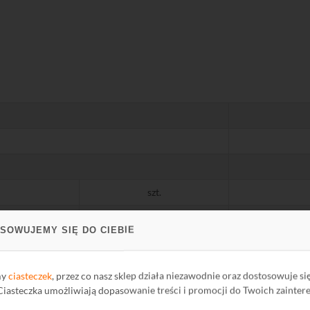
szt.
MHz
SOWUJEMY SIĘ DO CIEBIE
dB
my
ciasteczek
, przez co nasz sklep działa niezawodnie oraz dostosowuje si
 Ciasteczka umożliwiają dopasowanie treści i promocji do Twoich zainter