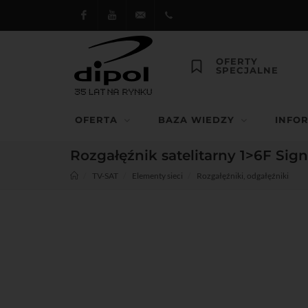
Facebook
Youtube
dipol@dipol.com.pl
+48
OFERTY
SPECJALNE
12
644
OFERTA
BAZA WIEDZY
INFO
29 13
Rozgałęźnik satelitarny 1>6F Sign
TV-SAT
Elementy sieci
Rozgałęźniki, odgałęźniki