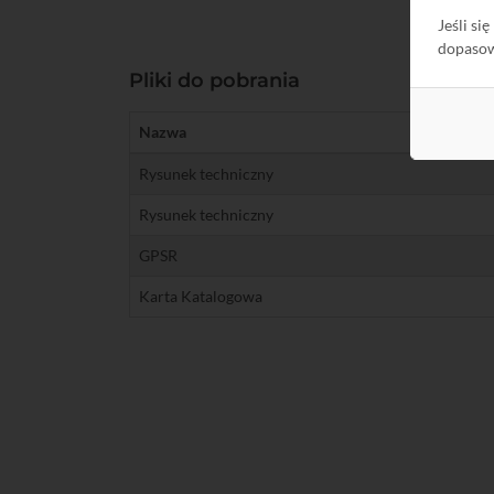
Jeśli si
dopaso
Pliki do pobrania
Nazwa
Rysunek techniczny
Rysunek techniczny
GPSR
Karta Katalogowa