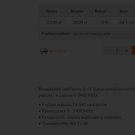
Netto
Brutto
Rabat
Ilość
22,80 zł
28,04 zł
0 %
od 1 szt.
Profesjonalisto
- sprawdź swoją cenę
od 11,00 zł
Rozgałęźnik satelitarny 1>6F Signal umożliwia podz
podsieci w paśmie 5-2400 MHz.
• Podział sygnału TV-SAT na 6 torów
• Pasmo pracy 5 - 2400 MHz
• Przejście DC między wyjściami a wejściem
• Tłumienie We-Wy 12 dB