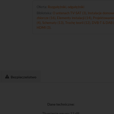
Oferta:
Rozgałęźniki, odgałęźniki
Biblioteka:
O antenach TV-SAT (3)
,
Instalacje domowe
zbiorcze (16)
,
Elementy instalacji (14)
,
Projektowanie
(4)
,
Schematy (13)
,
Trochę teorii (12)
,
DVB-T & DAB (
HDMI (3)
.
Bezpieczeństwo
Dane techniczne:
Tłumienie we-wy 12 dB