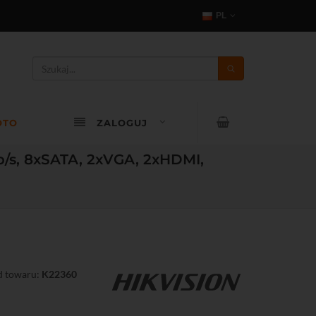
PL
OTO
ZALOGUJ
b/s, 8xSATA, 2xVGA, 2xHDMI,
 towaru:
K22360