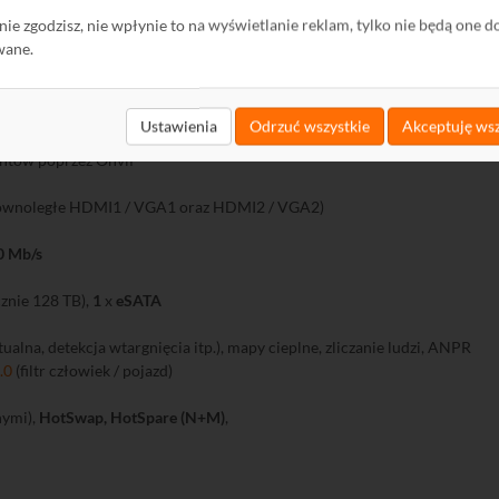
ch według RAID 0/1/5/6/10. Dyski mogą być włączane i wyłączane na ż
ę nie zgodzisz, nie wpłynie to na wyświetlanie reklam, tylko nie będą one d
wane.
GA! Aktualna wersja oprogramowania dostępna jest pod
Ustawienia
Odrzuć wszystkie
Akceptuję wsz
entów poprzez Onvif
ównoległe HDMI1 / VGA1 oraz HDMI2 / VGA2)
0 Mb/s
cznie 128 TB),
1
x
eSATA
tualna, detekcja wtargnięcia itp.), mapy cieplne, zliczanie ludzi, ANPR
.0
(filtr człowiek / pojazd)
nymi),
HotSwap, HotSpare (N+M)
,