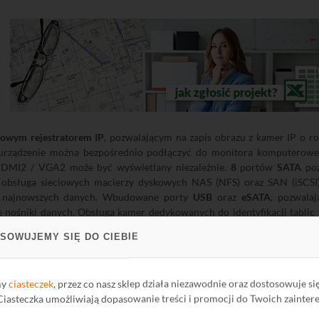
łowym rejestratorem IP
, pozwalającym na zapis obrazu z kamer IP o ro
urządzenie można bezpośrednio podłączyć do monitora komputeroweg
DMI2 / VGA2 może być wyświetlany niezależnie.
8
portów
SATA
poz
 obsługa sieciowych macierzy dyskowych NAS (NFS) oraz SAN (iSCSI)
ie najnowszych danych. Wbudowane porty
USB
oraz
eSATA
, pozwala
nośniki danych. Obsługa kamer dedykowanych do identyfikacji tablic 
POS
, pozwala wykorzystać rejestrator do realizacji projektów o różnym
SOWUJEMY SIĘ DO CIEBIE
z nagranego materiału interesującego fragmentu.
stemu z samoczynnie przełączanym urządzeniem rezerwowym N+M. System
ku uszkodzenia rejestratorów roboczych przejmują ich funkcje. Jeśli 
my
ciasteczek
, przez co nasz sklep działa niezawodnie oraz dostosowuje si
acy dysków twardych można skonfigurować jako nadmiarowy, tylko do 
 Ciasteczka umożliwiają dopasowanie treści i promocji do Twoich zainter
w twardych i przydzielenia różnych pojemności do różnych kanałów. W c