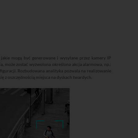
p.) jakie mogą być generowane i wysyłane przez kamery IP
ia, może zostać wyzwolona określona akcja alarmowa, np.:
iguracji. Rozbudowana analityka pozwala na realizowanie
ię z oszczędnością miejsca na dyskach twardych.