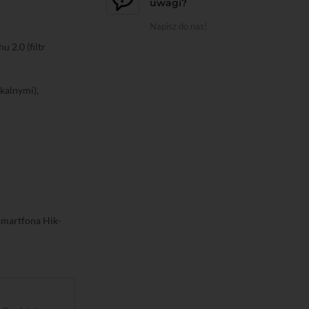
uwagi?
Napisz do nas!
 2.0 (filtr
skalnymi),
smartfona Hik-