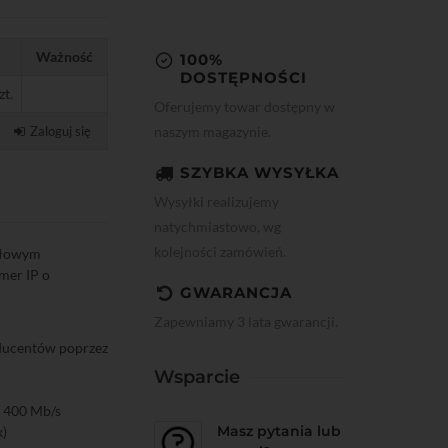
Ważność
100%
DOSTĘPNOŚCI
zt.
Oferujemy towar dostępny w
naszym magazynie.
Zaloguj się
SZYBKA WYSYŁKA
Wysyłki realizujemy
natychmiastowo, wg
kolejności zamówień.
ałowym
amer IP o
GWARANCJA
Zapewniamy 3 lata gwarancji.
oducentów poprzez
Wsparcie
/ 400 Mb/s
Masz pytania lub
k)