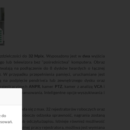
zdzielczości do
32 Mpix
. Wyposażony jest w
dwa
wyjścia
o lub telewizora bez "pośrednictwa" komputera. Obraz
walają na podłączenie do 8 dysków twardych o łącznej
. W przypadku przepełnienia pamięci, uruchamiane jest
ją na podpięcie pendrive'a lub zewnętrznego dysku oraz
rejestracyjnych
ANPR
, kamer
PTZ
, kamer z analizą
VCA
i
 stopniu zaawansowania. Inteligentne opcje wyszukiwania i
 taki składa się z max. 32 rejestratorów roboczych oraz
rejestrator roboczy odzyska sprawność, nagrania zostaną
ę do
odczytu lub odczytu/zapisu. Istnieje również możliwość
esowań.
zasie normalnej pracy rejestratora, możliwa jest wymiana