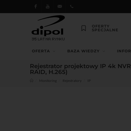
Facebook
Youtube
dipol@dipol.com.pl
+48
OFERTY
SPECJALNE
12
644
OFERTA
BAZA WIEDZY
INFO
29 13
Rejestrator projektowy IP 4k NV
RAID, H.265)
Monitoring
Rejestratory
IP