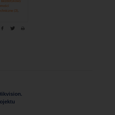
,
Bezdotykowy
mości
chniczne (3)
,
ikvision.
ojektu