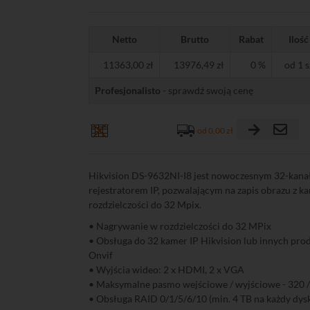
Netto
Brutto
Rabat
Ilość
11363,00 zł
13976,49 zł
0 %
od 1 s
Profesjonalisto
- sprawdź swoją cenę
od 0,00 zł
Hikvision DS-9632NI-I8 jest nowoczesnym 32-kan
rejestratorem IP, pozwalającym na zapis obrazu z k
rozdzielczości do 32 Mpix.
• Nagrywanie w rozdzielczości do 32 MPix
• Obsługa do 32 kamer IP Hikvision lub innych pr
Onvif
• Wyjścia wideo: 2 x HDMI, 2 x VGA
• Maksymalne pasmo wejściowe / wyjściowe - 320 
• Obsługa RAID 0/1/5/6/10 (min. 4 TB na każdy dys