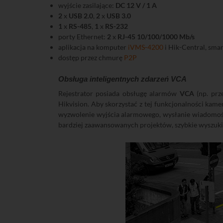
wyjście zasilające:
DC 12 V / 1 A
2
x
USB 2.0
,
2
x
USB 3.0
1
x
RS-485
,
1
x
RS-232
porty Ethernet:
2
x
RJ-45 10/100/1000 Mb/s
aplikacja na komputer
iVMS-4200
i Hik-Central, sma
dostęp przez chmurę
P2P
Obsługa inteligentnych zdarzeń VCA
Rejestrator posiada obsługę alarmów
VCA
(np. prze
Hikvision. Aby skorzystać z tej funkcjonalności kam
wyzwolenie wyjścia alarmowego, wysłanie wiadomości
bardziej zaawansowanych projektów, szybkie wyszukiw