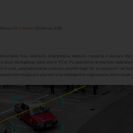
rtfona
Hik-Connect
(Android, iOS)
kroczenie linii, wykrycie wtargnięcia, wejście i wyjście z obszaru it
era musi obsługiwać dany alarm VCA. Po spełnieniu kryterium zadziałan
 e-mail, powiadomienie centrum monitoringu itp. w zależności od konf
anie interesujących zdarzeń oraz inteligentne nagrywanie, które wiąże s