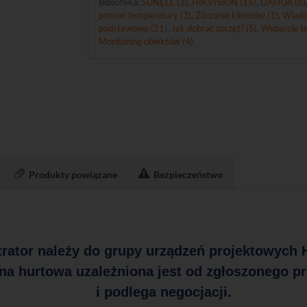
Biblioteka:
SUNELL (3)
,
HIKVISION (15)
,
DAHUA (8)
pomiar temperatury (3)
,
Zliczanie klientów (1)
,
Wiado
podstawowe (21)
,
Jak dobrać sprzęt? (5)
,
Wsparcie te
Monitoring obiektów (4)
.
Produkty powiązane
Bezpieczeństwo
trator należy do grupy urządzeń projektowych H
na hurtowa uzależniona jest od zgłoszonego pr
i podlega negocjacji.