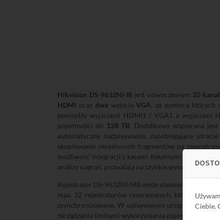
Hikvision DS-9632NI-I8
jest nowoczesnym
32-kana
HDMI
oraz
dwa
wyjścia
VGA
, za pomocą których 
pomiędzy wyjściami HDMI1 / VGA1 a wyjściami H
pojemności do
128 TB
. Dodatkowo wspierana jest
automatyczne nadpisywanie, zapobiegające utrac
skopiowanie określonych fragmentów na zewnętrzne 
możliwość integracji z kasami fiskalnymi za pomocą
DOSTO
analizy nagrań, pozwalają na szybkie wyodrębnienie 
Rejestrator DS-9632NI-M8 może stanowić element sy
max. 32 rejestratorów rezerwowych, które w przypad
Używa
zsynchronizowane. W opisywanym urządzeniu tryb pr
Ciebie.
zarządzania limitami wykorzystania pojemności dyskó