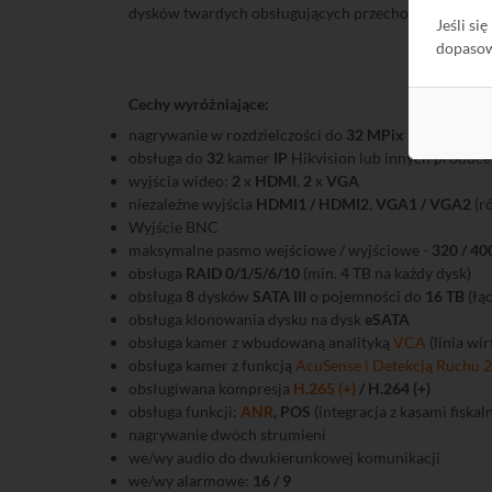
dysków twardych obsługujących przechowywanie dany
Jeśli si
dopaso
UWA
Cechy wyróżniające:
nagrywanie w rozdzielczości do
32 MPix
obsługa do
32
kamer
IP
Hikvision lub innych produc
wyjścia wideo:
2
x
HDMI
,
2
x
VGA
niezależne wyjścia
HDMI1 / HDMI2
,
VGA1 / VGA2
(r
Wyjście BNC
maksymalne pasmo wejściowe / wyjściowe -
320 / 40
obsługa
RAID 0/1/5/6/10
(min. 4 TB na każdy dysk)
obsługa
8
dysków
SATA III
o pojemności do
16 TB
(łą
obsługa klonowania dysku na dysk
eSATA
obsługa kamer z wbudowaną analityką
VCA
(linia wir
obsługa kamer z funkcją
AcuSense i Detekcją Ruchu 2
obsługiwana kompresja
H.265 (+)
/ H.264 (+)
obsługa funkcji:
ANR
, POS
(integracja z kasami fiskal
nagrywanie dwóch strumieni
we/wy audio do dwukierunkowej komunikacji
we/wy alarmowe:
16 / 9