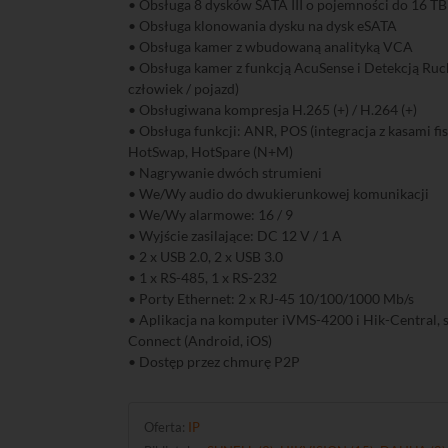
• Obsługa 8 dysków SATA III o pojemności do 16 TB
• Obsługa klonowania dysku na dysk eSATA
• Obsługa kamer z wbudowaną analityką VCA
• Obsługa kamer z funkcją AcuSense i Detekcją Ruchu
człowiek / pojazd)
• Obsługiwana kompresja H.265 (+) / H.264 (+)
• Obsługa funkcji: ANR, POS (integracja z kasami fi
HotSwap, HotSpare (N+M)
• Nagrywanie dwóch strumieni
• We/Wy audio do dwukierunkowej komunikacji
• We/Wy alarmowe: 16 / 9
• Wyjście zasilające: DC 12 V / 1 A
• 2 x USB 2.0, 2 x USB 3.0
• 1 x RS-485, 1 x RS-232
• Porty Ethernet: 2 x RJ-45 10/100/1000 Mb/s
• Aplikacja na komputer iVMS-4200 i Hik-Central, 
Connect (Android, iOS)
• Dostęp przez chmurę P2P
Oferta:
IP