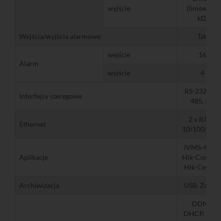
wyjście
(liniowe, 1
kΩ)
Wejścia/wyjścia alarmowe
Tak
wejście
16
Alarm
wyjście
4
RS-232, RS-
Interfejsy szeregowe
485, KB
2 x RJ-45
Ethernet
10/100/100
iVMS-4200,
Aplikacje
Hik-Connect
Hik-Central
Archiwizacja
USB, Zdalna
DDNS,
DHCP, DNS