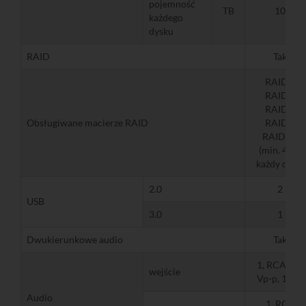
pojemność
TB
10
każdego
dysku
RAID
Tak
RAID0,
RAID1,
RAID5,
Obsługiwane macierze RAID
RAID6,
RAID10,
(min. 4 TB
każdy dysk)
2.0
2
USB
3.0
1
Dwukierunkowe audio
Tak
1, RCA (2.0
wejście
Vp-p, 1 kΩ)
Audio
1, RCA