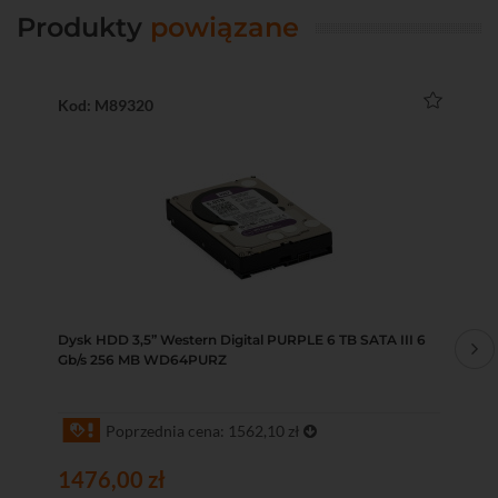
Produkty
powiązane
Kod: M89320
Ko
Dysk HDD 3,5” Western Digital PURPLE 6 TB SATA III 6
Sw
Gb/s 256 MB WD64PURZ
2x
Poprzednia cena: 1562,10 zł
1476,00 zł
10