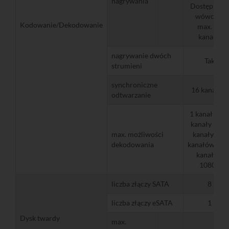
nagrywania
Dostępne są
wówczas
Kodowanie/Dekodowanie
max. 24
kanały)
nagrywanie dwóch
Tak
strumieni
synchroniczne
16 kanałów
odtwarzanie
1 kanał 32, 
kanały 12, 4
max. możliwości
kanały 8, 8
dekodowania
kanałów 4, 1
kanałów
1080p
liczba złączy SATA
8
liczba złączy eSATA
1
Dysk twardy
max.