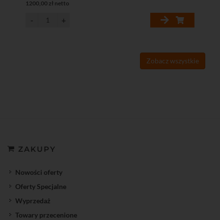
1200,00 zł netto
874
Zobacz wszystkie
ZAKUPY
Nowości oferty
Oferty Specjalne
Wyprzedaż
Towary przecenione