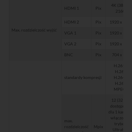
4K (3840 x
HDMI 1
Pix
2160)
HDMI 2
Pix
1920 x 108
Max. rozdzielczość wyjść
VGA 1
Pix
1920 x 108
VGA 2
Pix
1920 x 108
BNC
Pix
704 x 576
H.265+,
H.265,
standardy kompresji
H.264+,
H.264,
MPEG4
12 (32 i 24
dostępne są
dla 1 kanału 
włączonym
max.
trybem
rozdzielczość
Mpix
UltraHD.