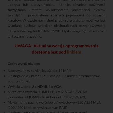
odczytu lub odczytu/zapisu. Istnieje również możliwość
zarządzania limitami wykorzystania pojemności dysków
twardych i przydzielenia różnych pojemności do różnych
kanałów. W czasie normalnej pracy rejestratora, możliwa jest
wymiana dysków twardych obsługujących przechowywanie
danych według RAID 0/1/5/6/10. Dyski mogą być włączane i
wyłączane na żądanie.
UWAGA! Aktualna wersja oprogramowania
dostępna jest pod
linkiem
Cechy wyróżniające:
Nagrywanie w rozdzielczości do
12 MPix
,
Obsługa do
32
kamer
IP
Hikvision lub innych producentów
poprzez Onvif,
Wyjścia wideo:
2
x
HDMI
,
2
x
VGA
,
Niezależne wyjścia
HDMI1 / HDMI2
,
VGA1 / VGA2
(równoległe HDMI1 / VGA1 oraz HDMI2 / VGA2),
Maksymalne pasmo wejściowe / wyjściowe -
320 / 256 Mb/s
(200 / 200 Mb/s przy włączonym RAID),
Obsługa
RAID 0/1/5/6/10
(min. 4 TB na każdy dysk),