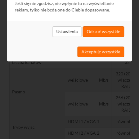
Model
Jeśli się nie zgodzisz, nie wpłynie to na wyświetlanie
I8
reklam, tylko nie będą one do Ciebie dopasowane.
Rodzaj towaru
Rejestrator I
Typ
Projektowy
Ustawienia
Odrzuć wszystkie
Marka
Hikvision
Parametry
Akceptuję wszystkie
Liczba kanałów
32
320 (200 po
wejściowe
Mb/s
włączeniu
RAID)
Pasmo
256 (200 po
wyjściowe
Mb/s
włączeniu
RAID)
HDMI 1 / VGA 1
równoległe
Tryby wyjść
HDMI 2 / VGA 2
równoległe