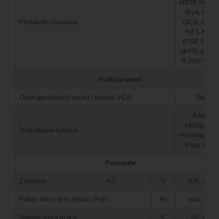
HTTP, HTTPS
IPv4, IPv6,
Protokoły sieciowe
iSCSI, ISUPI,
NFS, NTP,
RTSP, SADP,
SMTP, SNMP
TCP/IP, UPn
Funkcje smart
Obsługa detekcji ruchu i funkcji VCA
Tak
ANR,
HotSpare,
Dodatkowe funkcje
HotSwap/Ho
Plug, POS
Pozostałe
Zasilanie
AC
V
100...240
Pobór mocy (bez dysku i PoE)
W
max. 30
Temperatura pracy
°C
-10...+55