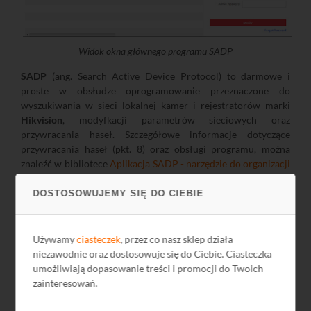
Widok okna głównego programu SADP
SADP
(ang. Search Active Device Protocol) to darmowe i
proste w obsłudze oprogramowanie przeznaczone do
wyszukiwania w sieci lokalnej kamer i rejestratorów marki
Hikvision
, modyfkacji parametrów sieciowych oraz
przywracania haseł. Szczegółowe informacje dotyczące
przywracania haseł (pkt. 8) oraz obsługi programu, można
znaleźć w bibliotece
Aplikacja SADP - narzędzie do organizacji
systemów CCTV opartych na urządzeniach HIKVISION w sieci
lokalnej
.
DOSTOSOWUJEMY SIĘ DO CIEBIE
Używamy
ciasteczek
, przez co nasz sklep działa
niezawodnie oraz dostosowuje się do Ciebie. Ciasteczka
Dane techniczne
umożliwiają dopasowanie treści i promocji do Twoich
zainteresowań.
DS-9632NI-