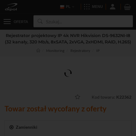
PL
MENU
OFERTA
Rejestrator projektowy IP 4k NVR Hikvision DS-9632NI-I8
(32 kanały, 320 Mb/s, 8xSATA, 2xVGA, 2xHDMI, RAID, H.265)
Monitoring
Rejestratory
IP
Kod towaru:
K22362
Towar został wycofany z oferty
Zamienniki