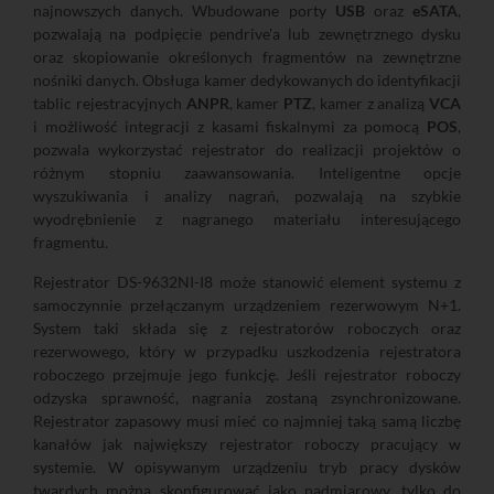
najnowszych danych. Wbudowane porty
USB
oraz
eSATA
,
pozwalają na podpięcie pendrive'a lub zewnętrznego dysku
oraz skopiowanie określonych fragmentów na zewnętrzne
nośniki danych. Obsługa kamer dedykowanych do identyfikacji
tablic rejestracyjnych
ANPR
, kamer
PTZ
, kamer z analizą
VCA
i możliwość integracji z kasami fiskalnymi za pomocą
POS
,
pozwala wykorzystać rejestrator do realizacji projektów o
różnym stopniu zaawansowania. Inteligentne opcje
wyszukiwania i analizy nagrań, pozwalają na szybkie
wyodrębnienie z nagranego materiału interesującego
fragmentu.
Rejestrator DS-9632NI-I8 może stanowić element systemu z
samoczynnie przełączanym urządzeniem rezerwowym N+1.
System taki składa się z rejestratorów roboczych oraz
rezerwowego, który w przypadku uszkodzenia rejestratora
roboczego przejmuje jego funkcję. Jeśli rejestrator roboczy
odzyska sprawność, nagrania zostaną zsynchronizowane.
Rejestrator zapasowy musi mieć co najmniej taką samą liczbę
kanałów jak największy rejestrator roboczy pracujący w
systemie. W opisywanym urządzeniu tryb pracy dysków
twardych można skonfigurować jako nadmiarowy, tylko do