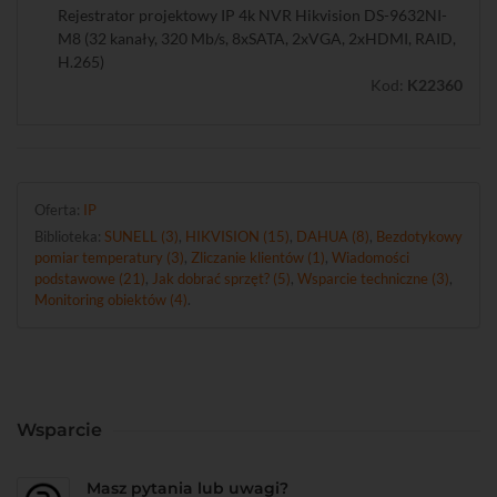
Rejestrator projektowy IP 4k NVR Hikvision DS-9632NI-
M8 (32 kanały, 320 Mb/s, 8xSATA, 2xVGA, 2xHDMI, RAID,
H.265)
Kod:
K22360
Oferta:
IP
Biblioteka:
SUNELL (3)
,
HIKVISION (15)
,
DAHUA (8)
,
Bezdotykowy
pomiar temperatury (3)
,
Zliczanie klientów (1)
,
Wiadomości
podstawowe (21)
,
Jak dobrać sprzęt? (5)
,
Wsparcie techniczne (3)
,
Monitoring obiektów (4)
.
Wsparcie
Masz pytania lub uwagi?