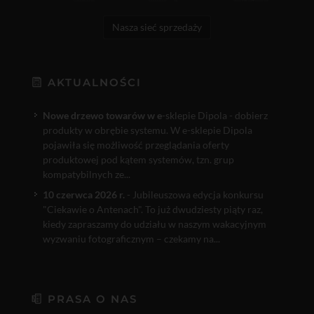
Nasza sieć sprzedaży
AKTUALNOŚCI
Nowe drzewo towarów w e
-sklepie Dipola - dobierz
produkty w obrębie systemu. W e-sklepie Dipola
pojawiła się możliwość przeglądania oferty
produktowej pod kątem systemów, tzn. grup
kompatybilnych ze...
10 czerwca 2026 r.
- Jubileuszowa edycja konkursu
"Ciekawie o Antenach". To już dwudziesty piąty raz,
kiedy zapraszamy do udziału w naszym wakacyjnym
wyzwaniu fotograficznym – czekamy na...
PRASA O NAS