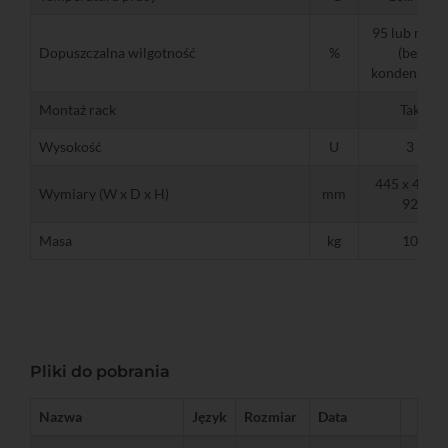
95 lub mnie
Dopuszczalna wilgotność
%
(bez
kondensacji
Montaż rack
Tak
Wysokość
U
3
445 x 465 x
Wymiary (W x D x H)
mm
92
Masa
kg
10
Pliki do pobrania
Nazwa
Język
Rozmiar
Data