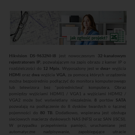
Hikvision DS-9632NI-I8
jest nowoczesnym
32-kanałowym
rejestratorem IP
, pozwalającym na zapis obrazu z kamer IP o
rozdzielczości do
12 Mpix
. Wyposażony jest w
dwa
+ wyjścia
HDMI
oraz
dwa
wyjścia
VGA
, za pomocą których urządzenie
można bezpośrednio podłączyć do monitora komputerowego
lub telewizora bez "pośrednictwa" komputera. Obraz
pomiędzy wyjściami HDMI1 / VGA1 a wyjściami HDMI2 /
VGA2 może być wyświetlany niezależnie.
8
portów
SATA
pozwalają na podłączenie do 8 dysków twardych o łącznej
pojemności do
80 TB
. Dodatkowo, wspierana jest obsługa
sieciowych macierzy dyskowych NAS (NFS) oraz SAN (iSCSI).
W przypadku przepełnienia pamięci, uruchamiane jest
automatyczne nadpisywanie, zapobiegające utracie