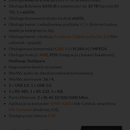
Obsługa
8
dysków
SATA III
o pojemności do
10 TB
(łącznie 80
TB),
1
x
eSATA
,
Obsługa klonowania dysku na dysk
eSATA
,
Obsługa kamer z wbudowaną analityką
VCA
(linia wirtualna,
detekcja wtargnięcia, itp),
Obsługa kamer z funkcją
AcuSense i Detekcją Ruchu 2.0
(filtr
człowiek / pojazd),
Obsługiwana kompresja
H.265 (+)
/ H.264 (+) / MPEG4
,
Obsługa funkcji:
ANR
, POS
(integracja z kasami fiskalnymi),
HotSwap
,
HotSpare
,
Nagrywanie dwóch strumieni,
We/Wy audio do dwukierunkowej komunikacji,
We/Wy alarmowe:
16 / 4
,
2
x
USB 2.0
,
1
x
USB 3.0
,
1
x
RS-485
,
1
x
RS-232
,
1
x
KB
,
Porty Ethernet:
2
x
Rj-45 10/100/1000 Mb/s
,
Aplikacja na komputer
iVMS-4200
i Hik-Central, smartfona
Hik-Connect
(Andriod, iOS),
Dostęp przez chmurę
P2P
.