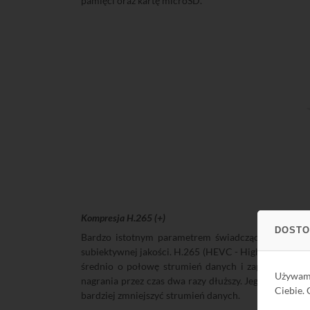
pamięci oraz kartę microSD.
Kompresja H.265 (+)
DOSTO
Bardzo istotnym parametrem świadczącym o zaawans
subiektywnej jakości. H.265 (HEVC - High Efficiency
średnio o połowę strumień danych i zapotrzebowa
Używa
nagrania przez czas dwa razy dłuższy. Jego udosko
Ciebie.
bardziej zmniejszyć strumień danych.