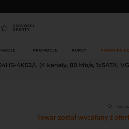
NOWOŚCI
OFERTY
RMACJE
PROMOCJE
KURSY
KONKURS F
4HS-4KS2/L (4 kanały, 80 Mb/s, 1xSATA, VG
Kod t
Towar został wycofany z ofer