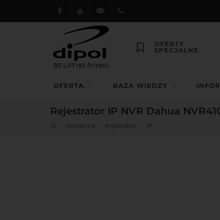
Facebook
Youtube
dipol@dipol.com.pl
+48
OFERTY
SPECJALNE
12
644
OFERTA
BAZA WIEDZY
INFO
29 13
Rejestrator IP NVR Dahua NVR410
Monitoring
Rejestratory
IP