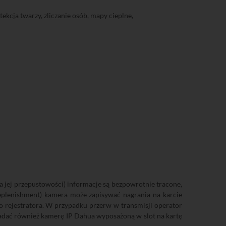
ekcja twarzy, zliczanie osób, mapy cieplne,
a jej przepustowości) informacje są bezpowrotnie tracone,
eplenishment) kamera może zapisywać nagrania na karcie
o rejestratora. W przypadku przerw w transmisji operator
siadać również kamerę IP Dahua wyposażoną w slot na kartę