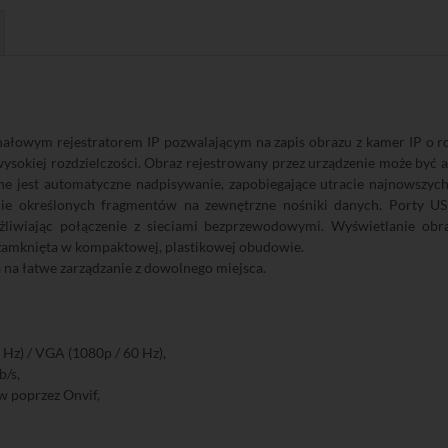
wym rejestratorem IP pozwalającym na zapis obrazu z kamer IP o rozd
ysokiej rozdzielczości. Obraz rejestrowany przez urządzenie może by
ne jest automatyczne nadpisywanie, zapobiegające utracie najnowszy
nie określonych fragmentów na zewnętrzne nośniki danych. Porty U
iwiając połączenie z sieciami bezprzewodowymi. Wyświetlanie ob
a zamknięta w kompaktowej, plastikowej obudowie.
na łatwe zarządzanie z dowolnego miejsca.
Hz) / VGA (1080p / 60 Hz),
/s,
 poprzez Onvif,