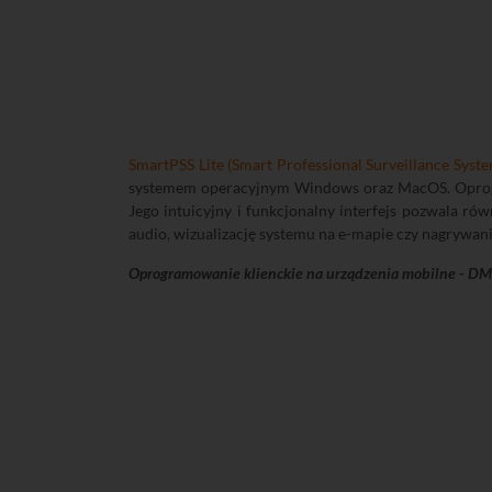
SmartPSS Lite (Smart Professional Surveillance Syste
systemem operacyjnym Windows oraz MacOS. Oprogr
Jego intuicyjny i funkcjonalny interfejs pozwala ró
audio, wizualizację systemu na e-mapie czy nagrywan
Oprogramowanie klienckie na urządzenia mobilne - D