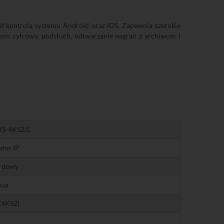
d kontrolą systemu Android oraz iOS. Zapewnia szerokie
oom cyfrowy, podsłuch, odtwarzanie nagrań z archiwum i
S-4KS2/L
ator IP
rdowy
hua
 (4KS2)