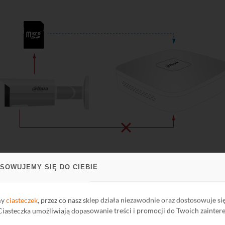
SOWUJEMY SIĘ DO CIEBIE
owaniu urządzenia jest kompresja. Im lepszy rodzaj kompresji, tym
 Video Coding) to aktualnie najbardziej wydajny sposób kompresji. W s
nie na pojemność dyskową. Dzięki temu można zastosować dyski twa
my
ciasteczek
, przez co nasz sklep działa niezawodnie oraz dostosowuje si
nalona wersja H.265+ została zoptymalizowana pod kątem pracy w syste
 Ciasteczka umożliwiają dopasowanie treści i promocji do Twoich zainter