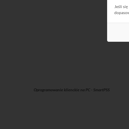
Jeśli si
dopaso
Oprogramowanie klienckie na PC - SmartPSS