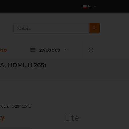
PL
OTO
ZALOGUJ
A, HDMI, H.265)
owaru:
Q214104D
ty