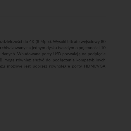
zielczości do 4K (8 Mpix). Wysoki bitrate wejściowy 80
ć archiwizowany na jednym dysku twardym o pojemności 10
ch danych. Wbudowane porty USB pozwalają na podpięcie
SB mogą również służyć do podłączenia kompatybilnych
razu możliwe jest poprzez równoległe porty HDMI/VGA