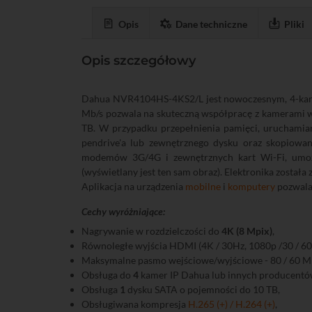
Opis
Dane techniczne
Pliki
Opis szczegółowy
Dahua NVR4104HS-4KS2/L jest nowoczesnym, 4-kanało
Mb/s pozwala na skuteczną współpracę z kamerami w
TB. W przypadku przepełnienia pamięci, uruchamia
pendrive'a lub zewnętrznego dysku oraz skopiowa
modemów 3G/4G i zewnętrznych kart Wi-Fi, umożl
(wyświetlany jest ten sam obraz). Elektronika został
Aplikacja na urządzenia
mobilne
i
komputery
pozwala 
Cechy wyróżniające:
Nagrywanie w rozdzielczości do
4K (8 Mpix)
,
Równoległe wyjścia HDMI (4K / 30Hz, 1080p /30 / 60 
Maksymalne pasmo wejściowe/wyjściowe - 80 / 60 Mb
Obsługa do
4
kamer IP Dahua lub innych producentów
Obsługa
1
dysku SATA o pojemności do 10 TB,
Obsługiwana kompresja
H.265 (+) / H.264 (+)
,