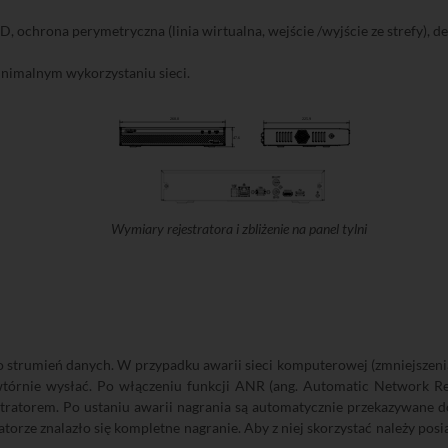
 ochrona perymetryczna (linia wirtualna, wejście /wyjście ze strefy), det
inimalnym wykorzystaniu sieci.
Wymiary rejestratora i zbliżenie na panel tylni
ako strumień danych. W przypadku awarii sieci komputerowej (zmniejszeni
owtórnie wysłać. Po włączeniu funkcji ANR (ang. Automatic Network R
tratorem. Po ustaniu awarii nagrania są automatycznie przekazywane d
atorze znalazło się kompletne nagranie. Aby z niej skorzystać należy po