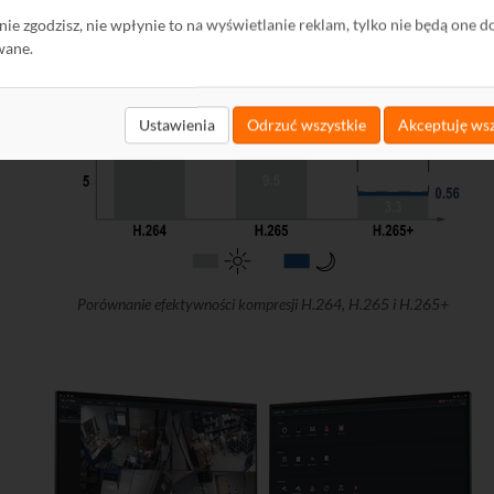
ę nie zgodzisz, nie wpłynie to na wyświetlanie reklam, tylko nie będą one d
wane.
Ustawienia
Odrzuć wszystkie
Akceptuję wsz
Porównanie efektywności kompresji H.264, H.265 i H.265+