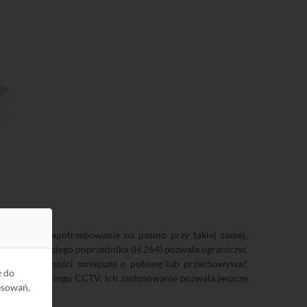
 mniejsze zapotrzebowanie na pasmo przy takiej samej,
tosunku do swojego poprzednika (H.264) pozwala ograniczyć
rde o pojemności mniejszej o połowę lub przechowywać
ę do
mach monitoringu CCTV. Ich zastosowanie pozwala jeszcze
esowań.