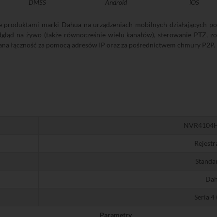
DMSS
Android
iOS
ie produktami marki Dahua na urządzeniach mobilnych działających po
dgląd na żywo (także równocześnie wielu kanałów), sterowanie PTZ, z
na łączność za pomocą adresów IP oraz za pośrednictwem chmury P2P.
NVR4104H
Rejestr
Standa
Da
Seria 4
Parametry