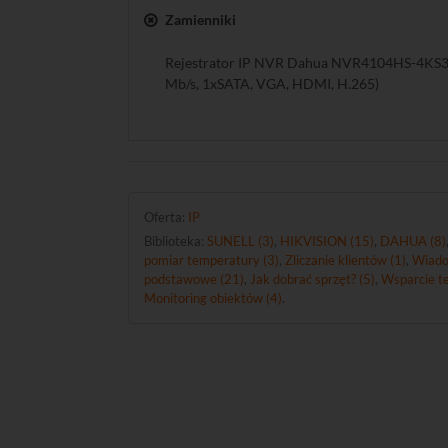
Zamienniki
Rejestrator IP NVR Dahua NVR4104HS-4KS3 (
Mb/s, 1xSATA, VGA, HDMI, H.265)
Oferta:
IP
Biblioteka:
SUNELL (3)
,
HIKVISION (15)
,
DAHUA (8)
pomiar temperatury (3)
,
Zliczanie klientów (1)
,
Wiado
podstawowe (21)
,
Jak dobrać sprzęt? (5)
,
Wsparcie te
Monitoring obiektów (4)
.