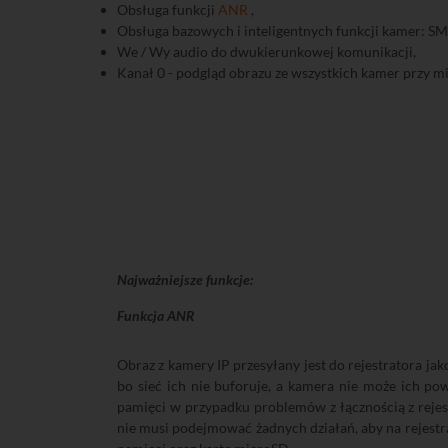
Obsługa funkcji
ANR
,
Obsługa bazowych i inteligentnych funkcji kamer: SMD,
We / Wy audio do dwukierunkowej komunikacji,
Kanał 0 - podgląd obrazu ze wszystkich kamer przy m
Najważniejsze funkcje:
Funkcja ANR
Obraz z kamery IP przesyłany jest do rejestratora j
bo sieć ich nie buforuje, a kamera nie może ich p
pamięci w przypadku problemów z łącznością z rejes
nie musi podejmować żadnych działań, aby na rejestr