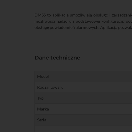
DMSS to aplikacja umożliwiają obsługę i zarządzan
możliwości nadzoru i podstawowej konfiguracji: po
obsługę powiadomień alarmowych. Aplikacja pozwala
Dane techniczne
Model
Rodzaj towaru
Typ
Marka
Seria