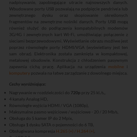
nadpisywanie, zapobiegające utracie najnowszych danych.
Wbudowane porty USB pozwalają na podpięcie pendrive'a lub
zewnętrznego dysku oraz skopiowanie określonych
fragmentów na zewnętrzne nośniki danych. Porty USB mogą
również służyć do podłączenia kompatybilnych modemów
3G/4G i zewnętrznych kart Wi-Fi, umożliwiając połączenie z
sieciami bezprzewodowymi. Wyświetlanie obrazu możliwe jest
poprzez równoległe porty HDMI/VGA (wyświetlany jest ten
sam obraz). Elektronika została zamknięta w kompaktowej,
metalowej obudowie. Konstrukcja z chłodzeniem pasywnym
zapewnia cichą pracę. Aplikacja na urządzenia
mobilne
i
komputery
pozwala na łatwe zarządzanie z dowolnego miejsca.
Cechy wyróżniające:
Nagrywanie w rozdzielczości do
720p
przy 25 kl./s,,
4 kanały Analog HD,
Równoległe wyjścia HDMI / VGA (1080p),
Maksymalne pasmo wejściowe / wyjściowe - 20 / 20 Mb/s,
Obsługa do 5 kamer IP do 2 Mpix,
Obsługa
1
dysku SATA o pojemności do 6 TB,
Obsługiwana kompresja
H.265 (+) / H.264 (+)
,