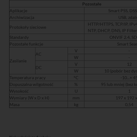
Pozostałe
Aplikacje
Smart PSS, DS
Archiwizacja
USB, zdal
HTTP/HTTPS, TCP/IP, IPv4
Protokoły sieciowe
NTP, DHCP, DNS, IP Filte
Standardy
ONVIF 2.4, SD
Pozostałe funkcje
Smart Sea
V
-
AC
W
-
Zasilanie
V
12
DC
W
10 (pobór bez d
Temperatura pracy
°C
-10...+ 4
Dopuszalna wilgotność
%
95 lub mniej (bez k
Wysokość
U
1
Wymiary (W x D x H)
mm
197 x 192 
Masa
kg
0,54