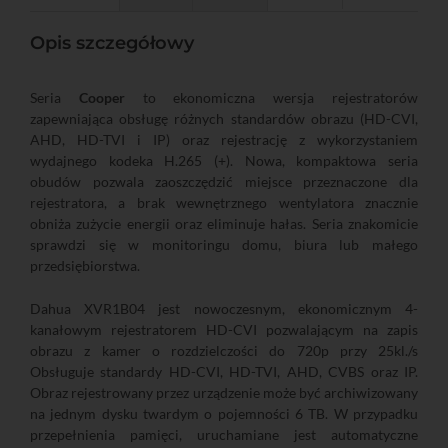
Opis szczegółowy
Seria
Cooper
to ekonomiczna wersja rejestratorów
zapewniająca obsługę różnych standardów obrazu (HD-CVI,
AHD, HD-TVI i IP) oraz rejestrację z wykorzystaniem
wydajnego kodeka H.265 (+). Nowa, kompaktowa seria
obudów pozwala zaoszczędzić miejsce przeznaczone dla
rejestratora, a brak wewnętrznego wentylatora znacznie
obniża zużycie energii oraz eliminuje hałas. Seria znakomicie
sprawdzi się w monitoringu domu, biura lub małego
przedsiębiorstwa.
Dahua XVR1B04 jest nowoczesnym, ekonomicznym 4-
kanałowym rejestratorem HD-CVI pozwalającym na zapis
obrazu z kamer o rozdzielczości do 720p przy 25kl./s
Obsługuje standardy HD-CVI, HD-TVI, AHD, CVBS oraz IP.
Obraz rejestrowany przez urządzenie może być archiwizowany
na jednym dysku twardym o pojemności 6 TB. W przypadku
przepełnienia pamięci, uruchamiane jest automatyczne