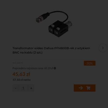
Transformator wideo Dahua PFM800B-4K z wtykiem
Prz
BNC na kablu (2 szt.)
1,1
65,19 zł
-30%
Poprzednia najniższa cena: 65,19 zł
45,63 zł
3,
37,10 zł netto
2,5