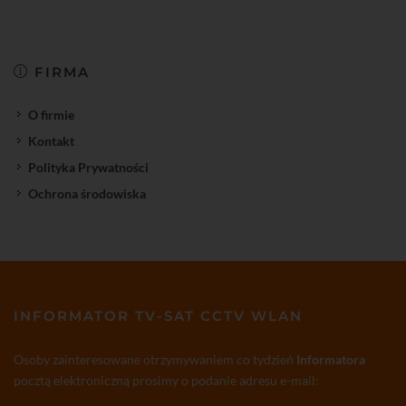
FIRMA
O firmie
Kontakt
Polityka Prywatności
Ochrona środowiska
INFORMATOR TV-SAT CCTV WLAN
Osoby zainteresowane otrzymywaniem co tydzień
Informatora
pocztą elektroniczną prosimy o podanie adresu e-mail: