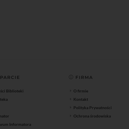
PARCIE
FIRMA
ci Biblioteki
O firmie
oteka
Kontakt
Polityka Prywatności
mator
Ochrona środowiska
wum Informatora