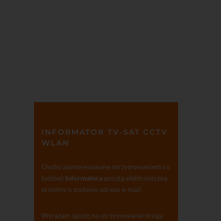
INFORMATOR TV-SAT CCTV
WLAN
Osoby zainteresowane otrzymywaniem co
tydzień
Informatora
pocztą elektroniczną
prosimy o podanie adresu e-mail:
Wyrażam zgodę na otrzymywanie drogą