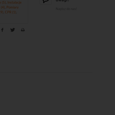
 (5)
,
Instalacje
 (4)
,
Pomiary
Napisz do nas!
9)
,
CPR (1)
,