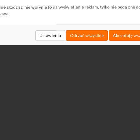
ę nie zgodzisz, nie wpłynie to na wyświetlanie reklam, tylko nie będą one d
wane.
Ustawienia
Odrzuć wszystkie
Akceptuję wsz