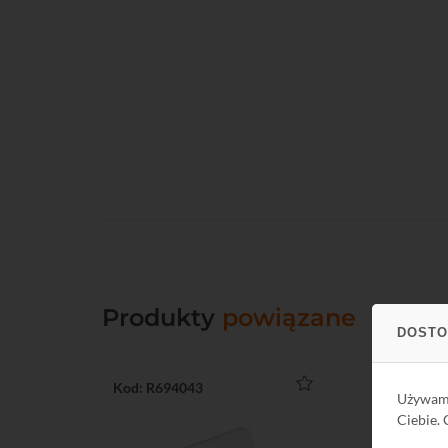
Produkty
powiązane
DOSTO
Kod: R694043
Używa
Ciebie.