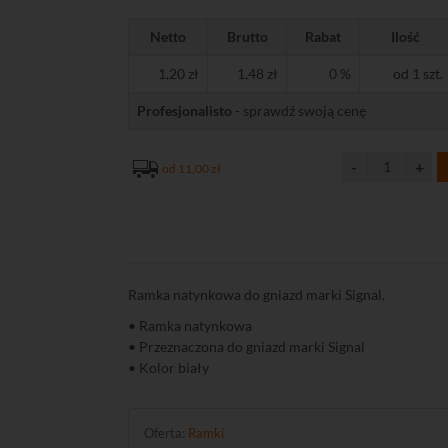
Netto
Brutto
Rabat
Ilość
1,20 zł
1,48 zł
0 %
od 1 szt.
Profesjonalisto
- sprawdź swoją cenę
od 11,00 zł
Ramka natynkowa do gniazd marki Signal.
• Ramka natynkowa
• Przeznaczona do gniazd marki Signal
• Kolor biały
Oferta:
Ramki