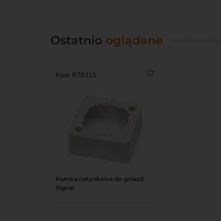
Ostatnio
oglądane
Kod: R78315
Ramka natynkowa do gniazd
Do koszyka
Podgląd
Signal