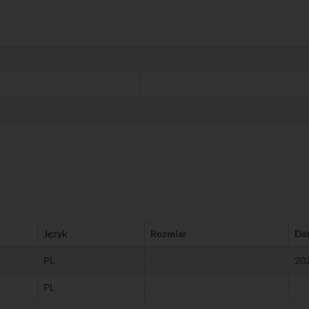
Język
Rozmiar
Da
PL
-
20
PL
-
-