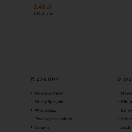
1,48 zł
1,20 zł netto
ZAKUPY
WS
Nowości oferty
Nowoś
Oferty Specjalne
Bibli
Wyprzedaż
Kursy
Towary przecenione
Infor
Cenniki
Archi