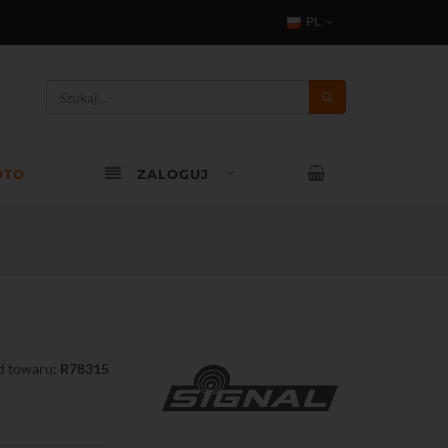
PL
OTO
ZALOGUJ
d towaru:
R78315