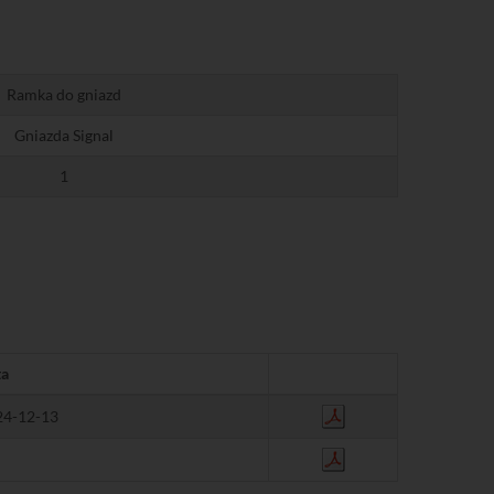
Ramka do gniazd
Gniazda Signal
1
ta
24-12-13