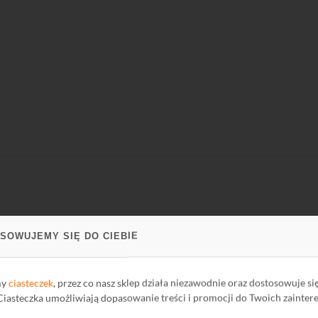
SOWUJEMY SIĘ DO CIEBIE
my
ciasteczek
, przez co nasz sklep działa niezawodnie oraz dostosowuje si
 Ciasteczka umożliwiają dopasowanie treści i promocji do Twoich zainter