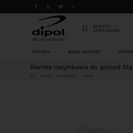
Facebook
Youtube
dipol@dipol.com.pl
+48
OFERTY
SPECJALNE
12
644
OFERTA
BAZA WIEDZY
INFO
29 13
Ramka natynkowa do gniazd Sig
TV-SAT
Gniazda RTV
Ramki