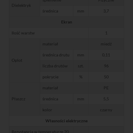
Dielektryk
średnica
mm
3,7
Ekran
Ilość warstw
1
materiał
miedź
średnica drutu
mm
0,11
Oplot
liczba drutów
szt.
96
pokrycie
%
50
materiał
PE
Płaszcz
średnica
mm
5,5
kolor
czarny
Własności elektryczne
Rezystancja w temperaturze 20