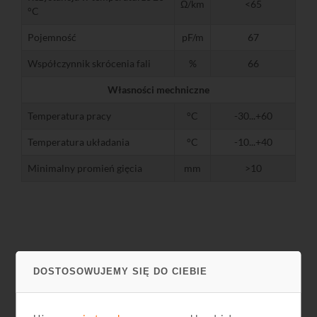
Ω/km
<65
°C
Pojemność
pF/m
67
Współczynnik skrócenia fali
%
66
Własności mechniczne
Temperatura pracy
°C
-30...+60
Temperatura układania
°C
-10...+40
Minimalny promień gięcia
mm
>10
Pliki do pobrania
DOSTOSOWUJEMY SIĘ DO CIEBIE
Nazwa
Język
Rozmiar
Data