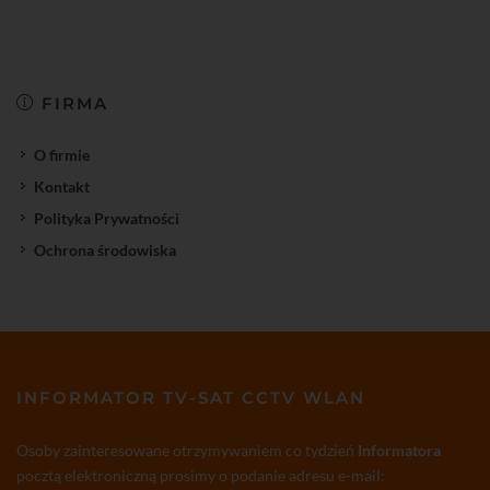
FIRMA
O firmie
Kontakt
Polityka Prywatności
Ochrona środowiska
INFORMATOR TV-SAT CCTV WLAN
Osoby zainteresowane otrzymywaniem co tydzień
Informatora
pocztą elektroniczną prosimy o podanie adresu e-mail: