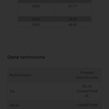
1000
37,77
2250
58,71
3000
68,90
Dane techniczne
Przewód
Rodzaj towaru
koncentryczny
RG-59
Typ
CAMSET/YAR
PE
Marka
CAMSET/YAR