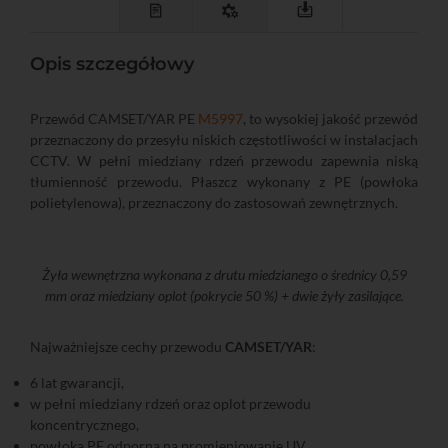
Opis szczegółowy
Przewód CAMSET/YAR PE
M5997
, to wysokiej jakość przewód
przeznaczony do przesyłu niskich częstotliwości w instalacjach
CCTV. W pełni miedziany rdzeń przewodu zapewnia niską
tłumienność przewodu. Płaszcz wykonany z PE (powłoka
polietylenowa), przeznaczony do zastosowań zewnętrznych.
Żyła wewnętrzna wykonana z drutu miedzianego o średnicy 0,59
mm oraz miedziany oplot (pokrycie 50 %) + dwie żyły zasilające.
Najważniejsze cechy przewodu
CAMSET/YAR
:
6 lat gwarancji,
w pełni miedziany rdzeń oraz oplot przewodu
koncentrycznego,
powłoka PE odporna na promieniowanie UV,