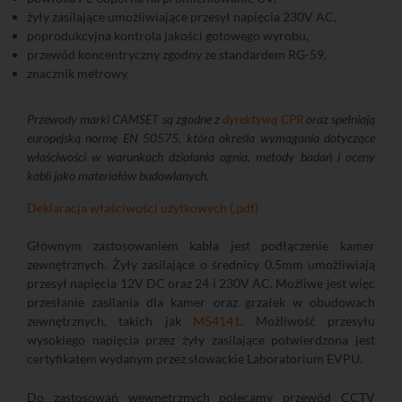
żyły zasilające umożliwiające przesył napięcia 230V AC,
poprodukcyjna kontrola jakości gotowego wyrobu,
przewód koncentryczny zgodny ze standardem RG-59,
znacznik metrowy.
Przewody marki CAMSET są zgodne z
dyrektywą CPR
oraz spełniają
europejską normę EN 50575, która określa wymagania dotyczące
właściwości w warunkach działania ognia, metody badań i oceny
kabli jako materiałów budowlanych.
Deklaracja właściwości użytkowych (.pdf)
Głównym zastosowaniem kabla jest podłączenie kamer
zewnętrznych. Żyły zasilające o średnicy 0.5mm umożliwiają
przesył napięcia 12V DC oraz 24 i 230V AC. Możliwe jest więc
przesłanie zasilania dla kamer oraz grzałek w obudowach
zewnętrznych, takich jak
M54141
. Możliwość przesyłu
wysokiego napięcia przez żyły zasilające potwierdzona jest
certyfikatem wydanym przez słowackie Laboratorium EVPU.
Do zastosowań wewnętrznych polecamy przewód CCTV