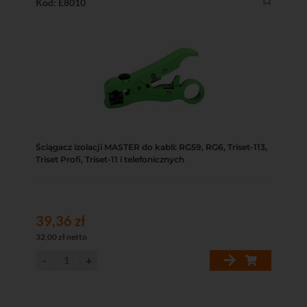
Kod: E8010
Ściągacz izolacji MASTER do kabli: RG59, RG6, Triset-113,
Triset Profi, Triset-11 i telefonicznych
39,36 zł
32,00 zł netto