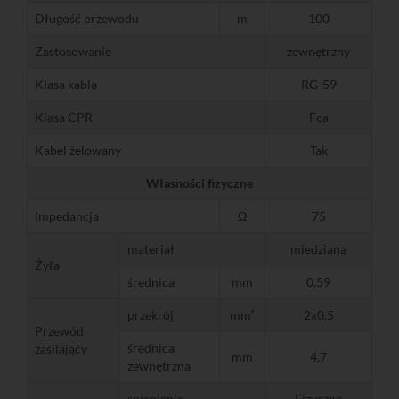
Długość przewodu
m
100
Zastosowanie
zewnętrzny
Klasa kabla
RG-59
Klasa CPR
Fca
Kabel żelowany
Tak
Własności fizyczne
Impedancja
Ω
75
materiał
miedziana
Żyła
średnica
mm
0,59
przekrój
mm²
2x0,5
Przewód
średnica
zasilający
mm
4,7
zewnętrzna
spienienie
Fizyczne