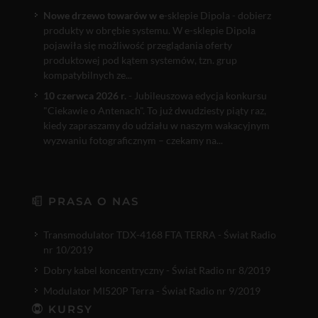
Nowe drzewo towarów w e
-sklepie Dipola - dobierz
produkty w obrębie systemu. W e-sklepie Dipola
pojawiła się możliwość przeglądania oferty
produktowej pod kątem systemów, tzn. grup
kompatybilnych ze...
10 czerwca 2026 r.
- Jubileuszowa edycja konkursu
"Ciekawie o Antenach". To już dwudziesty piąty raz,
kiedy zapraszamy do udziału w naszym wakacyjnym
wyzwaniu fotograficznym – czekamy na...
PRASA O NAS
Transmodulator TDX-4168 FTA TERRA - Świat Radio
nr 10/2019
Dobry kabel koncentryczny - Świat Radio nr 8/2019
Modulator MI520P Terra - Świat Radio nr 9/2019
KURSY