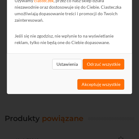
Używamy
ciasteczek
, przez co nasz sklep działa
M5997 DoP
EN
943,28 KB
2017-06-27
niezawodnie oraz dostosowuje się do Ciebie. Ciasteczka
umożliwiają dopasowanie treści i promocji do Twoich
M5997 DoP
PL
935,34 KB
2017-06-27
zainteresowań.
GPSR
PL
-
2024-12-13
Jeśli się nie zgodzisz, nie wpłynie to na wyświetlanie
reklam, tylko nie będą one do Ciebie dopasowane.
Ustawienia
Odrzuć wszystkie
Akceptuję wszystkie
Produkty
powiązane