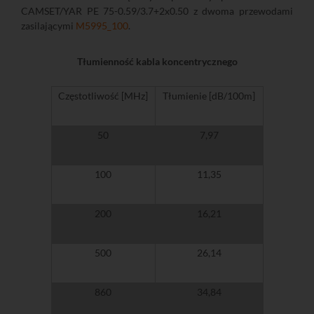
CAMSET/YAR PE 75-0.59/3.7+2x0.50 z dwoma przewodami
zasilającymi
M5995_100
.
Tłumienność kabla koncentrycznego
Częstotliwość [MHz]
Tłumienie [dB/100m]
50
7,97
100
11,35
200
16,21
500
26,14
860
34,84