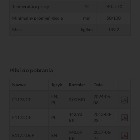
Temperatura pracy
°C
-40...+70
Minimalny promień gięcia
mm
50/100
Masa
kg/km
149,2
Pliki do pobrania
Nazwa
Język
Rozmiar
Data
EN,
2024-05-
E1173 CE
2,00 MB
PL
06
442,93
2013-08-
E1173 CE
PL
KB
23
941,89
2017-06-
E1173 DoP
EN
KB
27