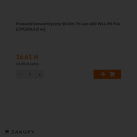
Przewód koncentryczny 50 Om Tri-Lan 400 WLL PE Fca
2,7/7,2/10,3 [1 m]
16,61 zł
13,50 zł netto
ZAKUPY