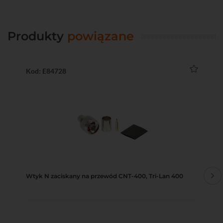
Produkty
powiązane
Kod: E84728
Ko
Wtyk N zaciskany na przewód CNT-400, Tri-Lan 400
Wt