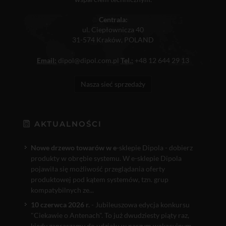
Centrala:
ul. Ciepłownicza 40
31-574 Kraków, POLAND
Email:
dipol@dipol.com.pl
Tel.:
+48 12 644 29 13
Nasza sieć sprzedaży
AKTUALNOŚCI
Nowe drzewo towarów w e
-sklepie Dipola - dobierz
produkty w obrębie systemu. W e-sklepie Dipola
pojawiła się możliwość przeglądania oferty
produktowej pod kątem systemów, tzn. grup
kompatybilnych ze...
10 czerwca 2026 r.
- Jubileuszowa edycja konkursu
"Ciekawie o Antenach". To już dwudziesty piąty raz,
kiedy zapraszamy do udziału w naszym wakacyjnym