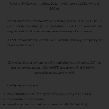
Uwaga! Maksymalna długość zamawianego odcinka wynosi
100 m.
Kabel może być stosowany w instalacjach WLAN 2,4 GHz i 5
GHz. Zastosowanie go w systemach 2,4 GHz pozwoli na
migracje do 5 GHz bez konieczności zmiany okablowania.
Kabel nowoczesnej konstrukcji, niskotłumienny, do pracy w
zakresie do 6 GHz.
Żyła wewnętrzna wykonana z drutu miedzianego o średnicy 2,7 mm
oraz podwójny ekran - folia Al/PET przyklejona do dielektryka +
oplot 83% (cynowana miedź).
Cechy wyróżniające:
niska tłumienność (mniejsza niż w popularnym H-1000)
znakomite dopasowanie
wysoka skuteczność ekranowania (90 dB dla 2,4 GHz)