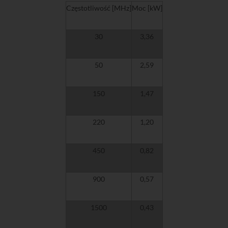
Częstotliwość [MHz]
Moc [kW]
30
3,36
50
2,59
150
1,47
220
1,20
450
0,82
900
0,57
1500
0,43