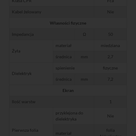
Klasa CPR
Fca
Kabel żelowany
Nie
Własności fizyczne
Impedancja
Ω
50
materiał
miedziana
Żyła
średnica
mm
2,7
spienienie
fizyczne
Dielektryk
średnica
mm
7,2
Ekran
Ilość warstw
1
przyklejona do
Nie
dielektryka
Pierwsza folia
folia
materiał