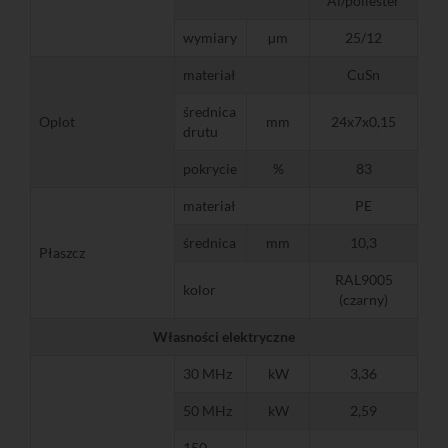
Al/poliester
wymiary
µm
25/12
materiał
CuSn
średnica
Oplot
mm
24x7x0,15
drutu
pokrycie
%
83
materiał
PE
średnica
mm
10,3
Płaszcz
RAL9005
kolor
(czarny)
Własności elektryczne
30 MHz
kW
3,36
50 MHz
kW
2,59
150