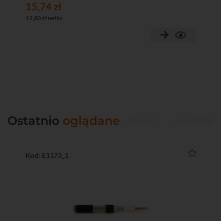
15,74 zł
48
12,80 zł netto
39,
Ostatnio
oglądane
Kod: E1173_1