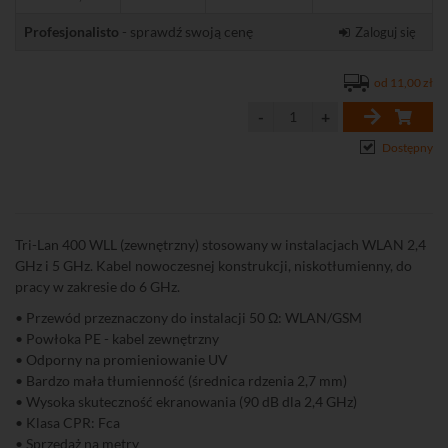
Profesjonalisto
- sprawdź swoją cenę
Zaloguj się
od 11,00 zł
Dostępny
Tri-Lan 400 WLL (zewnętrzny) stosowany w instalacjach WLAN 2,4
GHz i 5 GHz. Kabel nowoczesnej konstrukcji, niskotłumienny, do
pracy w zakresie do 6 GHz.
• Przewód przeznaczony do instalacji 50 Ω: WLAN/GSM
• Powłoka PE - kabel zewnętrzny
• Odporny na promieniowanie UV
• Bardzo mała tłumienność (średnica rdzenia 2,7 mm)
• Wysoka skuteczność ekranowania (90 dB dla 2,4 GHz)
• Klasa CPR: Fca
• Sprzedaż na metry