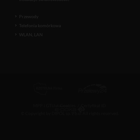
Przewody
Telefonia komórkowa
WLAN, LAN
MPP i GTU
/
Cookies
/
Certyfikat ID
© Copyright by DIPOL sp. z o.o. All rights reserved.