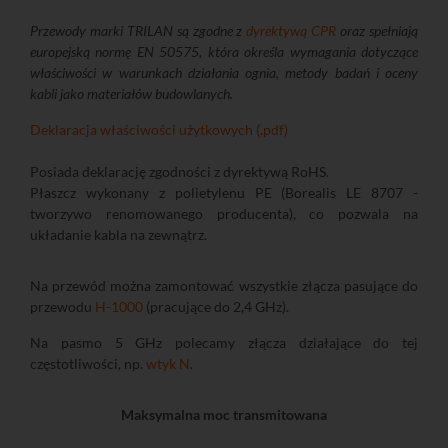
Przewody marki TRILAN są zgodne z
dyrektywą CPR
oraz spełniają
europejską normę EN 50575, która określa wymagania dotyczące
właściwości w warunkach działania ognia, metody badań i oceny
kabli jako materiałów budowlanych.
Deklaracja właściwości użytkowych (.pdf)
Posiada deklarację zgodności z dyrektywą RoHS.
Płaszcz wykonany z polietylenu PE (Borealis LE 8707 -
tworzywo renomowanego producenta), co pozwala na
układanie kabla na zewnątrz.
Na przewód można zamontować wszystkie złącza pasujące do
przewodu
H-1000
(pracujące do 2,4 GHz).
Na pasmo 5 GHz polecamy złącza działające do tej
częstotliwości, np.
wtyk N
.
Maksymalna moc transmitowana