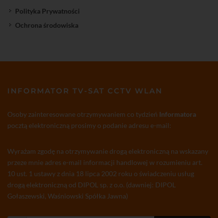
Polityka Prywatności
Ochrona środowiska
INFORMATOR TV-SAT CCTV WLAN
Osoby zainteresowane otrzymywaniem co tydzień
Informatora
pocztą elektroniczną prosimy o podanie adresu e-mail:
Wyrażam zgodę na otrzymywanie drogą elektroniczną na wskazany
przeze mnie adres e-mail informacji handlowej w rozumieniu art.
10 ust. 1 ustawy z dnia 18 lipca 2002 roku o świadczeniu usług
drogą elektroniczną od DIPOL sp. z o.o. (dawniej: DIPOL
Gołaszewski, Waśniowski Spółka Jawna)