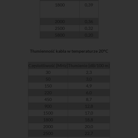
1800
0,39
2000
0,36
2500
0,32
5800
0,20
Tłumienność kabla w temperaturze 20°C
Częstotliwość [MHz]
Tłumienie [dB/100 m]
30
2,3
50
3,0
150
4,9
220
6,0
450
8,7
900
12,8
1500
17,0
1800
18,8
2000
20,0
2500
22,7