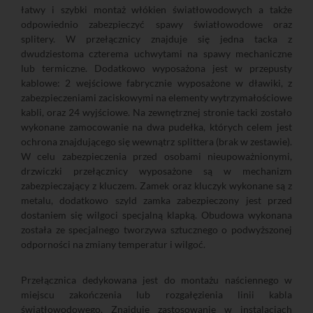
łatwy i szybki montaż włókien światłowodowych a także
odpowiednio zabezpieczyć spawy światłowodowe oraz
splitery. W przełącznicy znajduje się jedna tacka z
dwudziestoma czterema uchwytami na spawy mechaniczne
lub termiczne. Dodatkowo wyposażona jest w przepusty
kablowe: 2 wejściowe fabrycznie wyposażone w dławiki, z
zabezpieczeniami zaciskowymi na elementy wytrzymałościowe
kabli, oraz 24 wyjściowe. Na zewnętrznej stronie tacki zostało
wykonane zamocowanie na dwa pudełka, których celem jest
ochrona znajdującego się wewnątrz splittera (brak w zestawie).
W celu zabezpieczenia przed osobami nieupoważnionymi,
drzwiczki przełącznicy wyposażone są w mechanizm
zabezpieczający z kluczem. Zamek oraz kluczyk wykonane są z
metalu, dodatkowo szyld zamka zabezpieczony jest przed
dostaniem się wilgoci specjalną klapką. Obudowa wykonana
została ze specjalnego tworzywa sztucznego o podwyższonej
odporności na zmiany temperatur i wilgoć.
Przełącznica dedykowana jest do montażu naściennego w
miejscu zakończenia lub rozgałęzienia linii kabla
światłowodowego. Znajduje zastosowanie w instalacjach