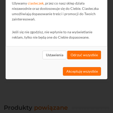
Używamy
ciasteczek
, przez co nasz sklep działa
niezawodnie oraz dostosowuje się do Ciebie. Ciasteczka
Pliki do pobrania
umożliwiają dopasowanie treści i promocji do Twoich
zainteresowań.
Nazwa
Język
Rozmiar
Data
Jeśli się nie zgodzisz, nie wpłynie to na wyświetlanie
GPSR
PL
-
2024-12-13
reklam, tylko nie będą one do Ciebie dopasowane.
Ustawienia
Odrzuć wszystkie
Akceptuję wszystkie
Produkty
powiązane