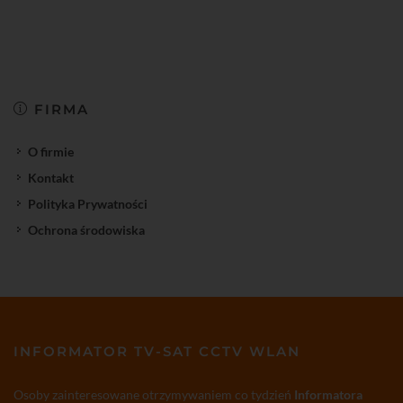
FIRMA
O firmie
Kontakt
Polityka Prywatności
Ochrona środowiska
INFORMATOR TV-SAT CCTV WLAN
Osoby zainteresowane otrzymywaniem co tydzień
Informatora