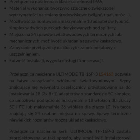
Przełącznica naścienna o klasie szczelności IP65,
Materiał wykonania: tworzywo sztuczne o zwiększonej
wytrzymałości na zmiany środowiskowe (wilgoć, upał, mróz,...),
Możliwość zamontowania maksymalnie 18 adapterów typu SC
simplex w dwóch puszkach dedykowanych pod splitery,
Miejsce na 24 spawów światłowodowych termicznych lub
mechanicznych, możliwość układania spawów kaskadowo,
Zamykanie przełącznicy na kluczyk - zamek metalowy z
uszczelnieniem,
Łatwość instalacji, wygoda obsługi i konserwacji.
Przełącznica naścienna ULTIMODE TB-16P-3
L54163
pozwala
na łatwe zarządzanie włóknami światłowodowymi. Szyny
znajdujące się wewnątrz przełącznicy przystosowane są do
instalowania 18 (2x 8+1) adapterów o standardzie SC simplex,
co umożliwia podłączenie maksymalnie 18 włókien dla złączy
SC i FC lub maksymalnie 36 włókien dla złączy LC. Na tacce
znajdują się 24 osobne miejsca na spawy. Spawy termiczne
niewielkich rozmiarów można układać kaskadowo.
Przełącznica naścienna serii ULTIMODE TP-16P-3 została
zaprojektowana w taki sposób, aby umożliwić instalatorowi