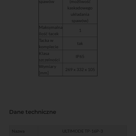
spawów
(możliwość
kaskadowego
układania
spawów)
Maksymalna
1
ilość tacek
Tacka w
tak
komplecie
Klasa
IP65
szczelności
Wymiary
269 x 332 x 105
[mm]
Dane techniczne
Nazwa
ULTIMODE TP-16P-3