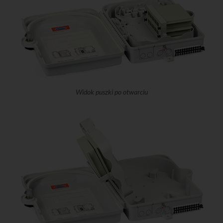
Widok puszki po otwarciu