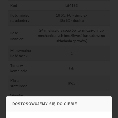
Kod
L54163
Ilość miejsc
18 SC, FC - simplex
na adaptery
18x LC - duplex
24 miejsca dla spawów termicznych lub
Ilość
mechanicznych (możliwość kaskadowego
spawów
układania spawów)
Maksymalna
1
ilość tacek
Tacka w
tak
komplecie
Klasa
IP65
szczelności
Wymiary
269 x 332 x 105
[mm]
DOSTOSOWUJEMY SIĘ DO CIEBIE