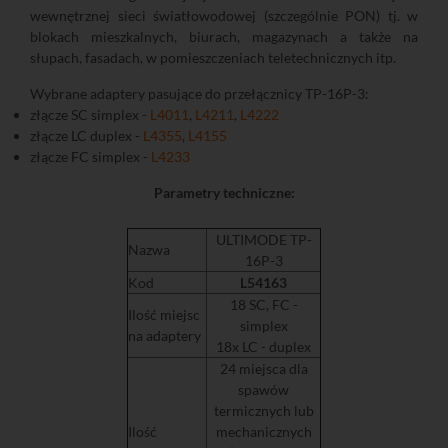
wewnętrznej sieci światłowodowej (szczególnie PON) tj. w
blokach mieszkalnych, biurach, magazynach a także na
słupach, fasadach, w pomieszczeniach teletechnicznych itp.
Wybrane adaptery pasujące do przełącznicy TP-16P-3:
złącze SC simplex -
L4011
,
L4211
,
L4222
złącze LC duplex -
L4355
,
L4155
złącze FC simplex -
L4233
Parametry techniczne:
ULTIMODE TP-
Nazwa
16P-3
Kod
L54163
18 SC, FC -
Ilość miejsc
simplex
na adaptery
18x LC - duplex
24 miejsca dla
spawów
termicznych lub
Ilość
mechanicznych