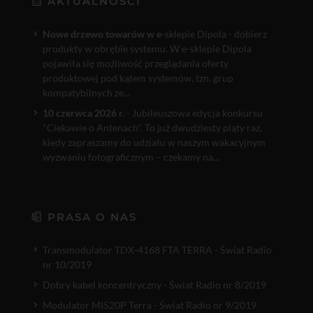
AKTUALNOŚCI
Nowe drzewo towarów w e
-sklepie Dipola - dobierz
produkty w obrębie systemu. W e-sklepie Dipola
pojawiła się możliwość przeglądania oferty
produktowej pod kątem systemów, tzn. grup
kompatybilnych ze...
10 czerwca 2026 r.
- Jubileuszowa edycja konkursu
"Ciekawie o Antenach". To już dwudziesty piąty raz,
kiedy zapraszamy do udziału w naszym wakacyjnym
wyzwaniu fotograficznym – czekamy na...
PRASA O NAS
Transmodulator TDX-4168 FTA TERRA - Świat Radio
nr 10/2019
Dobry kabel koncentryczny - Świat Radio nr 8/2019
Modulator MI520P Terra - Świat Radio nr 9/2019