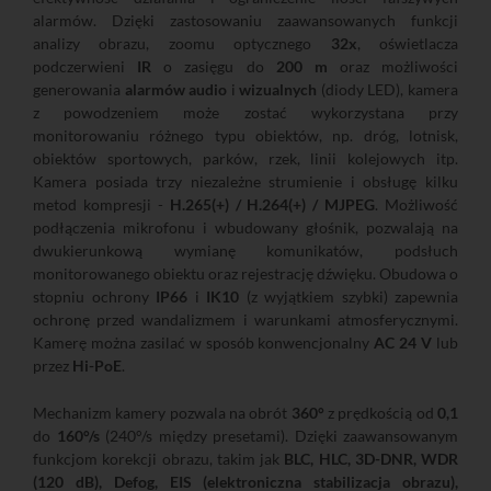
alarmów. Dzięki zastosowaniu zaawansowanych funkcji
analizy obrazu, zoomu optycznego
32x
, oświetlacza
podczerwieni
IR
o zasięgu do
200 m
oraz możliwości
generowania
alarmów audio
i
wizualnych
(diody LED), kamera
z powodzeniem może zostać wykorzystana przy
monitorowaniu różnego typu obiektów, np. dróg, lotnisk,
obiektów sportowych, parków, rzek, linii kolejowych itp.
Kamera posiada trzy niezależne strumienie i obsługę kilku
metod kompresji -
H.265(+) / H.264(+) / MJPEG
. Możliwość
podłączenia mikrofonu i wbudowany głośnik, pozwalają na
dwukierunkową wymianę komunikatów, podsłuch
monitorowanego obiektu oraz rejestrację dźwięku. Obudowa o
stopniu ochrony
IP66
i
IK10
(z wyjątkiem szybki) zapewnia
ochronę przed wandalizmem i warunkami atmosferycznymi.
Kamerę można zasilać w sposób konwencjonalny
AC 24 V
lub
przez
Hi-PoE
.
Mechanizm kamery pozwala na obrót
360°
z prędkością od
0,1
do
160°/s
(240°/s między presetami). Dzięki zaawansowanym
funkcjom korekcji obrazu, takim jak
BLC, HLC, 3D-DNR, WDR
(120 dB), Defog, EIS (elektroniczna stabilizacja obrazu),