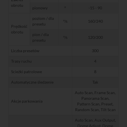
obrotu
pionowy
°
-15 - 90
poziom / dla
°/s
160/240
presetu
Prędkość
obrotu
pion / dla
°/s
120/200
presetu
Liczba presetów
300
Trasy ruchu
4
Scieżki patrolowe
8
Automatyczne śledzenie
Tak
Auto Scan, Frame Scan,
Panorama Scan,
Akcje parkowania
Pattern Scan, Preset,
Random Scan, Tilt Scan
Auto Scan, Aux Output,
Dome Adjust, Dome