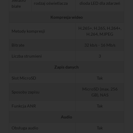
Światło
rodzaj oświetlacza
dioda LED dla zdarzeń
białe
Kompresja wideo
H.265+, H.265, H.264+,
Metody kompresji
H.264, MJPEG
Bitrate
32 kb/s - 16 Mb/s
Liczba strumieni
3
Zapis danych
Slot MicroSD
Tak
MicroSD (max. 256
Sposoby zapisu
GB), NAS
Funkcja ANR
Tak
Audio
Obsługa audio
Tak