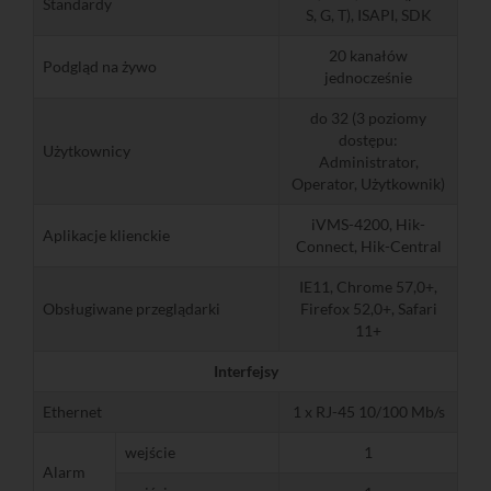
Standardy
S, G, T), ISAPI, SDK
20 kanałów
Podgląd na żywo
jednocześnie
do 32 (3 poziomy
dostępu:
Użytkownicy
Administrator,
Operator, Użytkownik)
iVMS-4200, Hik-
Aplikacje klienckie
Connect, Hik-Central
IE11, Chrome 57,0+,
Obsługiwane przeglądarki
Firefox 52,0+, Safari
11+
Interfejsy
Ethernet
1 x RJ-45 10/100 Mb/s
wejście
1
Alarm