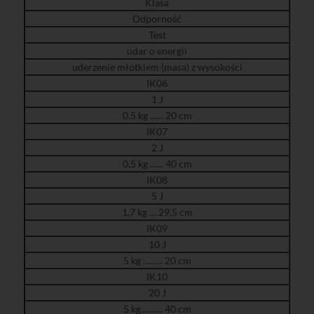
Klasa
Odporność
Test
udar o energii
uderzenie młotkiem (masa) z wysokości
IK06
1 J
0,5 kg …... 20 cm
IK07
2 J
0,5 kg …... 40 cm
IK08
5 J
1,7 kg … 29,5 cm
IK09
10 J
5 kg …...... 20 cm
IK10
20 J
5 kg …...... 40 cm