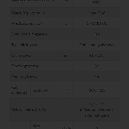
ON)
Wartość przysłony
max. F1,6
Prędkość migawki
s
1 - 1/30000
Zwolniona migawka
Tak
Typ obiektywu
Zmiennoogniskowy
Ogniskowa
mm
4,8 - 153
Zoom optyczny
32
Zoom cyfrowy
16
Kąt
poziomy
°
50,8 - 2,6
widzenia
ręczne /
Ustawienie ostrości
półautomatyczne /
automatyczne
max.
Mpix
2