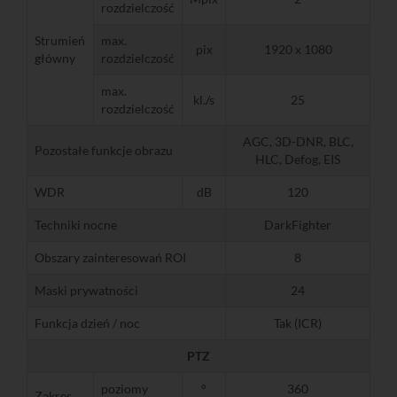
rozdzielczość
Strumień
max.
pix
1920 x 1080
główny
rozdzielczość
max.
kl./s
25
rozdzielczość
AGC, 3D-DNR, BLC,
Pozostałe funkcje obrazu
HLC, Defog, EIS
WDR
dB
120
Techniki nocne
DarkFighter
Obszary zainteresowań ROI
8
Maski prywatności
24
Funkcja dzień / noc
Tak (ICR)
PTZ
poziomy
°
360
Zakres