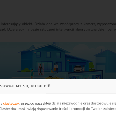
 interesujący obiekt. Działa ona we współpracy z kamerą wyposażoną
jazd. Działający na bazie sztucznej inteligencji algorytm znajdzie i 
SOWUJEMY SIĘ DO CIEBIE
my
ciasteczek
, przez co nasz sklep działa niezawodnie oraz dostosowuje si
 Ciasteczka umożliwiają dopasowanie treści i promocji do Twoich zainter