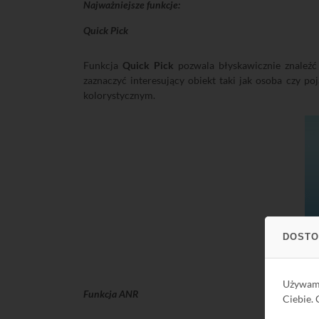
Najważniejsze funkcje:
Quick Pick
Funkcja
Quick Pick
pozwala błyskawicznie znaleźć
zaznaczyć interesujący obiekt taki jak osoba czy po
kolorystycznym.
DOSTO
Używa
Funkcja ANR
Ciebie.