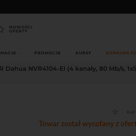
NOWOŚCI
OFERTY
RMACJE
PROMOCJE
KURSY
KONKURS F
VR Dahua NVR4104-EI (4 kanały, 80 Mb/s, 1x
Kod 
Towar został wycofany z ofer