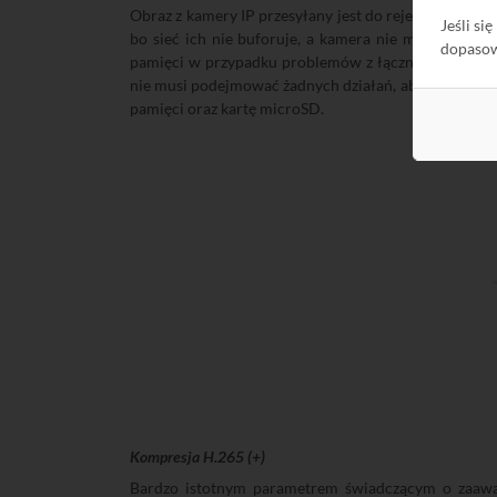
Obraz z kamery IP przesyłany jest do rejestratora j
Jeśli si
bo sieć ich nie buforuje, a kamera nie może ich p
dopaso
pamięci w przypadku problemów z łącznością z rejes
nie musi podejmować żadnych działań, aby na rejestra
pamięci oraz kartę microSD.
Kompresja H.265 (+)
Bardzo istotnym parametrem świadczącym o zaawans