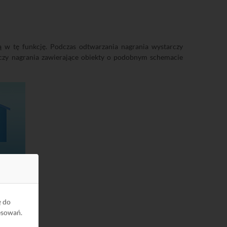
 w tę funkcję. Podczas odtwarzania nagrania wystarczy
oznaczy nagrania zawierające obiekty o podobnym schemacie
ę do
esowań.