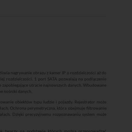
liwia nagrywanie obrazu z kamer IP o rozdzielczości aż do
j rozdzielczości. 1 port SATA pozwalają na podłączenie
ie zapobiegające utracie najnowszych danych. Wbudowane
e nośniki danych.
rowanie obiektów typu ludzie i pojazdy. Rejestrator może
ałach. Ochrona perymetryczna, która obejmuje filtrowanie
nałach. Dzięki precyzyjnemu rozpoznawaniu system może
tek twarzy, na podstawie których można przeprowadzać