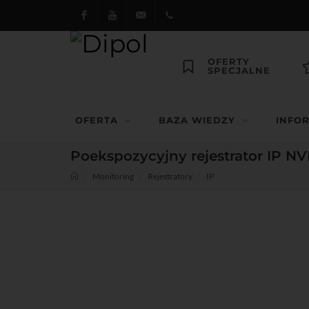
Facebook
Youtube
dipol@dipol.com.pl
+48
OFERTY
SPECJALNE
12
644
OFERTA
BAZA WIEDZY
INFO
29 13
Poekspozycyjny rejestrator IP N
Monitoring
Rejestratory
IP