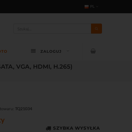
PL
OTO
ZALOGUJ
SATA, VGA, HDMI, H.265)
towaru:
TQ21034
ty
SZYBKA WYSYŁKA