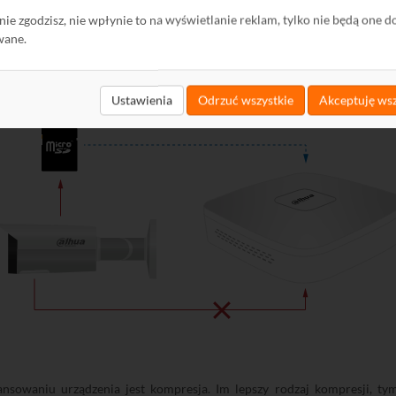
ako strumień danych. W przypadku awarii sieci komputerowej (zmniejszeni
ę nie zgodzisz, nie wpłynie to na wyświetlanie reklam, tylko nie będą one d
owtórnie wysłać. Po włączeniu funkcji ANR (ang. Automatic Network R
wane.
tratorem. Po ustaniu awarii nagrania są automatycznie przekazywane d
torze znalazło się kompletne nagranie. Aby z niej skorzystać, należy po
Ustawienia
Odrzuć wszystkie
Akceptuję wsz
owaniu urządzenia jest kompresja. Im lepszy rodzaj kompresji, tym