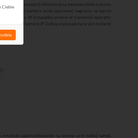
a jej przepustowości) informacje są bezpowrotnie tracone,
o Ciebie
eplenishment) kamera może zapisywać nagrania na karcie
o rejestratora. W przypadku przerw w transmisji operator
siadać również kamerę IP Dahua wyposażoną w slot na kartę
ystkie
 mniejsze zapotrzebowanie na pasmo przy takiej samej,