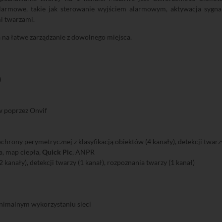
armowe, takie jak sterowanie wyjściem alarmowym, aktywacja sygnal
i twarzami.
na łatwe zarządzanie z dowolnego miejsca.
)
 poprzez Onvif
rony perymetrycznej z klasyfikacją obiektów (4 kanały), detekcji twarzy 
a, map ciepła,
Quick Pic
, ANPR
 kanały), detekcji twarzy (1 kanał), rozpoznania twarzy (1 kanał)
inimalnym wykorzystaniu sieci