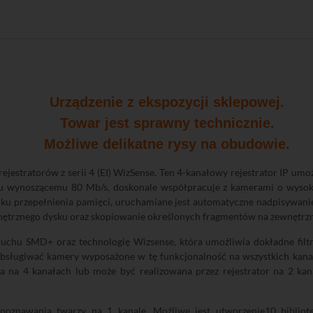
Urządzenie z ekspozycji sklepowej.
Towar jest sprawny technicznie.
Możliwe delikatne rysy na obudowie.
jestratorów z serii 4 (EI) WizSense. Ten 4-kanałowy rejestrator IP umoż
u wynoszącemu 80 Mb/s, doskonale współpracuje z kamerami o wysokie
ku przepełnienia pamięci, uruchamiane jest automatyczne nadpisywan
wnętrznego dysku oraz skopiowanie określonych fragmentów na zewnętrzn
i ruchu SMD+ oraz technologię Wizsense, która umożliwia dokładne filt
b obsługiwać kamery wyposażone w tę funkcjonalność na wszystkich kan
a na 4 kanałach lub może być realizowana przez rejestrator na 2 ka
ozpoznawania twarzy na 1 kanale. Możliwe jest utworzenie10 biblio