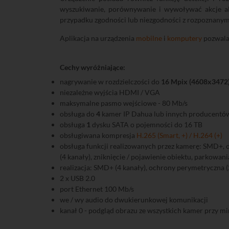
wyszukiwanie, porównywanie i wywoływać akcje al
przypadku zgodności lub niezgodności z rozpoznanym
Aplikacja na urządzenia
mobilne
i
komputery
pozwala 
Cechy wyróżniające:
nagrywanie w rozdzielczości do
16 Mpix (4608x3472
niezależne wyjścia HDMI / VGA
maksymalne pasmo wejściowe - 80 Mb/s
obsługa do
4
kamer IP Dahua lub innych producentów
obsługa
1
dysku SATA o pojemności do 16 TB
obsługiwana kompresja
H.265 (Smart, +) / H.264 (+)
obsługa funkcji realizowanych przez kamerę: SMD+, och
(4 kanały), zniknięcie / pojawienie obiektu, parkowani
realizacja: SMD+ (4 kanały), ochrony perymetryczna (2
2 x USB 2.0
port Ethernet 100 Mb/s
we / wy audio do dwukierunkowej komunikacji
kanał 0 - podgląd obrazu ze wszystkich kamer przy m