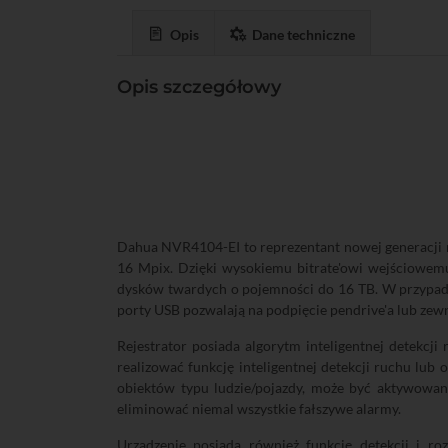
Opis
Dane techniczne
Opis szczegółowy
Dahua NVR4104-EI to reprezentant nowej generacji re
16 Mpix. Dzięki wysokiemu bitrate'owi wejściowem
dysków twardych o pojemności do 16 TB. W przypad
porty USB pozwalają na podpięcie pendrive'a lub ze
Rejestrator posiada algorytm inteligentnej detekcj
realizować funkcję inteligentnej detekcji ruchu lu
obiektów typu ludzie/pojazdy, może być aktywowan
eliminować niemal wszystkie fałszywe alarmy.
Urządzenie posiada również funkcję detekcji i r