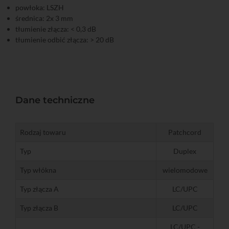
powłoka: LSZH
średnica: 2x 3 mm
tłumienie złącza: < 0,3 dB
tłumienie odbić złącza: > 20 dB
Dane techniczne
Rodzaj towaru
Patchcord
Typ
Duplex
Typ włókna
wielomodowe
Typ złącza A
LC/UPC
Typ złącza B
LC/UPC
LC/UPC -