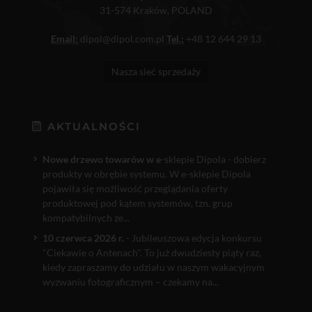
31-574 Kraków, POLAND
Email:
dipol@dipol.com.pl
Tel.:
+48 12 644 29 13
Nasza sieć sprzedaży
AKTUALNOŚCI
Nowe drzewo towarów w e
-sklepie Dipola - dobierz
produkty w obrębie systemu. W e-sklepie Dipola
pojawiła się możliwość przeglądania oferty
produktowej pod kątem systemów, tzn. grup
kompatybilnych ze...
10 czerwca 2026 r.
- Jubileuszowa edycja konkursu
"Ciekawie o Antenach". To już dwudziesty piąty raz,
kiedy zapraszamy do udziału w naszym wakacyjnym
wyzwaniu fotograficznym – czekamy na...