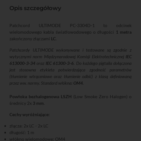
Opis szczegółowy
Patchcord ULTIMODE PC-3304D-1 to odcinek
wielomodowego kabla światłowodowego o długości
1 metra
zakończony złączami
LC
.
Patchcordy ULTIMODE wykonywane i testowane są zgodnie z
wytycznymi norm Międzynarodowej Komisji Elektrotechnicznej
IEC
613000-3-34
oraz
IEC 61300-3-6
. Do każdego pigtaila dołączona
jest stosowna etykieta potwierdzająca zgodność parametrów
(tłumienie wtrąceniowe oraz tłumienie odbić) z klasą definiowaną
przez ww. normy. Standard włókna:
OM4
.
Powłoka bezhalogenowa LSZH
(Low Smoke Zero Halogen) o
średnicy 2x
3 mm
.
Cechy wyróżniające:
złącza: 2x LC - 2x LC
długość: 1 m
włókno wielomodowe: OM4