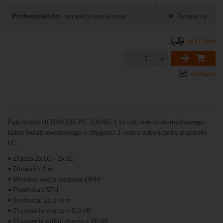
Profesjonalisto
- sprawdź swoją cenę
Zaloguj się
od 11,00 zł
Dostępny
Patchcord ULTIMODE PC-3304D-1 to odcinek wielomodowego
kabla światłowodowego o długości 1 metra zakończony złączami
LC.
• Złącza 2x LC - 2x LC
• Długość: 1 m
• Włókno wielomodowe OM4
• Powłoka LSZH
• Średnica: 2x 3 mm
• Tłumienie złącza < 0,3 dB
• Tłumienie odbić złącza > 20 dB