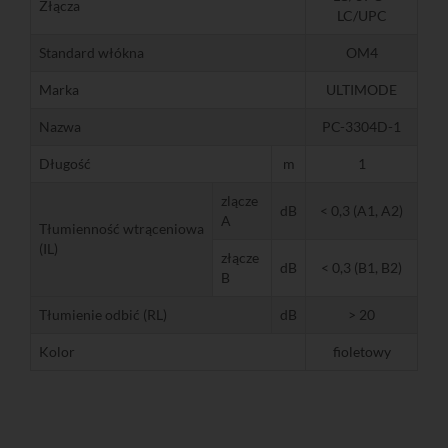
Złącza
LC/UPC
Standard włókna
OM4
Marka
ULTIMODE
Nazwa
PC-3304D-1
Długość
m
1
zlącze
dB
< 0,3 (A1, A2)
A
Tłumienność wtrąceniowa
(IL)
złącze
dB
< 0,3 (B1, B2)
B
Tłumienie odbić (RL)
dB
> 20
Kolor
fioletowy