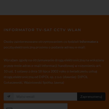
INFORMATOR TV-SAT CCTV WLAN
Osoby zainteresowane otrzymywaniem co tydzień
Informatora
pocztą elektroniczną prosimy o podanie adresu e-mail:
Wyrażam zgodę na otrzymywanie drogą elektroniczną na wskazany
przeze mnie adres e-mail informacji handlowej w rozumieniu art.
10 ust. 1 ustawy z dnia 18 lipca 2002 roku o świadczeniu usług
drogą elektroniczną od DIPOL sp. z o.o. (dawniej: DIPOL
Gołaszewski, Waśniowski Spółka Jawna)
Zaprenumeruj