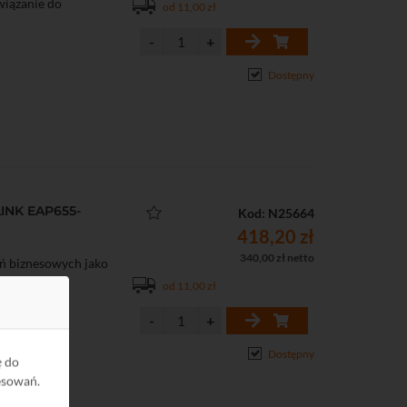
związanie do
od 11,00 zł
Dostępny
INK EAP655-
Kod: N25664
418,20 zł
340,00 zł netto
ń biznesowych jako
związanie do
od 11,00 zł
Dostępny
ę do
esowań.