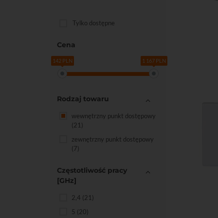
Tylko dostępne
Do kos
Cena
142 PLN
1 167 PLN
Rodzaj towaru
wewnętrzny punkt dostępowy
(21)
zewnętrzny punkt dostępowy
(7)
Częstotliwość pracy
[GHz]
Do kos
2,4
(21)
5
(20)