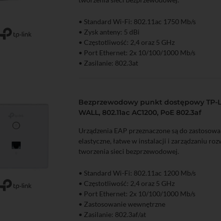
• Standard Wi-Fi: 802.11ac 1750 Mb/s
• Zysk anteny: 5 dBi
zyka
Podgląd
• Częstotliwość: 2,4 oraz 5 GHz
• Port Ethernet: 2x 10/100/1000 Mb/s
• Zasilanie: 802.3at
Bezprzewodowy punkt dostępowy TP-L
WALL, 802.11ac AC1200, PoE 802.3af
Urządzenia EAP przeznaczone są do zastosowa
elastyczne, łatwe w instalacji i zarządzaniu ro
tworzenia sieci bezprzewodowej.
• Standard Wi-Fi: 802.11ac 1200 Mb/s
• Częstotliwość: 2,4 oraz 5 GHz
zyka
Podgląd
• Port Ethernet: 2x 10/100/1000 Mb/s
• Zastosowanie wewnętrzne
• Zasilanie: 802.3af/at