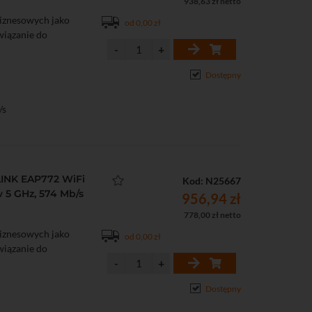
938,63 zł netto
iznesowych jako
od 0,00 zł
związanie do
Dostępny
/s
INK EAP772 WiFi
Kod: N25667
 5 GHz, 574 Mb/s
956,94 zł
778,00 zł netto
iznesowych jako
od 0,00 zł
związanie do
Dostępny