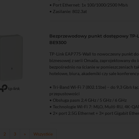
• Port Ethernet: 1x 100/1000/2500 Mb/s
• Zasilanie: 802.3at
Bezprzewodowy punkt dostępowy TP-L
BE9300
TP-Link EAP775-Wall to nowoczesny punkt do
biznesowej z serii Omada, zaprojektowany do in
bezpośrednio na ścianie w pomieszczeniach tak
hotelowe, biura, akademiki czy sale konferency
• Tri-Band Wi-Fi 7 (802.11be) – do 9,3 Gb/s łąc
zyka
Podgląd
przepustowości
• Obsługa pasm 2,4 GHz / 5 GHz / 6 GHz
• Technologie Wi-Fi 7: MLO, Multi-RU, 4K-Q
• 2× port 2.5G Ethernet + 3× port Gigabit Ethe
• PoE In (802.3at/bt) oraz PoE Out dla urząd
• Obsługa 380+ jednoczesnych klientów i zasię
• Centralne zarządzanie przez Omada SDN (clou
2
3
»
Wszystkie