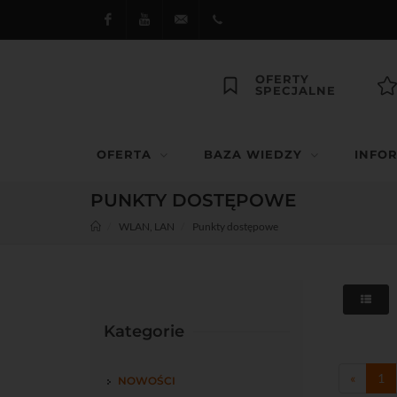
Facebook
Youtube
dipol@dipol.com.pl
+48
OFERTY
SPECJALNE
12
644
OFERTA
BAZA WIEDZY
INFO
29 13
PUNKTY DOSTĘPOWE
WLAN, LAN
Punkty dostępowe
Kategorie
«
1
NOWOŚCI