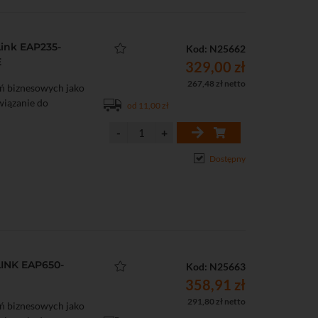
ink EAP235-
Kod: N25662
E
329,00 zł
267,48 zł netto
ń biznesowych jako
związanie do
od 11,00 zł
Dostępny
INK EAP650-
Kod: N25663
358,91 zł
291,80 zł netto
ń biznesowych jako