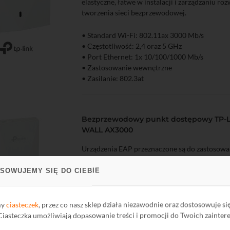
elastyczne, łatwe w instalacji i zarządzaniu ro
tworzenia sieci bezprzewodowej.
• Standard Wi-Fi: 802.11ax 3000 Mb/s
• Częstotliwość: 2,4 oraz 5 GHz
zyka
Podgląd
• Port Ethernet: 1x 10/100/1000 Mb/s
• Zastosowanie wewnętrzne
• Zasilanie: 802.3at
Bezprzewodowy punkt dostępowy TP-L
WALL AX3000
Urządzenia EAP przeznaczone są do zastosowa
elastyczne, łatwe w instalacji i zarządzaniu ro
tworzenia sieci bezprzewodowej.
SOWUJEMY SIĘ DO CIEBIE
• Standard Wi-Fi: 802.11ax 3000 Mb/s
• Częstotliwość: 2,4 oraz 5 GHz
my
ciasteczek
, przez co nasz sklep działa niezawodnie oraz dostosowuje si
zyka
Podgląd
• Port Ethernet: 3x 10/100/1000 Mb/s
 Ciasteczka umożliwiają dopasowanie treści i promocji do Twoich zainter
• Zastosowanie wewnętrzne