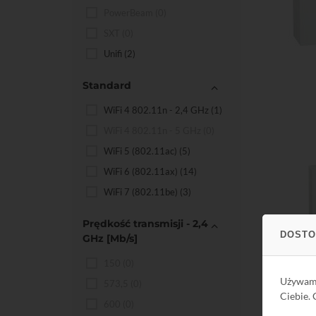
PowerBeam
(0)
SXT
(0)
Unifi
(2)
Do kos
Standard
WiFi 4 802.11n - 2,4 GHz
(1)
WiFi 4 802.11n - 5 GHz
(0)
WiFi 5 (802.11ac)
(5)
WiFi 6 (802.11ax)
(14)
WiFi 7 (802.11be)
(3)
Prędkość transmisji - 2,4
DOSTO
GHz
[Mb/s]
150
(0)
Używa
573,5
(0)
Do kos
Ciebie.
600
(0)