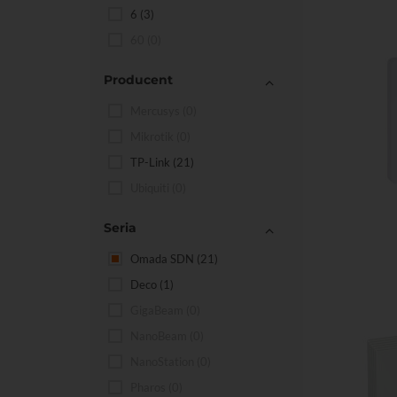
6
(3)
60
(0)
Producent
Mercusys
(0)
Mikrotik
(0)
TP-Link
(21)
Ubiquiti
(0)
Do kos
Seria
Omada SDN
(21)
Deco
(1)
GigaBeam
(0)
NanoBeam
(0)
NanoStation
(0)
Pharos
(0)