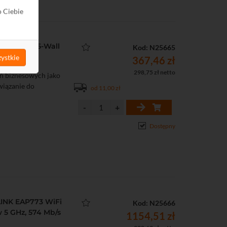
o Ciebie
INK EAP615-Wall
Kod: N25665
ystkie
367,46 zł
298,75 zł netto
ń biznesowych jako
związanie do
od 11,00 zł
Dostępny
INK EAP773 WiFi
Kod: N25666
 5 GHz, 574 Mb/s
1154,51 zł