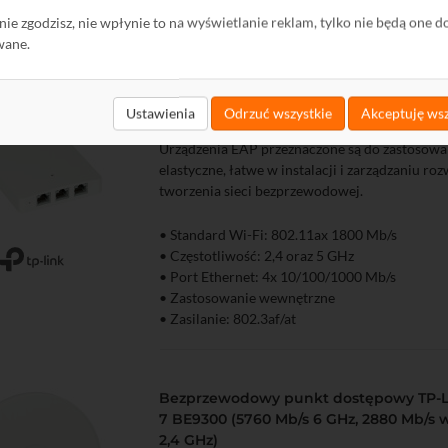
• Zasilanie: 802.3af/at
ę nie zgodzisz, nie wpłynie to na wyświetlanie reklam, tylko nie będą one d
wane.
Bezprzewodowy punkt dostępowy TP-L
AX1800 Omada SDN
Ustawienia
Odrzuć wszystkie
Akceptuję wsz
Urządzenia EAP przeznaczone są do zastosowa
elastyczne, łatwe w instalacji i zarządzaniu ro
tworzenia sieci bezprzewodowej.
• Standard Wi-Fi: 802.11ax 1800 Mb/s
• Częstotliwość: 2,4 oraz 5 GHz
zyka
Podgląd
• Port Ethernet: 4x 10/100/1000 Mb/s
• Zastosowanie wewnętrzne
• Zasilanie: 802.3af/at
Bezprzewodowy punkt dostępowy TP-L
7 BE9300 (5760 Mb/s 6 GHz, 2880 Mb/s w
2,4 GHz)