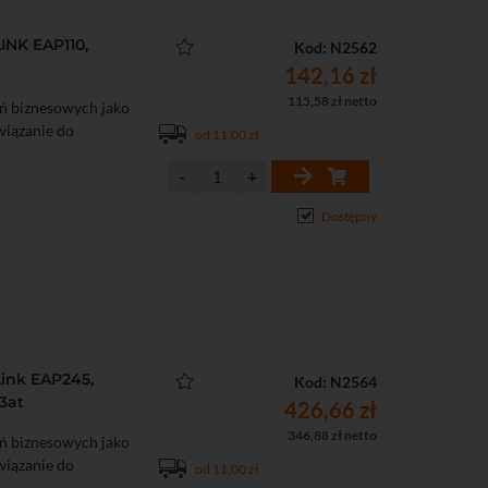
NK EAP110,
Kod: N2562
142,16 zł
115,58 zł netto
ń biznesowych jako
związanie do
od 11,00 zł
Dostępny
ink EAP245,
Kod: N2564
.3at
426,66 zł
346,88 zł netto
ń biznesowych jako
związanie do
od 11,00 zł