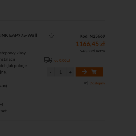
INK EAP775-Wall
Kod: N25669
1166,45 zł
948,33 zł netto
stępowy klasy
stalacji
od 0,00 zł
ich jak pokoje
jne.
Dostępny
znej
AM
rnet
zeń końcowych
g do ok. 100 m²
d / controller /