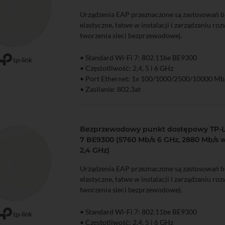
Urządzenia EAP przeznaczone są zastosowań b
elastyczne, łatwe w instalacji i zarządzaniu ro
tworzenia sieci bezprzewodowej.
• Standard Wi-Fi 7: 802.11be BE9300
zyka
Podgląd
• Częstotliwość: 2,4, 5 i 6 GHz
• Port Ethernet: 1x 100/1000/2500/10000 Mb
• Zasilanie: 802.3at
Bezprzewodowy punkt dostępowy TP-L
7 BE9300 (5760 Mb/s 6 GHz, 2880 Mb/s w
2,4 GHz)
Urządzenia EAP przeznaczone są zastosowań b
elastyczne, łatwe w instalacji i zarządzaniu ro
tworzenia sieci bezprzewodowej.
• Standard Wi-Fi 7: 802.11be BE9300
zyka
Podgląd
• Częstotliwość: 2,4, 5 i 6 GHz