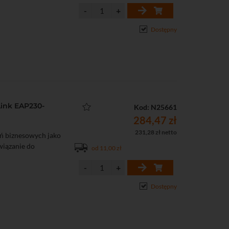
Dostępny
ink EAP230-
Kod: N25661
284,47 zł
231,28 zł netto
ń biznesowych jako
związanie do
od 11,00 zł
Dostępny