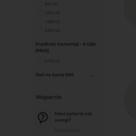
867
(4)
1201
(4)
1300
(1)
2402
(6)
Do kos
Prędkość transmisji - 6 GHz
[Mb/s]
5760
(3)
Slot na kartę SIM
Wsparcie
Masz pytania lub
uwagi?
Napisz do nas!
Do kos