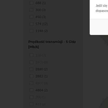
688
(1)
Jeśli si
300
(3)
dopaso
450
(3)
574
(12)
1148
(2)
Prędkość transmisji - 5 GHz
[Mb/s]
150
(0)
2400
(0)
Do kos
2880
(2)
2882
(1)
4800
(0)
4804
(2)
300
(0)
433
(0)