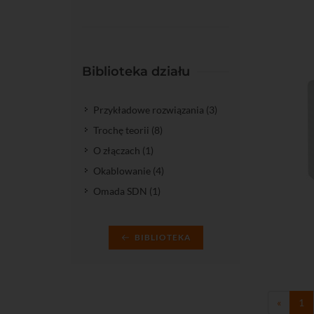
Biblioteka działu
Przykładowe rozwiązania (3)
Trochę teorii (8)
O złączach (1)
Okablowanie (4)
Omada SDN (1)
Do kos
BIBLIOTEKA
«
1